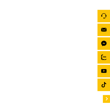
DX265 – Android Box cho xe Mitsubishi Xpander
2018-2020
Android Box cho xe Mitsubishi Xpander 2018-2020
là một lựa chọn hoàn hảo để nâng cấp hệ thống giải
trí và điều khiển cho xe của bạn. Với những tính năng
hiện đại và hiệu suất vượt trội, Android Box DX265
mang đến trải nghiệm lái xe hoàn toàn mới mẻ và
tiện nghi. Hãy […]