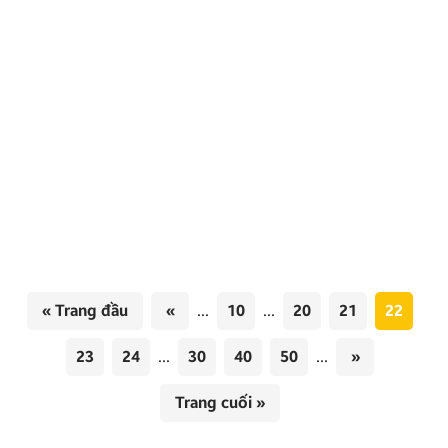
ZX10+ Bản Cao Cấp – Màn hình ô tô cho xe
Accent 2018-2023
Màn hình ô tô cho xe Accent 2018-2023 đang là lựa
chọn hàng đầu cho người dùng muốn nâng cấp trải
nghiệm lái xe. Với thiết kế hiện đại và tính năng đa
dạng, màn hình Android ZX10+ Bản Cao Cấp từ
Zestech không chỉ cải thiện chất lượng giải trí mà
còn mang đến […]
« Trang đầu
«
...
10
...
20
21
22
23
24
...
30
40
50
...
»
Trang cuối »