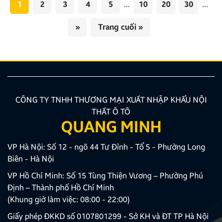
1
2
3
4
5
...
10
20
30
...
»
Trang cuối »
CÔNG TY TNHH THƯƠNG MẠI XUẤT NHẬP KHẨU NỘI
THẤT Ô TÔ
QUANG MINH
VP Hà Nội: Số 12 - ngõ 44 Tư Đình - Tổ 5 - Phường Long
Biên - Hà Nội
VP Hồ Chí Minh: Số 15 Tùng Thiện Vương – Phường Phú
Định – Thành phố Hồ Chí Minh
(Khung giờ làm việc: 08:00 - 22:00)
Giấy phép ĐKKD số 0107801299 - Sở KH và ĐT TP Hà Nội