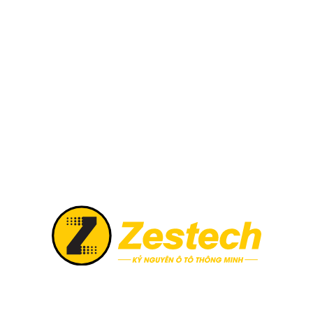
Toyota Yaris
Triton
Triton Athlete
Vinfast Fadil
Vinfast VF3
Vinfast VF5
a biển báo
Zestech Camera
Nhân Viên Nhân Sự Tổng Hợp
Công ty TNHH TM XNK Nội thất ô tô Quang