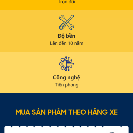
Trọn đời
Độ bền
Lên đến 10 năm
Công nghệ
Tiên phong
MUA SẢN PHẨM THEO HÃNG XE