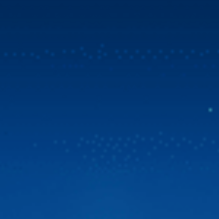
Mua Zestech tặng bản đồ Vietmap Live & sim 4G
tốc độ cao
Tin vui bùng nổ dành cho cộng đồng chủ xe Việt! Zestech
chính thức triển khai chương trình ưu đãi đặc biệt. Từ ngày
31/07/2026, khi chọn mua Zestech tặng bản đồ Vietmap
Live bản quyền sử dụng lên đến 02 năm và sim 4G tốc độ
cao. Đây là giải pháp vượt trội giúp […]