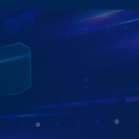
TƯ VẤN - LẮP ĐẶT - BẢO HÀNH MIỄN PHÍ
TẠI NHÀ
ÁP DỤNG TẠI HƠN 750 ĐẠI LÝ TRÊN TOÀN QUỐC