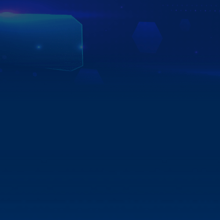
Với đội ngũ tư vấn viên, kỹ thuật viên giàu kinh nghiệm
cùng dịch vụ hậu đãi bảo hành lên đến 5 năm tại hơn 750
đại lý trên toàn quốc, Zestech tự tin là đơn vị uy tín để
bạn gửi gắm niềm tin.
Xem chi tiết
XEM THÊM