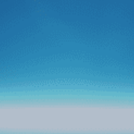
Vietnamnet
Bước tiến mới của Zestech trên thị trường
ô tô thông minh
Mới đây, Zestech đã đánh dấu bước đi đột phá trên thị
trường màn hình ô tô thông minh khi tích hợp thành công
trợ lý tiếng Việt Kiki lên tất cả dòng sản phẩm phiên bản
mới của hãng. Với bước tiến thành công này, Zestech
mong muốn tạo nền tảng cho tham vọng kiến tạo “Kỷ
nguyên ô tô thông minh” trên thị trường màn hình xe hơi
tại Việt Nam.