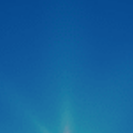
Zestech ra mắt Camera hành trình C500 ADAS
thông minh siêu nét 2026
Thị trường công nghệ ô tô vừa chính thức đón nhận một
“cú hích” cực lớn với sự xuất hiện của Camera hành trình
C500 ADAS đến từ thương hiệu Zestech. Không giấu giếm
tham vọng định vị đây là dòng “Cam hành trình ADAS
thông minh siêu nét 2026“, siêu phẩm này được kỳ […]