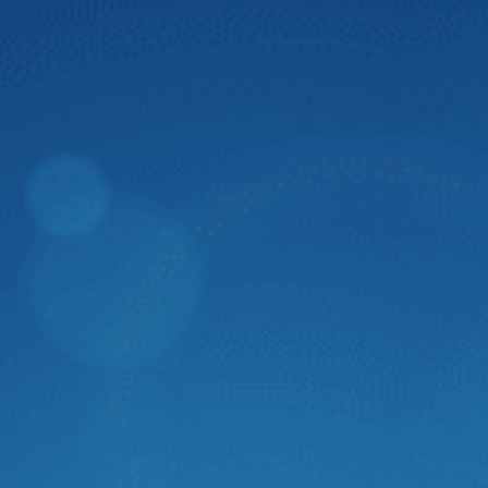
Dân Trí
Zestech thành công mang trí tuệ nhân tạo
"Made in Vietnam" tích hợp lên màn hình ô
tô thông minh thế hệ mới
Trong phân khúc màn hình ô tô thông minh, Zestech luôn
tiên trong phong ứng dụng các công nghệ hiện đại. Mới
đây, Zestech đã chính thức hoàn thiện tích hợp trí tuệ
nhân tạo với khả năng hiểu và thực hiện ý muốn con người
theo lời nói. Đây là bước ngoặt đánh dấu sự thành công
trong việc mang trí tuệ nhân tạo “Made in Vietnam” lên
màn hình ô tô thông minh thế hệ mới của Zestech.