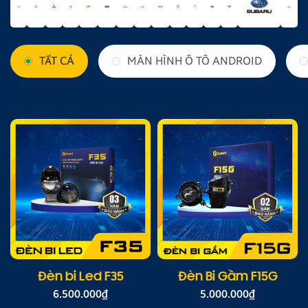
TẤT CẢ
MÀN HÌNH Ô TÔ ANDROID
Đèn bi Led F35
Đèn Bi Gầm F15G
6.500.000
₫
5.000.000
₫