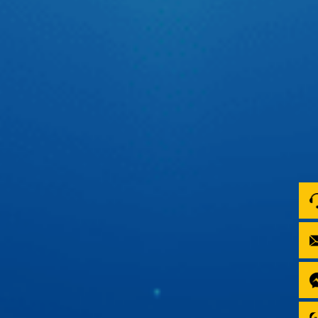
Tự tin thể hiện chất riêng cùng cầu thủ Quang Hải
Trên sân cỏ, Quang Hải tự tin với tinh thần thép cùng đôi
chân vững chãi đưa bóng vào lưới. Còn trên xế yêu thì Hải
luôn có 1 người bạn màn hình android ô tô Zestech đồng
hành để tự tin thể hiện chất riêng với giao diện cá nhân
hóa cực ấn tượng.