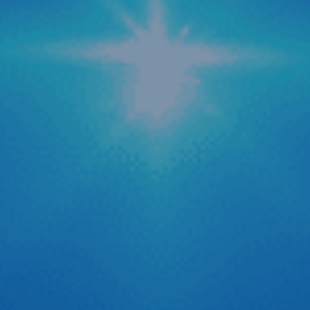
Zestech cập nhật tính năng AI tự động tra cứu
phạt nguội mới
Trong bối cảnh hệ thống camera giám sát giao thông được
phủ sóng rộng khắp cả nước, nỗi lo về các lỗi vi phạm hành
chính hay còn gọi là “phạt nguội” trở thành mối quan tâm
hàng đầu của các bác tài. Để giải quyết triệt để vấn đề
quên kiểm tra lỗi dẫn […]