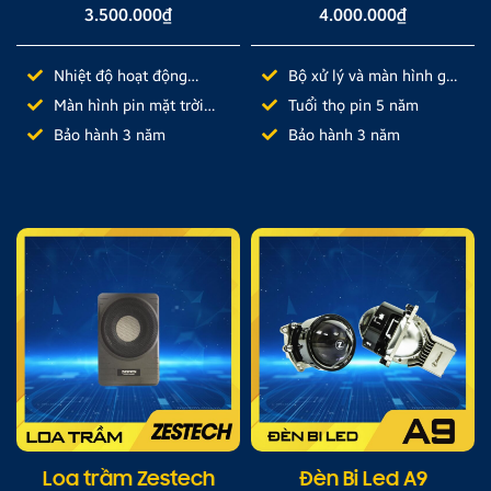
3.500.000
₫
4.000.000
₫
Nhiệt độ hoạt động
Bộ xử lý và màn hình gắn
-40℃- 120℃
lỗ chờ
Màn hình pin mặt trời
Tuổi thọ pin 5 năm
đặt taplo xe
Bảo hành 3 năm
Bảo hành 3 năm
Loa trầm Zestech
Đèn Bi Led A9