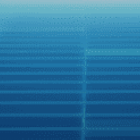
Zing
Người Việt có nhiều lựa chọn hơn với xe hơi
thông minh
Những cuộc “chạy đua” nước rút nhằm gia tăng lợi thế
cạnh tranh trên thị trường xe hơi đang mở ra nhiều cơ hội
trải nghiệm tiện nghi thông minh trên ôtô cho người Việt.
Đầu tháng 12/2021, hãng màn hình chiếm 70% thị phần
Zestech đã tích hợp thành công trợ lý tiếng Việt Kiki trên
các sản phẩm thế hệ mới của hãng, thêm cơ hội trải
nghiệm tiện ích thông minh trên xe hơi cho người Việt