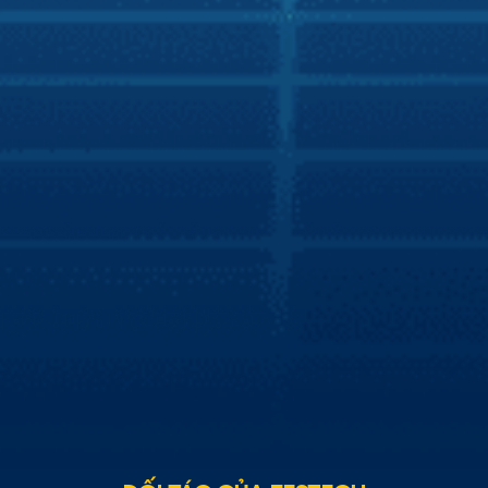
Báo Điện tử VTV
Zestech tích hợp trợ lý Kiki lên màn hình xe
hơi thông minh
Zestech tích hợp thành công trợ lý tiếng Việt Kiki trên
màn hình xe hơi thông minh, giúp chủ sở hữu xe hơi phổ
thông có thể trải nghiệm tiện ích như xe hơi cao cấp. Theo
đó, việc tích hợp này giúp mang lại cho người dùng trải
nghiệm lái xe thân thiện và an toàn từ những tính năng mà
trợ lý Kiki mang đến cho người dùng.