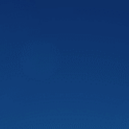
VnExpress
Màn hình DVD Zestech tích hợp nhiều công
nghệ
Màn hình ô tô thông minh Zestech là màn hình được tích
hợp nhiều công nghệ tiên tiến, hiệu suất cao giúp quá
trình lái xe trở nên an toàn hơn và đáp ứng nhu cầu giải trí
cho người dùng. Bên cạnh đó, màn hình Zestech lắp được
trên nhiều dòng xe hơi, cung cấp thông tin hữu ích cho
người dùng với mức giá hợp lý.