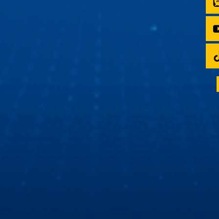
“Ngọc Hoàng” Quốc Khánh du ngoạn bằng xe ô tô
thông minh
“Ngọc Hoàng” Quốc Khánh lần đầu chia sẻ về trải nghiệm
xe ô tô thông minh thế hệ mới. Tất cả là nhờ màn hình ô tô
Zestech với giao diện mốt, công nghệ tốt, chất lượng thì
số 1!
Cùng Hùng Lâm XeHay và BTV Thu Hà tìm hiểu