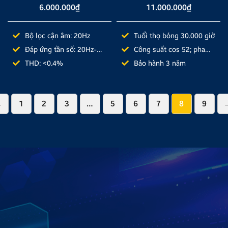
6.000.000
₫
11.000.000
₫
Bộ lọc cận âm: 20Hz
Tuổi thọ bóng 30.000 giờ
Đáp ứng tần số: 20Hz-
Công suất cos 52; pha
150Hz
58
THD: <0.4%
Bảo hành 3 năm
←
1
2
3
…
5
6
7
8
9