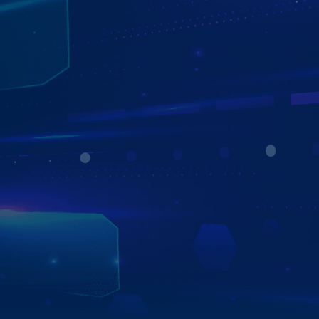
TIÊN PHONG CÔNG NGHỆ - NÂNG TẦM
TRẢI NGHIỆM
Hướng tới sự tiện lợi, thú vị trên mọi hành trình, các sản
phẩm của Zestech được ứng dụng và tích hợp những
công nghệ tiên tiến, trí tuệ nhân tạo để đem đến trải
nghiệm tuyệt vời, có công năng vượt trội và phù hợp với
thị hiếu người Việt. Mang đến cho người dùng xe trải
nghiệm không khác gì ngồi trên xế sang đắt tiền.
Xem chi tiết