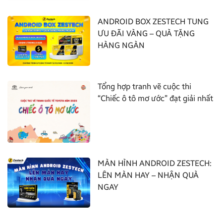
ANDROID BOX ZESTECH TUNG
ƯU ĐÃI VÀNG – QUÀ TẶNG
HÀNG NGÀN
Tổng hợp tranh vẽ cuộc thi
“Chiếc ô tô mơ ước” đạt giải nhất
MÀN HÌNH ANDROID ZESTECH:
LÊN MÀN HAY – NHẬN QUÀ
NGAY