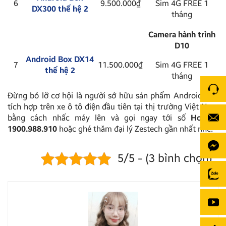
6
9.500.000₫
Sim 4G FREE 1
DX300 thế hệ 2
tháng
Camera hành trình
D10
Android Box DX14
7
11.500.000₫
Sim 4G FREE 1
thế hệ 2
tháng
Đừng bỏ lỡ cơ hội là người sở hữu sản phẩm Android Box
tích hợp trên xe ô tô điện đầu tiên tại thị trường Việt Nam
bằng cách nhấc máy lên và gọi ngay tới số
Hotline
1900.988.910
hoặc ghé thăm đại lý Zestech gần nhất nhé!
5/5 - (3 bình chọn)