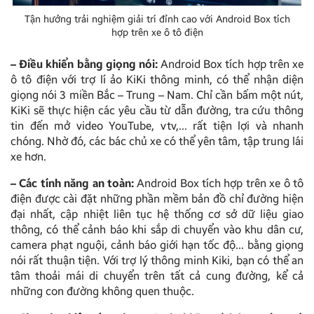
Tận hưởng trải nghiệm giải trí đỉnh cao với Android Box tích
hợp trên xe ô tô điện
– Điều khiển bằng giọng nói:
Android Box tích hợp trên xe
ô tô điện với trợ lí ảo KiKi thông minh, có thể nhận diện
giọng nói 3 miền Bắc – Trung – Nam. Chỉ cần bấm một nút,
KiKi sẽ thực hiện các yêu cầu từ dẫn đường, tra cứu thông
tin đến mở video YouTube, vtv,… rất tiện lợi và nhanh
chóng. Nhờ đó, các bác chủ xe có thể yên tâm, tập trung lái
xe hơn.
– Các tính năng an toàn:
Android Box tích hợp trên xe ô tô
điện được cài đặt những phần mềm bản đồ chỉ đường hiện
đại nhất, cập nhiệt liên tục hệ thống cơ sở dữ liệu giao
thông, có thể cảnh báo khi sắp di chuyển vào khu dân cư,
camera phạt nguội, cảnh báo giới hạn tốc độ… bằng giọng
nói rất thuận tiện. Với trợ lý thông minh Kiki, bạn có thể an
tâm thoải mái di chuyển trên tất cả cung đường, kể cả
những con đường không quen thuộc.