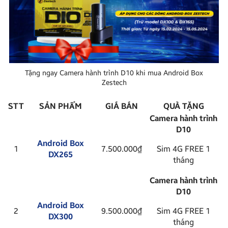
Tặng ngay Camera hành trình D10 khi mua Android Box
Zestech
STT
SẢN PHẨM
GIÁ BÁN
QUÀ TẶNG
Camera hành trình
D10
Android Box
1
7.500.000₫
Sim 4G FREE 1
DX265
tháng
Camera hành trình
D10
Android Box
2
9.500.000₫
Sim 4G FREE 1
DX300
tháng