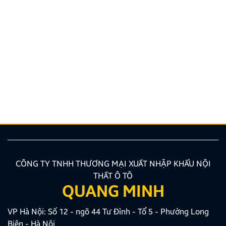
Hướng dẫn lắp màn hình liền camera 360. Những lưu
ý cần biết
Nâng cấp tính năng an toàn và tiện ích giải trí bằng
giải pháp lắp màn hình liền camera 360 đang là xu
hướng được nhiều chủ xe ưu tiên lựa chọn. Tuy
nhiên, để thiết bị phát huy tối đa hiệu quả, hiển thị
sắc nét và tuyệt đối không ảnh hưởng đến hệ […]
CÔNG TY TNHH THƯƠNG MẠI XUẤT NHẬP KHẨU NỘI
THẤT Ô TÔ
QUANG MINH
VP Hà Nội: Số 12 - ngõ 44 Tư Đình - Tổ 5 - Phường Long
Biên - Hà Nội