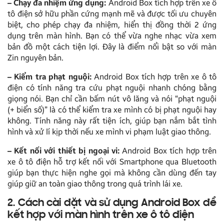
– Chạy đa nhiệm ứng dụng:
Android Box tích hợp trên xe ô
tô điện sở hữu phần cứng mạnh mẽ và được tối ưu chuyên
biệt, cho phép chạy đa nhiệm, hiển thị đồng thời 2 ứng
dụng trên màn hình. Bạn có thể vừa nghe nhạc vừa xem
bản đồ một cách tiện lợi. Đây là điểm nổi bật so với màn
Zin nguyên bản.
– Kiểm tra phạt nguội:
Android Box tích hợp trên xe ô tô
điện có tính năng tra cứu phạt nguội nhanh chóng bằng
giọng nói. Bạn chỉ cần bấm nút vô lăng và nói “phạt nguội
(+ biển số)” là có thể kiểm tra xe mình có bị phạt nguội hay
không. Tính năng này rất tiện ích, giúp bạn nắm bắt tình
hình và xử lí kịp thời nếu xe mình vi phạm luật giao thông.
– Kết nối với thiết bị ngoại vi:
Android Box tích hợp trên
xe ô tô điện hỗ trợ kết nối với Smartphone qua Bluetooth
giúp bạn thực hiện nghe gọi mà không cần dùng đến tay
giúp giữ an toàn giao thông trong quá trình lái xe.
2. Cách cài đặt và sử dụng Android Box để
kết hợp với màn hình trên xe ô tô điện