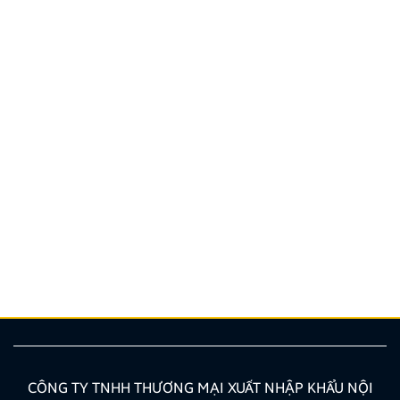
Hướng dẫn lắp màn hình liền camera 360. Những lưu
ý cần biết
Nâng cấp tính năng an toàn và tiện ích giải trí bằng
giải pháp lắp màn hình liền camera 360 đang là xu
hướng được nhiều chủ xe ưu tiên lựa chọn. Tuy
nhiên, để thiết bị phát huy tối đa hiệu quả, hiển thị
sắc nét và tuyệt đối không ảnh hưởng đến hệ […]
CÔNG TY TNHH THƯƠNG MẠI XUẤT NHẬP KHẨU NỘI