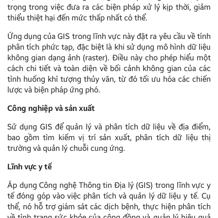
trọng trong việc đưa ra các biện pháp xử lý kịp thời, giảm
thiểu thiệt hại đến mức thấp nhất có thể.
Ứng dụng của GIS trong lĩnh vực này đặt ra yêu cầu về tính
phân tích phức tạp, đặc biệt là khi sử dụng mô hình dữ liệu
không gian dạng ảnh (raster). Điều này cho phép hiểu một
cách chi tiết và toàn diện về bối cảnh không gian của các
tình huống khí tượng thủy văn, từ đó tối ưu hóa các chiến
lược và biện pháp ứng phó.
Công nghiệp và sản xuất
Sử dụng GIS để quản lý và phân tích dữ liệu về địa điểm,
bao gồm tìm kiếm vị trí sản xuất, phân tích dữ liệu thị
trường và quản lý chuỗi cung ứng.
Lĩnh vực y tế
Áp dụng Công nghệ Thông tin Địa lý (GIS) trong lĩnh vực y
tế đóng góp vào việc phân tích và quản lý dữ liệu y tế. Cụ
thể, nó hỗ trợ giám sát các dịch bệnh, thực hiện phân tích
về tình trạng sức khỏe của cộng đồng và quản lý hiệu quả