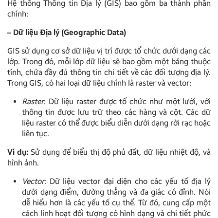
Hệ thống Thông tin Địa lý (GIS) bao gồm ba thành phần
chính:
– Dữ liệu Địa lý (Geographic Data)
GIS sử dụng cơ sở dữ liệu vị trí được tổ chức dưới dạng các
lớp. Trong đó, mỗi lớp dữ liệu sẽ bao gồm một bảng thuộc
tính, chứa đầy đủ thông tin chi tiết về các đối tượng địa lý.
Trong GIS, có hai loại dữ liệu chính là raster và vector:
Raster
: Dữ liệu raster được tổ chức như một lưới, với
thông tin được lưu trữ theo các hàng và cột. Các dữ
liệu raster có thể được biểu diễn dưới dạng rời rạc hoặc
liên tục.
Ví dụ:
Sử dụng để biểu thị độ phủ đất, dữ liệu nhiệt độ, và
hình ảnh.
Vector
: Dữ liệu vector đại diện cho các yếu tố địa lý
dưới dạng điểm, đường thẳng và đa giác có đỉnh. Nói
dễ hiểu hơn là các yếu tố cụ thể. Từ đó, cung cấp một
cách linh hoạt đối tượng có hình dạng và chi tiết phức