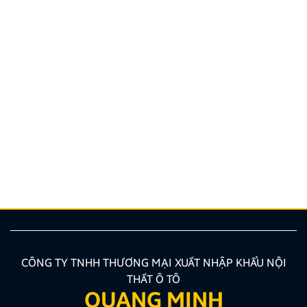
Top 5 bản đồ chỉ đường Việt Nam tốt nhất cho tài xế
Lái xe tại Việt Nam chưa bao giờ là thử thách dễ
dàng, từ những con ngõ nhỏ đan xen như mạng nhện
tại Hà Nội, TP.HCM cho đến những cung đường đèo
dốc, biển báo giao thông thay đổi liên tục. Lúc này,
một chiếc bản đồ chỉ đường Việt Nam thông minh,
chính […]
CÔNG TY TNHH THƯƠNG MẠI XUẤT NHẬP KHẨU NỘI
THẤT Ô TÔ
QUANG MINH