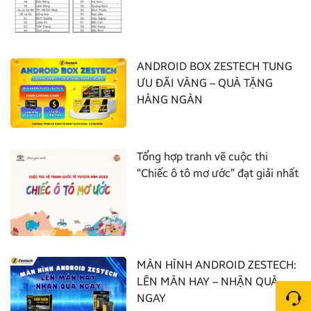
ANDROID BOX ZESTECH TUNG
ƯU ĐÃI VÀNG – QUÀ TẶNG
HÀNG NGÀN
Tổng hợp tranh vẽ cuộc thi
“Chiếc ô tô mơ ước” đạt giải nhất
MÀN HÌNH ANDROID ZESTECH:
LÊN MÀN HAY – NHẬN QUÀ
NGAY