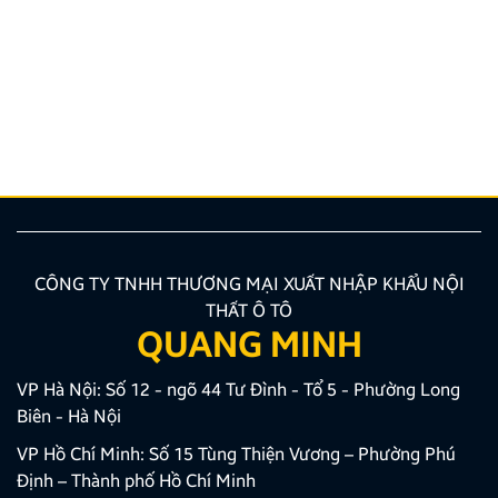
Top 5 bản đồ chỉ đường Việt Nam tốt nhất cho tài xế
Lái xe tại Việt Nam chưa bao giờ là thử thách dễ
dàng, từ những con ngõ nhỏ đan xen như mạng nhện
tại Hà Nội, TP.HCM cho đến những cung đường đèo
dốc, biển báo giao thông thay đổi liên tục. Lúc này,
một chiếc bản đồ chỉ đường Việt Nam thông minh,
chính […]
CÔNG TY TNHH THƯƠNG MẠI XUẤT NHẬP KHẨU NỘI
THẤT Ô TÔ
QUANG MINH
VP Hà Nội: Số 12 - ngõ 44 Tư Đình - Tổ 5 - Phường Long
Biên - Hà Nội
VP Hồ Chí Minh: Số 15 Tùng Thiện Vương – Phường Phú
Định – Thành phố Hồ Chí Minh