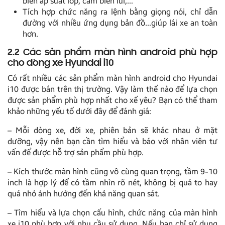
biến áp suất lốp, cảm biến lùi,…
Tích hợp chức năng ra lệnh bằng giọng nói, chỉ dẫn
đường với nhiều ứng dụng bản đồ…giúp lái xe an toàn
hơn.
2.2 Các sản phẩm màn hình android phù hợp
cho dòng xe Hyundai i10
Có rất nhiều các sản phẩm màn hình android cho Hyundai
i10 được bán trên thị trường. Vậy làm thế nào để lựa chọn
được sản phẩm phù hợp nhất cho xế yêu? Bạn có thể tham
khảo những yếu tố dưới đây để đánh giá:
– Mỗi dòng xe, đời xe, phiên bản sẽ khác nhau ở mặt
dưỡng, vậy nên bạn cần tìm hiểu và báo với nhân viên tư
vấn để được hỗ trợ sản phẩm phù hợp.
– Kích thước màn hình cũng vô cùng quan trọng, tầm 9-10
inch là hợp lý để có tầm nhìn rõ nét, không bị quá to hay
quá nhỏ ảnh hưởng đến khả năng quan sát.
– Tìm hiểu và lựa chọn cấu hình, chức năng của màn hình
xe i10 phù hợp với nhu cầu sử dụng. Nếu bạn chỉ sử dụng