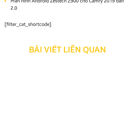
Màn hình Android Zestech Z900 cho Camry 2019 bản
2.0
[filter_cat_shortcode]
BÀI VIẾT LIÊN QUAN