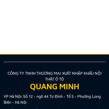
THÔNG BÁO VỀ VIỆC TRẢI NGHIỆM ỨNG DỤNG
YOUTUBE
Kính gửi Quý Khách hàng và Quý Đại lý, Công ty
TNHH Thương Mại XNK Nội Thất Ô Tô Quang Minh
xin trân trọng cảm ơn Quý Khách hàng và Quý Đại lý
đã luôn tin tưởng sử dụng các sản phẩm Android Box
và Màn hình Android mang thương hiệu ZESTECH.
Trong quá trình […]
CÔNG TY TNHH THƯƠNG MẠI XUẤT NHẬP KHẨU NỘI
THẤT Ô TÔ
QUANG MINH
VP Hà Nội: Số 12 - ngõ 44 Tư Đình - Tổ 5 - Phường Long
Biên - Hà Nội