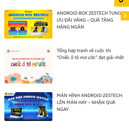
ANDROID BOX ZESTECH TUNG
ƯU ĐÃI VÀNG – QUÀ TẶNG
HÀNG NGÀN
Tổng hợp tranh vẽ cuộc thi
“Chiếc ô tô mơ ước” đạt giải nhất
MÀN HÌNH ANDROID ZESTECH:
LÊN MÀN HAY – NHẬN QUÀ
NGAY