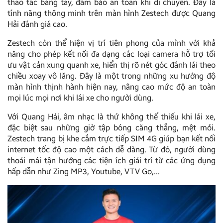
thao tác bằng tay, đảm bảo an toàn khi di chuyển. Đây là
tính năng thông minh trên màn hình Zestech được Quang
Hải đánh giá cao.
Zestech còn thể hiện vị trí tiên phong của mình với khả
năng cho phép kết nối đa dạng các loại camera hỗ trợ tối
ưu vật cản xung quanh xe, hiển thị rõ nét góc đánh lái theo
chiều xoay vô lăng. Đây là một trong những xu hướng độ
màn hình thịnh hành hiện nay, nâng cao mức độ an toàn
mọi lúc mọi nơi khi lái xe cho người dùng.
Với Quang Hải, âm nhạc là thứ không thể thiếu khi lái xe,
đặc biệt sau những giờ tập bóng căng thẳng, mệt mỏi.
Zestech trang bị khe cắm trực tiếp SIM 4G giúp bạn kết nối
internet tốc độ cao một cách dễ dàng. Từ đó, người dùng
thoải mái tận hưởng các tiện ích giải trí từ các ứng dụng
hấp dẫn như Zing MP3, Youtube, VTV Go,…