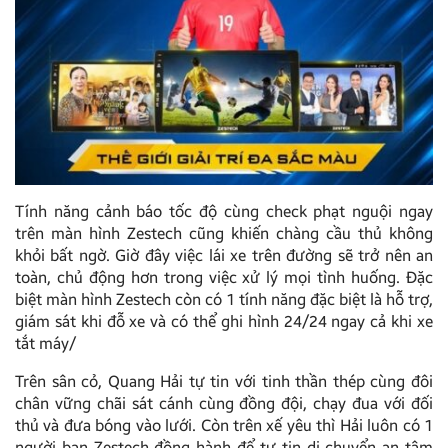
Tính năng cảnh báo tốc độ cùng check phạt nguội ngay
trên màn hình Zestech cũng khiến chàng cầu thủ không
khỏi bất ngờ. Giờ đây việc lái xe trên đường sẽ trở nên an
toàn, chủ động hơn trong việc xử lý mọi tình huống. Đặc
biệt màn hình Zestech còn có 1 tính năng đặc biệt là hỗ trợ,
giám sát khi đỗ xe và có thể ghi hình 24/24 ngay cả khi xe
tắt máy/
Trên sân cỏ, Quang Hải tự tin với tinh thần thép cùng đôi
chân vững chãi sát cánh cùng đồng đội, chạy đua với đối
thủ và đưa bóng vào lưới. Còn trên xế yêu thì Hải luôn có 1
người bạn Zestech đồng hành để tự tin di chuyển an tâm