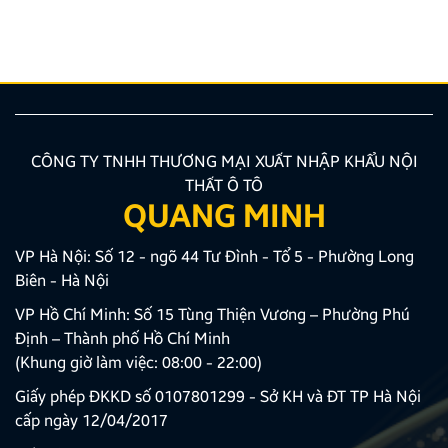
đã luôn tin tưởng sử dụng các sản phẩm Android Box
và Màn hình Android mang thương hiệu ZESTECH.
Trong quá trình […]
CÔNG TY TNHH THƯƠNG MẠI XUẤT NHẬP KHẨU NỘI
THẤT Ô TÔ
QUANG MINH
VP Hà Nội: Số 12 - ngõ 44 Tư Đình - Tổ 5 - Phường Long
Biên - Hà Nội
VP Hồ Chí Minh: Số 15 Tùng Thiện Vương – Phường Phú
Định – Thành phố Hồ Chí Minh
(Khung giờ làm việc: 08:00 - 22:00)
Giấy phép ĐKKD số 0107801299 - Sở KH và ĐT TP Hà Nội
cấp ngày 12/04/2017