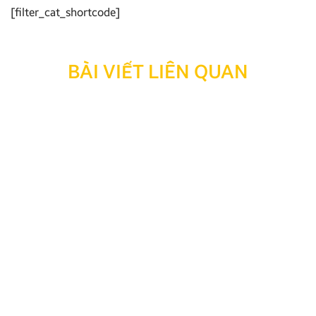
[filter_cat_shortcode]
BÀI VIẾT LIÊN QUAN
Các dòng Android Box xe điện được tin dùng 2026
Android Box xe điện là thiết bị công nghệ thiết yếu