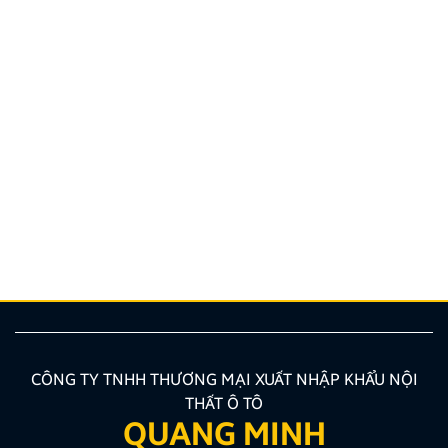
Hướng dẫn lắp màn hình liền camera 360. Những lưu
ý cần biết
Nâng cấp tính năng an toàn và tiện ích giải trí bằng
giải pháp lắp màn hình liền camera 360 đang là xu
hướng được nhiều chủ xe ưu tiên lựa chọn. Tuy
nhiên, để thiết bị phát huy tối đa hiệu quả, hiển thị
sắc nét và tuyệt đối không ảnh hưởng đến hệ […]
CÔNG TY TNHH THƯƠNG MẠI XUẤT NHẬP KHẨU NỘI
THẤT Ô TÔ
QUANG MINH