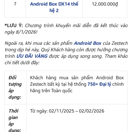
7
Android Box DX14 thế
12.000.000₫
hệ 2
*LƯU Ý:
Chương trình khuyến mãi diễn đã kết thúc vào
ngày 8/1/2026!
Ngoài ra, khi mua các sản phẩm
Android Box
của Zestech
trong dịp hè này, Quý Khách hàng còn được hưởng chương
trình
ƯU ĐÃI VÀNG
được áp dụng song song. Tham khảo
chi tiết dưới đây:
Đối
Khách hàng mua sản phẩm Android Box
tượng
Zestech bất kỳ tại hệ thống
750+ Đại lý
chính
áp
hãng trên Toàn quốc
dụng:
Thời
Từ ngày: 02/11/2025 – 02/02/2026
gian
áp
dụng: