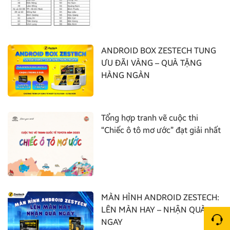
ANDROID BOX ZESTECH TUNG
ƯU ĐÃI VÀNG – QUÀ TẶNG
HÀNG NGÀN
Tổng hợp tranh vẽ cuộc thi
“Chiếc ô tô mơ ước” đạt giải nhất
MÀN HÌNH ANDROID ZESTECH:
LÊN MÀN HAY – NHẬN QUÀ
NGAY