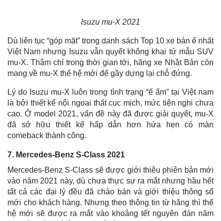
Isuzu mu-X 2021
Dù liên tục “góp mặt” trong danh sách Top 10 xe bán ế nhất
Việt Nam nhưng Isuzu vẫn quyết không khai tử mẫu SUV
mu-X. Thậm chí trong thời gian tới, hãng xe Nhật Bản còn
mang về mu-X thế hệ mới để gầy dựng lại chỗ đứng.
Lý do Isuzu mu-X luôn trong tình trạng “ế ẩm” tại Việt nam
là bởi thiết kế nội ngoại thất cục mịch, mức tiện nghi chưa
cao. Ở model 2021, vấn đề này đã được giải quyết, mu-X
đã sở hữu thiết kế hấp dẫn hơn hứa hẹn có màn
comeback thành công.
7. Mercedes-Benz S-Class 2021
Mercedes-Benz S-Class sẽ được giới thiệu phiên bản mới
vào năm 2021 này, dù chưa thực sự ra mắt nhưng hầu hết
tất cả các đại lý đều đã chào bán và giới thiệu thông số
mới cho khách hàng. Nhưng theo thông tin từ hãng thì thế
hệ mới sẽ được ra mắt vào khoảng tết nguyên đán năm