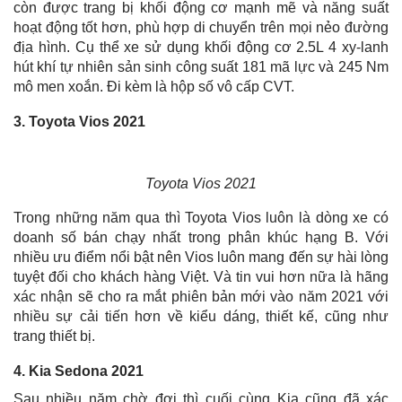
còn được trang bị khối động cơ mạnh mẽ và năng suất
hoạt động tốt hơn, phù hợp di chuyển trên mọi nẻo đường
địa hình. Cụ thể xe sử dụng khối động cơ 2.5L 4 xy-lanh
hút khí tự nhiên sản sinh công suất 181 mã lực và 245 Nm
mô men xoắn. Đi kèm là hộp số vô cấp CVT.
3. Toyota Vios 2021
Toyota Vios 2021
Trong những năm qua thì Toyota Vios luôn là dòng xe có
doanh số bán chạy nhất trong phân khúc hạng B. Với
nhiều ưu điểm nổi bật nên Vios luôn mang đến sự hài lòng
tuyệt đối cho khách hàng Việt. Và tin vui hơn nữa là hãng
xác nhận sẽ cho ra mắt phiên bản mới vào năm 2021 với
nhiều sự cải tiến hơn về kiểu dáng, thiết kế, cũng như
trang thiết bị.
4. Kia Sedona 2021
Sau nhiều năm chờ đợi thì cuối cùng Kia cũng đã xác