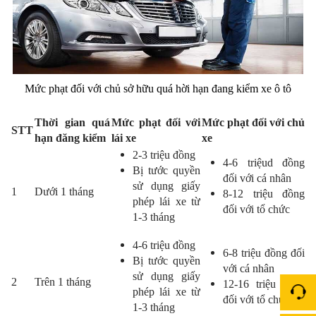
Mức phạt đối với chủ sở hữu quá hời hạn đang kiểm xe ô tô
Thời gian quá
Mức phạt đối với
Mức phạt đối với chủ
STT
hạn đăng kiểm
lái xe
xe
2-3 triệu đồng
4-6 triệud đồng
Bị tước quyền
đối với cá nhân
sử dụng giấy
1
Dưới 1 tháng
8-12 triệu đồng
phép lái xe từ
đối với tổ chức
1-3 tháng
4-6 triệu đồng
6-8 triệu đồng đối
Bị tước quyền
với cá nhân
sử dụng giấy
2
Trên 1 tháng
12-16 triệu đồng
phép lái xe từ
đối với tổ chức
1-3 tháng