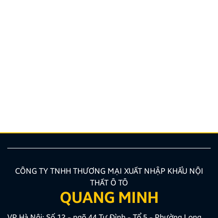
Quy định và quy trình thi bằng lái xe ô tô mới nhất
2026
Bạn đang có nhu cầu học sát hạch nhưng chưa nắm
rõ các quy định đào tạo mới nhất hiện nay? Việc
trang bị chuẩn xác các kiến thức về quy trình, hồ sơ
là bước vô cùng quan trọng giúp bạn tối ưu thời gian
và công sức. Bài viết dưới đây của Zestech […]
CÔNG TY TNHH THƯƠNG MẠI XUẤT NHẬP KHẨU NỘI
THẤT Ô TÔ
QUANG MINH
VP Hà Nội: Số 12 - ngõ 44 Tư Đình - Tổ 5 - Phường Long