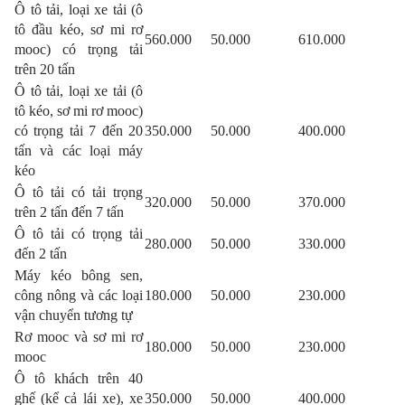
Ô tô tải, loại xe tải (ô
tô đầu kéo, sơ mi rơ
560.000
50.000
610.000
mooc) có trọng tải
trên 20 tấn
Ô tô tải, loại xe tải (ô
tô kéo, sơ mi rơ mooc)
có trọng tải 7 đến 20
350.000
50.000
400.000
tấn và các loại máy
kéo
Ô tô tải có tải trọng
320.000
50.000
370.000
trên 2 tấn đến 7 tấn
Ô tô tải có trọng tải
280.000
50.000
330.000
đến 2 tấn
Máy kéo bông sen,
công nông và các loại
180.000
50.000
230.000
vận chuyển tương tự
Rơ mooc và sơ mi rơ
180.000
50.000
230.000
mooc
Ô tô khách trên 40
ghế (kể cả lái xe), xe
350.000
50.000
400.000