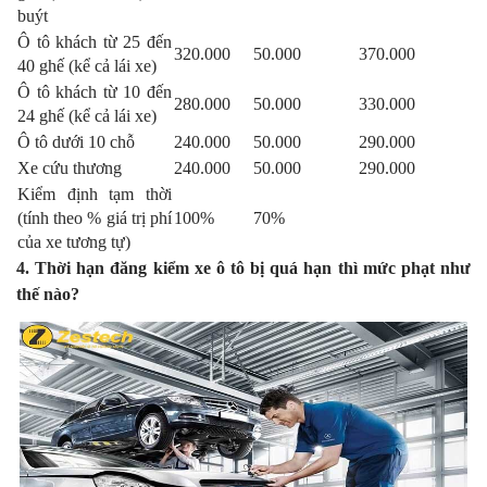
buýt
Ô tô khách từ 25 đến
320.000
50.000
370.000
40 ghế (kể cả lái xe)
Ô tô khách từ 10 đến
280.000
50.000
330.000
24 ghế (kể cả lái xe)
Ô tô dưới 10 chỗ
240.000
50.000
290.000
Xe cứu thương
240.000
50.000
290.000
Kiểm định tạm thời
(tính theo % giá trị phí
100%
70%
của xe tương tự)
4. Thời hạn đăng kiểm xe ô tô bị quá hạn thì mức phạt như
thế nào?