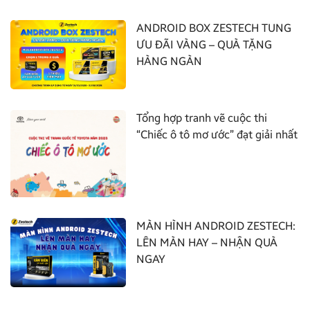
ANDROID BOX ZESTECH TUNG
ƯU ĐÃI VÀNG – QUÀ TẶNG
HÀNG NGÀN
Tổng hợp tranh vẽ cuộc thi
“Chiếc ô tô mơ ước” đạt giải nhất
MÀN HÌNH ANDROID ZESTECH:
LÊN MÀN HAY – NHẬN QUÀ
NGAY