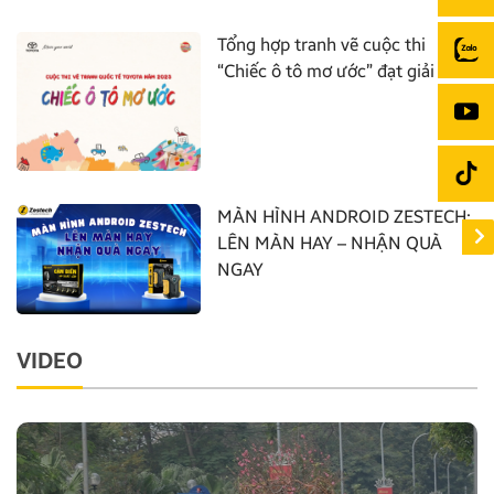
Tổng hợp tranh vẽ cuộc thi
“Chiếc ô tô mơ ước” đạt giải nhất
MÀN HÌNH ANDROID ZESTECH:
LÊN MÀN HAY – NHẬN QUÀ
NGAY
VIDEO