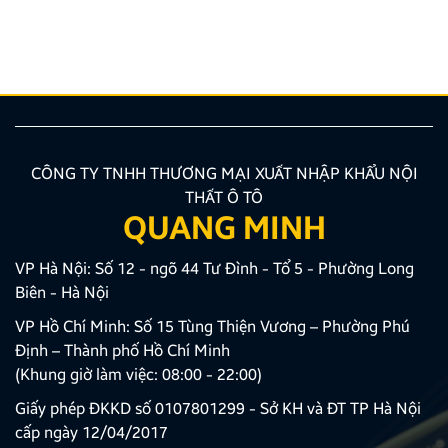
người lần đầu mua xe dễ rơi vào tình trạng bối rối,
thiếu kinh nghiệm dẫn đến những lựa chọn chưa phù
hợp. Chính vì vậy, nắm vững những lưu ý khi mua […]
CÔNG TY TNHH THƯƠNG MẠI XUẤT NHẬP KHẨU NỘI
THẤT Ô TÔ
QUANG MINH
VP Hà Nội: Số 12 - ngõ 44 Tư Đình - Tổ 5 - Phường Long
Biên - Hà Nội
VP Hồ Chí Minh: Số 15 Tùng Thiện Vương – Phường Phú
Định – Thành phố Hồ Chí Minh
(Khung giờ làm việc: 08:00 - 22:00)
Giấy phép ĐKKD số 0107801299 - Sở KH và ĐT TP Hà Nội
cấp ngày 12/04/2017