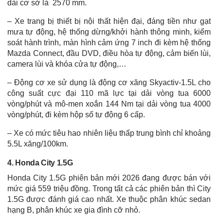
dài cơ sở là 2570 mm.
– Xe trang bị thiết bị nội thất hiện đại, đáng tiền như gạt
mưa tự động, hệ thống dừng/khởi hành thông minh, kiểm
soát hành trình, màn hình cảm ứng 7 inch đi kèm hệ thống
Mazda Connect, đầu DVD, điều hòa tự động, cảm biến lùi,
camera lùi và khóa cửa tự động,…
– Động cơ xe sử dụng là động cơ xăng Skyactiv-1.5L cho
công suất cực đại 110 mã lực tại dải vòng tua 6000
vòng/phút và mô-men xoắn 144 Nm tại dải vòng tua 4000
vòng/phút, đi kèm hộp số tự động 6 cấp.
– Xe có mức tiêu hao nhiên liệu thấp trung bình chỉ khoảng
5.5L xăng/100km.
4. Honda City 1.5G
Honda City 1.5G phiên bản mới 2026 đang được bán với
mức giá 559 triệu đồng. Trong tất cả các phiên bản thì City
1.5G được đánh giá cao nhất. Xe thuộc phân khúc sedan
hạng B, phân khúc xe gia đình cỡ nhỏ.