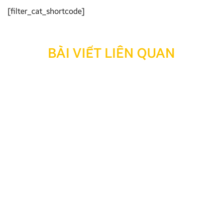
[filter_cat_shortcode]
BÀI VIẾT LIÊN QUAN
Top 15+ các hãng xe nổi tiếng ở Việt Nam năm 2026