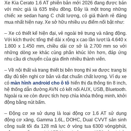
Xe Kia Cerato 1.6 AT phiên bản mới 2026 đang được bán
với mức giá là 635 triệu đồng. Đây là một trong những
chiếc xe sedan hạng C chất lượng, có giá thành rẻ đáng
mua nhất hiện nay. Xe sở hữu nhiều ưu điểm nổi bật như:
– Xe có thiết kế hiện đại, vẻ ngoài trẻ trung và năng động.
Với kích thước tổng thể dài x rộng x cao lần lượt là 4.640 x
1.800 x 1.450 mm, chiều dài cơ sở là 2.700 mm so với
những dòng xe khác cùng phân khúc lớn hơn, đáp ứng
nhu cầu di chuyển của gia đình nhiều thành viên.
– Về nội thất và trang thiết bị bên trong thì xe được trang bị
đầy đủ tiện nghi cơ bản và đạt chuẩn chất lượng. Ví dụ xe
có
màn hình android cho ô tô
hiển thị đa thông tin 8 inch,
hệ thống dẫn đường AVN có kết nối AUX, USB, Bluetooth.
Ngoài ra xe còn được tích hợp chìa khóa thông minh, khởi
động bằng nút bấm.
– Động cơ xe sử dụng là loại động cơ 1.6 AT sử dụng
động cơ xăng, Gamma 1.6L, DOHC, Dual CVVT sản sinh
công suất tối đa 128 mã lực ở vòng tua 6300 vòng/phút,