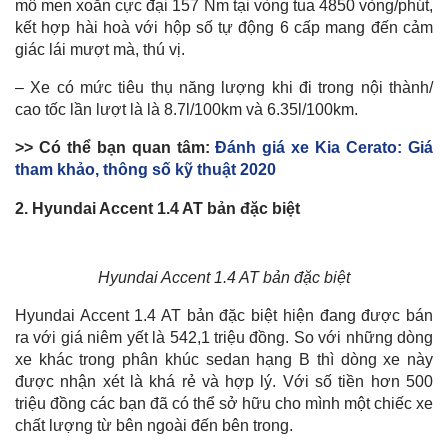
mô men xoắn cực đại 157 Nm tại vòng tua 4850 vòng/phút,
kết hợp hài hoà với hộp số tự động 6 cấp mang đến cảm
giác lái mượt mà, thú vị.
– Xe có mức tiêu thụ năng lượng khi đi trong nội thành/
cao tốc lần lượt là là 8.7l/100km và 6.35l/100km.
>> Có thể bạn quan tâm:
Đánh giá xe Kia Cerato: Giá
tham khảo, thông số kỹ thuật 2020
2. Hyundai Accent 1.4 AT bản đặc biệt
Hyundai Accent 1.4 AT bản đặc biệt
Hyundai Accent 1.4 AT bản đặc biệt hiện đang được bán
ra với giá niêm yết là 542,1 triệu đồng. So với những dòng
xe khác trong phân khúc sedan hạng B thì dòng xe này
được nhận xét là khá rẻ và hợp lý. Với số tiền hơn 500
triệu đồng các bạn đã có thể sở hữu cho mình một chiếc xe
chất lượng từ bên ngoài đến bên trong.