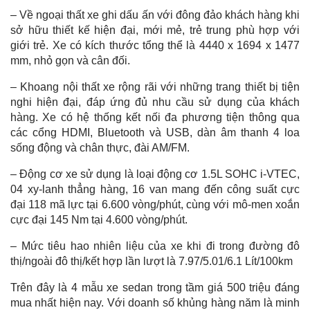
– Về ngoại thất xe ghi dấu ấn với đông đảo khách hàng khi
sở hữu thiết kế hiện đại, mới mẻ, trẻ trung phù hợp với
giới trẻ. Xe có kích thước tổng thể là 4440 x 1694 x 1477
mm, nhỏ gọn và cân đối.
– Khoang nội thất xe rộng rãi với những trang thiết bị tiện
nghi hiện đại, đáp ứng đủ nhu cầu sử dụng của khách
hàng. Xe có hệ thống kết nối đa phương tiện thông qua
các cổng HDMI, Bluetooth và USB, dàn âm thanh 4 loa
sống động và chân thực, đài AM/FM.
– Động cơ xe sử dụng là loại động cơ 1.5L SOHC i-VTEC,
04 xy-lanh thẳng hàng, 16 van mang đến công suất cực
đại 118 mã lực tại 6.600 vòng/phút, cùng với mô-men xoắn
cực đại 145 Nm tại 4.600 vòng/phút.
– Mức tiêu hao nhiên liệu của xe khi đi trong đường đô
thị/ngoài đô thị/kết hợp lần lượt là 7.97/5.01/6.1 Lít/100km
Trên đây là 4 mẫu xe sedan trong tầm giá 500 triệu đáng
mua nhất hiện nay. Với doanh số khủng hàng năm là minh