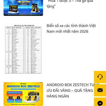
“Mua 1 được 3 – Thả ga quà
tặng”
Biển số xe các tỉnh thành Việt
Nam mới nhất năm 2026
ANDROID BOX ZESTECH TUNG
ƯU ĐÃI VÀNG – QUÀ TẶNG
HÀNG NGÀN