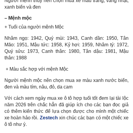
Người mệnh thủy nên chọn mua xe màu trắng, vàng nhạt,
xanh biển và đen
– Mệnh mộc
+ Tuổi của người mệnh Mộc
Nhâm ngọ: 1942, Quý mùi: 1943, Canh dần: 1950, Tân
Mão: 1951, Mậu tức: 1958, Kỷ hợi: 1959, Nhâm tý: 1972,
Quý sửu: 1973, Canh thân: 1980, Tân dậu: 1981, Mậu
thân: 1988
+ Màu sắc hợp với mệnh Mộc
Người mệnh mộc nên chọn mua xe màu xanh nước biển,
đen và màu tím, nâu, đỏ, da cam
Với cách xem ngày mua xe ô tô hợp tuổi tốt đem lại tài lộc
năm 2026 trên chắc hẳn đã giúp ích cho các bạn đọc giả
có thêm kiến thức để lựa chọn được cho mình một chiếc
xe hoàn hảo rồi.
Zestech
xin chúc các bạn có một chiếc xe
ô tô như ý.