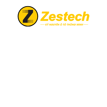
 năm
 Liên
– hoặc gửi về mail:
phongtuyendung.quangminh@gmail.
ội.
, Phường 2, Quận 10, HCM
1.8/5 - (973 bình 