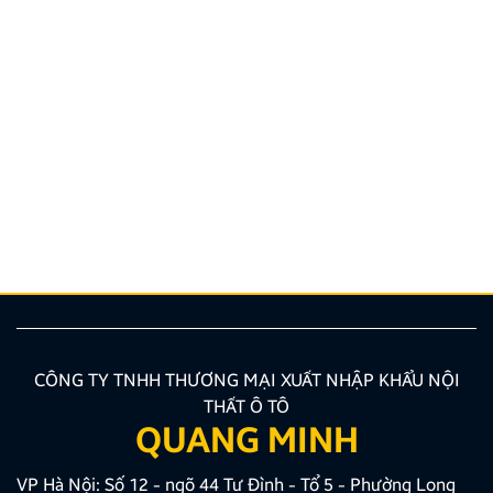
Nhân Viên Trực Page
Công Ty TNHH TM XNK Nội thất ô tô Quang Minh tự
hào là doanh nghiệp hàng đầu trong lĩnh vực phụ
kiện nội thất ô tô. Hiện nay, do nhu cầu phát triển của
Công Ty nên chúng tôi cần tuyển dụng Nhân viên
Trực page. 1. Thông tin chung Vị trí Nhân viên […]
CÔNG TY TNHH THƯƠNG MẠI XUẤT NHẬP KHẨU NỘI
THẤT Ô TÔ
QUANG MINH
VP Hà Nội: Số 12 - ngõ 44 Tư Đình - Tổ 5 - Phường Long