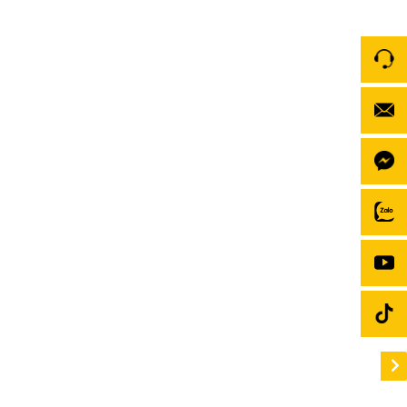
DX14 Plus – Android Box cho xe Mercedes S450
Sở hữu một chiếc Mercedes S450 đẳng cấp, bạn chắc
chắn mong muốn hệ thống giải trí trên xe cũng phải
tương xứng. Android Box cho xe Mercedes S450 –
DX14 Plus chính là giải pháp hoàn hảo giúp nâng cấp
màn hình zin thành một hệ thống giải trí Android
mạnh mẽ, mở ra […]