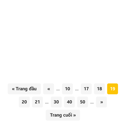
Màn hình ô tô cho xe Hyundai Santafe 2019-2023
chính hãng
Bạn sẽ cảm thấy thế nào nếu màn hình ô tô trên
chiếc Santafe có thể hoạt động giống như một chiếc
smartphone? Màn hình ô tô cho xe Santafe 2019-
2023 chính hãng mang đến khả năng đó, không chỉ
nâng cao trải nghiệm mà còn trang bị các tính năng
giải trí và an […]
« Trang đầu
«
...
10
...
17
18
19
20
21
...
30
40
50
...
»
Trang cuối »