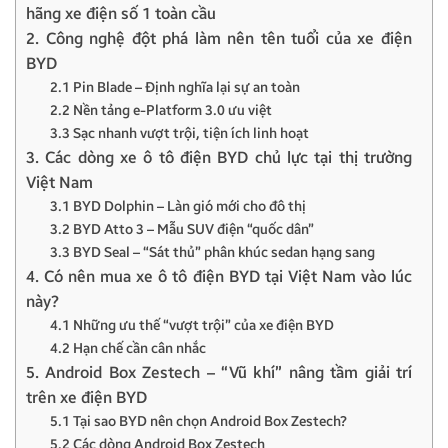
hãng xe điện số 1 toàn cầu
2. Công nghệ đột phá làm nên tên tuổi của xe điện
BYD
2.1 Pin Blade – Định nghĩa lại sự an toàn
2.2 Nền tảng e-Platform 3.0 ưu việt
3.3 Sạc nhanh vượt trội, tiện ích linh hoạt
3. Các dòng xe ô tô điện BYD chủ lực tại thị trường
Việt Nam
3.1 BYD Dolphin – Làn gió mới cho đô thị
3.2 BYD Atto 3 – Mẫu SUV điện “quốc dân”
3.3 BYD Seal – “Sát thủ” phân khúc sedan hạng sang
4. Có nên mua xe ô tô điện BYD tại Việt Nam vào lúc
này?
4.1 Những ưu thế “vượt trội” của xe điện BYD
4.2 Hạn chế cần cân nhắc
5. Android Box Zestech – “Vũ khí” nâng tầm giải trí
trên xe điện BYD
5.1 Tại sao BYD nên chọn Android Box Zestech?
5.2 Các dòng Android Box Zestech