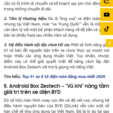
cần có lộ trình di chuyển và kế hoạch sạc pin chủ động hơn
trong những chuyến đi dài.
2. Tâm lý thương hiệu:
Dù là “ông vua” xe điện toàn cầu,
nhưng tại Việt Nam, mác “xe Trung Quốc” vẫn là một rào
cản tâm lý với một bộ phận khách hàng về độ bền và giá trị
bán lại (khấu hao) sau nhiều năm sử dụng.
3. Hệ điều hành nội địa chưa tối ưu:
Một số tính năng giải
trí và bản đồ nguyên bản trên xe chưa thực sự mượt mà
hoặc thiếu các ứng dụng thuần Việt. Tuy nhiên, nhược
điểm này có thể giải quyết triệt để bằng cách lắp đặt
Android Box Zestech với trợ lý giọng nói tiếng Việt.
Tìm hiểu:
Top 5+ xe ô tô điện mini đáng mua nhất 2026
5. Android Box Zestech – “Vũ khí” nâng tầm
giải trí trên xe điện BYD
Dù sở hữu màn hình xoay cực lớn và độ nét cao, nhưng hệ
điều hành nguyên bản của BYD (DiLink) vẫn còn một số
hạn chế về kho ứng dụng tại Việt Nam. Đó là lý do tại sao