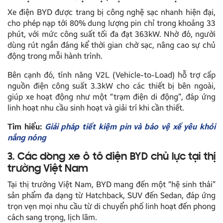
Xe điện BYD được trang bị công nghệ sạc nhanh hiện đại,
cho phép nạp tới 80% dung lượng pin chỉ trong khoảng 33
phút, với mức công suất tối đa đạt 363kW. Nhờ đó, người
dùng rút ngắn đáng kể thời gian chờ sạc, nâng cao sự chủ
động trong mỗi hành trình.
Bên cạnh đó, tính năng V2L (Vehicle-to-Load) hỗ trợ cấp
nguồn điện công suất 3.3kW cho các thiết bị bên ngoài,
giúp xe hoạt động như một “trạm điện di động”, đáp ứng
linh hoạt nhu cầu sinh hoạt và giải trí khi cần thiết.
Tìm hiểu:
Giải pháp tiết kiệm pin và bảo vệ xế yêu khỏi
nắng nóng
3. Các dòng xe ô tô điện BYD chủ lực tại thị
trường Việt Nam
Tại thị trường Việt Nam, BYD mang đến một “hệ sinh thái”
sản phẩm đa dạng từ Hatchback, SUV đến Sedan, đáp ứng
trọn vẹn mọi nhu cầu từ di chuyển phố linh hoạt đến phong
cách sang trọng, lịch lãm.