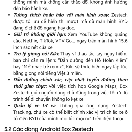
thông minh mà không cần tháo dỡ, không ảnh hưởng
đến bảo hành xe.
Tương thích hoàn hảo với màn hình xoay
: Zestech
được tối ưu để hiển thị mượt mà dù màn hình BYD
đang ở chế độ ngang hay dọc.
Giải trí không giới hạn:
Xem YouTube không quảng
cáo, Netflix, TikTok, VTV Go… ngay trên màn hình 15.6
inch sắc nét của xe.
Trợ lý giọng nói Kiki:
Thay vì thao tác tay nguy hiểm,
bạn chỉ cần ra lệnh: “Dẫn đường đến Hồ Hoàn Kiếm”
hay “Mở nhạc trẻ remix”, Kiki sẽ thực hiện ngay lập tức
bằng giọng nói tiếng Việt 3 miền.
Dẫn đường chính xác, cập nhật tuyến đường theo
thời gian thực:
Với việc tích hợp Google Maps, Box
Zestech giúp người dùng chủ động trong việc tối ưu lộ
trình để di chuyển không lo kẹt xe.
Quản lý xe từ xa
: Thông qua ứng dụng Zestech
Tracking, chủ xe có thể biết chính xác vị trí chiếc xe ô
tô điện BYD của mình mọi lúc mọi nơi trên điện thoại.
5.2 Các dòng Android Box Zestech