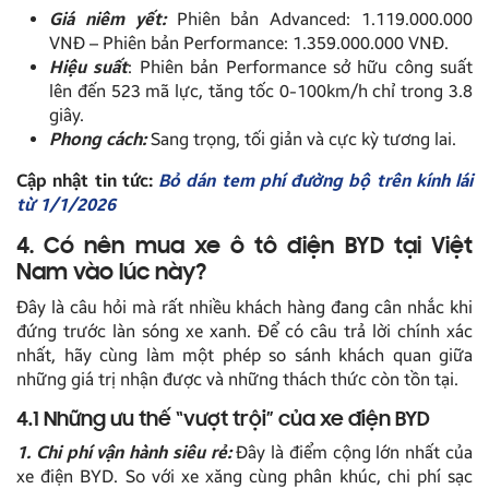
Giá niêm yết:
Phiên bản Advanced: 1.119.000.000
VNĐ – Phiên bản Performance: 1.359.000.000 VNĐ.
Hiệu suất
: Phiên bản Performance sở hữu công suất
lên đến 523 mã lực, tăng tốc 0-100km/h chỉ trong 3.8
giây.
Phong cách:
Sang trọng, tối giản và cực kỳ tương lai.
Cập nhật tin tức:
Bỏ dán tem phí đường bộ trên kính lái
từ 1/1/2026
4. Có nên mua xe ô tô điện BYD tại Việt
Nam vào lúc này?
Đây là câu hỏi mà rất nhiều khách hàng đang cân nhắc khi
đứng trước làn sóng xe xanh. Để có câu trả lời chính xác
nhất, hãy cùng làm một phép so sánh khách quan giữa
những giá trị nhận được và những thách thức còn tồn tại.
4.1 Những ưu thế “vượt trội” của xe điện BYD
1. Chi phí vận hành siêu rẻ:
Đây là điểm cộng lớn nhất của
xe điện BYD. So với xe xăng cùng phân khúc, chi phí sạc