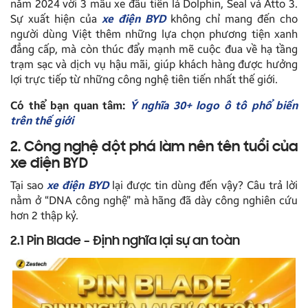
năm 2024 với 3 mẫu xe đầu tiên là Dolphin, Seal và Atto 3.
Sự xuất hiện của
xe điện BYD
không chỉ mang đến cho
người dùng Việt thêm những lựa chọn phương tiện xanh
đẳng cấp, mà còn thúc đẩy mạnh mẽ cuộc đua về hạ tầng
trạm sạc và dịch vụ hậu mãi, giúp khách hàng được hưởng
lợi trực tiếp từ những công nghệ tiên tiến nhất thế giới.
Có thể bạn quan tâm:
Ý nghĩa 30+ logo ô tô phổ biến
trên thế giới
2. Công nghệ đột phá làm nên tên tuổi của
xe điện BYD
Tại sao
xe điện BYD
lại được tin dùng đến vậy? Câu trả lời
nằm ở “DNA công nghệ” mà hãng đã dày công nghiên cứu
hơn 2 thập kỷ.
2.1 Pin Blade – Định nghĩa lại sự an toàn