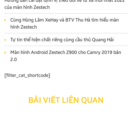
Hướng dẫn cài đặt định vị theo dõi xe từ xa mới nhất 2022
của màn hình Zestech
Cùng Hùng Lâm XeHay và BTV Thu Hà tìm hiểu màn
hình Zestech
Tự tin thể hiện chất riêng cùng cầu thủ Quang Hải
Màn hình Android Zestech Z900 cho Camry 2019 bản
2.0
[filter_cat_shortcode]
BÀI VIẾT LIÊN QUAN