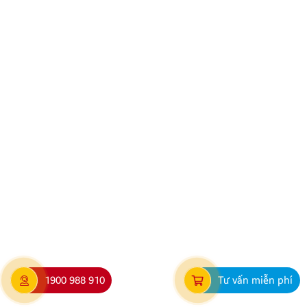
Đánh giá xe Mitsubishi Destinator 2025: Thông số,
Giá bán
Mitsubishi Destinator chính là cái tên đang thu hút
sự quan tâm lớn nhất tại thị trường ô tô Việt Nam
thời gian gần đây. Được định vị là dòng xe chiến lược
kế thừa tinh hoa Dynamic Shield, mẫu SUV này
không chỉ gây ấn tượng bởi vẻ ngoài mạnh mẽ mà
còn sở […]
1900 988 910
Tư vấn miễn phí