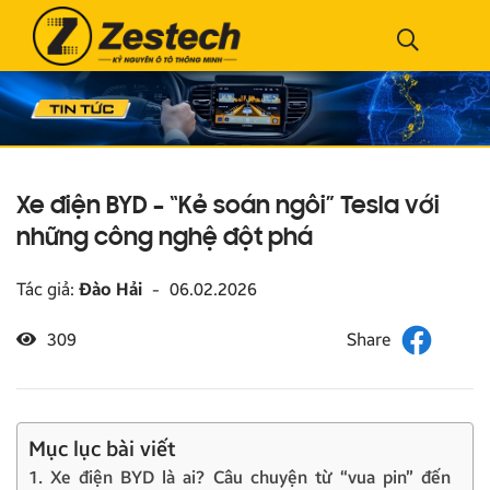
Xe điện BYD – “Kẻ soán ngôi” Tesla với
những công nghệ đột phá
Tác giả:
Đào Hải
-
06.02.2026
309
Mục lục bài viết
1. Xe điện BYD là ai? Câu chuyện từ “vua pin” đến