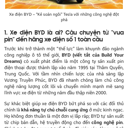
Xe điện BYD – “Kẻ soán ngôi” Tesla với những công nghệ đột
phá
1. Xe điện BYD là ai? Câu chuyện từ “vua
pin” đến hãng xe điện số 1 toàn cầu
Trước khi trở thành một “thế lực” làm khuynh đảo ngành
công nghiệp ô tô thế giới,
BYD (viết tắt của Build Your
Dreams)
có xuất phát điểm là một công ty sản xuất pin
điện thoại được thành lập vào năm 1995 tại Thâm Quyến,
Trung Quốc. Với tầm nhìn chiến lược của nhà sáng lập
Vương Truyền Phúc, BYD đã nhanh chóng làm chủ công
nghệ năng lượng cốt lõi và chuyển mình mạnh mẽ sang
lĩnh vực xe điện từ những năm đầu thập niên 2000.
Sự khác biệt giúp xe điện BYD bứt phá so với các đối thủ
chính là
khả năng tự chủ chuỗi cung ứng
ở mức kinh ngạc.
Họ không đơn thuần là một đơn vị lắp ráp; BYD tự sản xuất
từ chip bán dẫn, hệ truyền động cho đến
công nghệ pin
.