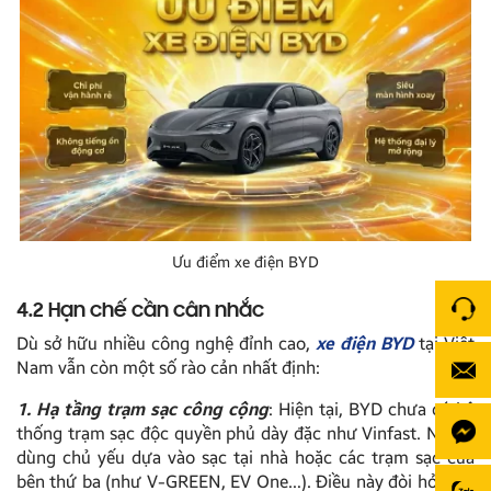
Ưu điểm xe điện BYD
4.2 Hạn chế cần cân nhắc
Dù sở hữu nhiều công nghệ đỉnh cao,
xe điện BYD
tại Việt
Nam vẫn còn một số rào cản nhất định:
1. Hạ tầng trạm sạc công cộng
: Hiện tại, BYD chưa có hệ
thống trạm sạc độc quyền phủ dày đặc như Vinfast. Người
dùng chủ yếu dựa vào sạc tại nhà hoặc các trạm sạc của
bên thứ ba (như V-GREEN, EV One…). Điều này đòi hỏi bạn