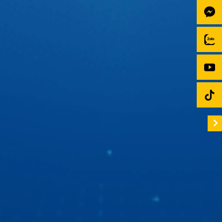
Trên sân cỏ, Quang Hải tự tin với tinh thần thép cùng đôi
chân vững chãi đưa bóng vào lưới. Còn trên xế yêu thì Hải
luôn có 1 người bạn màn hình android ô tô Zestech đồng
hành để tự tin thể hiện chất riêng với giao diện cá nhân
hóa cực ấn tượng.
“Ngọc Hoàng” Quốc Khánh du ngoạn bằng xe ô tô
thông minh
“Ngọc Hoàng” Quốc Khánh lần đầu chia sẻ về trải nghiệm