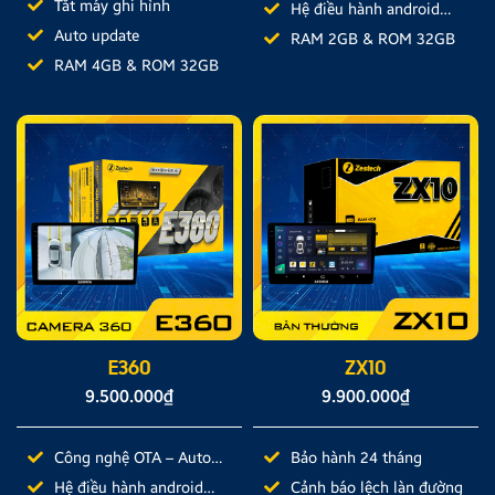
Tắt máy ghi hình
Hệ điều hành android
Auto update
10.0
RAM 2GB & ROM 32GB
RAM 4GB & ROM 32GB
E360
ZX10
9.500.000
₫
9.900.000
₫
Công nghệ OTA – Auto
Bảo hành 24 tháng
Update
Hệ điều hành android
Cảnh báo lệch làn đường