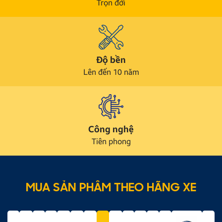
Trọn đời
Độ bền
Lên đến 10 năm
Công nghệ
Tiên phong
MUA SẢN PHẨM THEO HÃNG XE