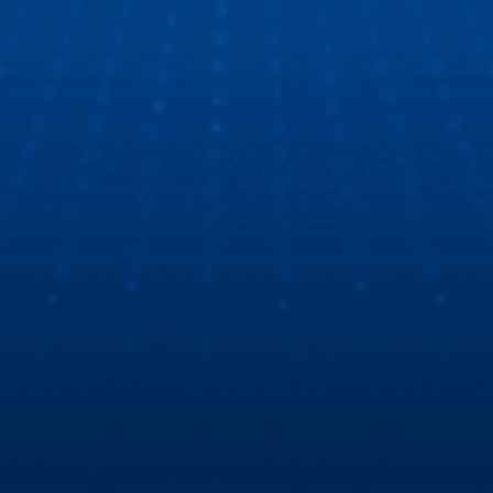
xe ô tô thông minh thế hệ mới. Tất cả là nhờ màn hình ô tô
Zestech với giao diện mốt, công nghệ tốt, chất lượng thì
số 1!
Cùng Hùng Lâm XeHay và BTV Thu Hà tìm hiểu
màn hình Zestech
Hùng Lâm Xe Hay cùng Biên tập viên Thu Hà đột nhập
showroom Zestech để tìm hiểu nguyên nhân sự khác biệt
về màn hình ô tô thông minh Zestech!