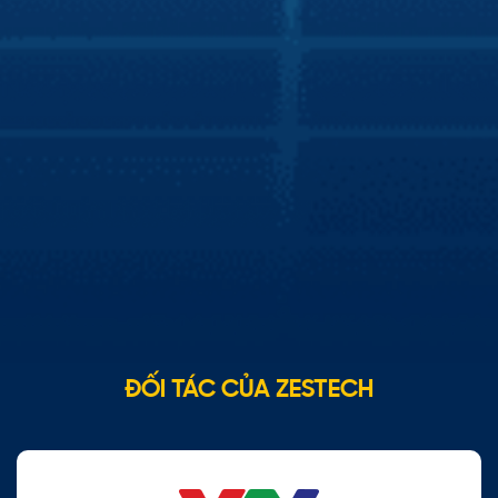
Báo Điện tử VTV
Zestech tích hợp trợ lý Kiki lên màn hình xe
hơi thông minh
Zestech tích hợp thành công trợ lý tiếng Việt Kiki trên
màn hình xe hơi thông minh, giúp chủ sở hữu xe hơi phổ
thông có thể trải nghiệm tiện ích như xe hơi cao cấp. Theo
đó, việc tích hợp này giúp mang lại cho người dùng trải
nghiệm lái xe thân thiện và an toàn từ những tính năng mà
trợ lý Kiki mang đến cho người dùng.
ĐỐI TÁC CỦA ZESTECH