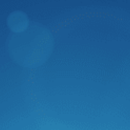
Dân Trí
Zestech thành công mang trí tuệ nhân tạo
"Made in Vietnam" tích hợp lên màn hình ô
tô thông minh thế hệ mới
Trong phân khúc màn hình ô tô thông minh, Zestech luôn
tiên trong phong ứng dụng các công nghệ hiện đại. Mới
đây, Zestech đã chính thức hoàn thiện tích hợp trí tuệ
nhân tạo với khả năng hiểu và thực hiện ý muốn con người
theo lời nói. Đây là bước ngoặt đánh dấu sự thành công
trong việc mang trí tuệ nhân tạo “Made in Vietnam” lên
màn hình ô tô thông minh thế hệ mới của Zestech.