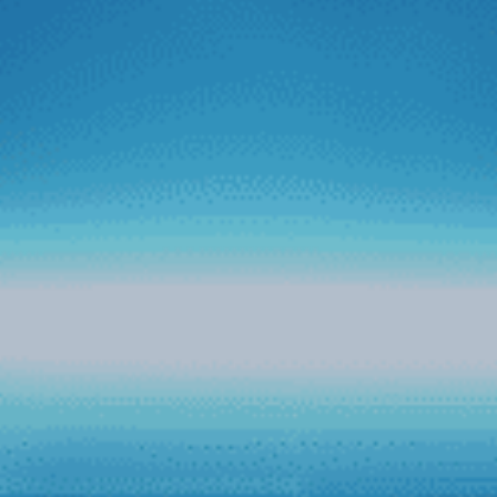
Vietnamnet
Bước tiến mới của Zestech trên thị trường
ô tô thông minh
Mới đây, Zestech đã đánh dấu bước đi đột phá trên thị
trường màn hình ô tô thông minh khi tích hợp thành công
trợ lý tiếng Việt Kiki lên tất cả dòng sản phẩm phiên bản
mới của hãng. Với bước tiến thành công này, Zestech
mong muốn tạo nền tảng cho tham vọng kiến tạo “Kỷ
nguyên ô tô thông minh” trên thị trường màn hình xe hơi
tại Việt Nam.