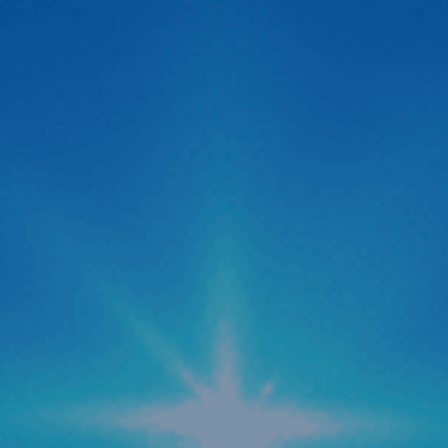
Zestech ra mắt Camera hành trình C500 ADAS
thông minh siêu nét 2026
Thị trường công nghệ ô tô vừa chính thức đón nhận một
“cú hích” cực lớn với sự xuất hiện của Camera hành trình
C500 ADAS đến từ thương hiệu Zestech. Không giấu giếm
tham vọng định vị đây là dòng “Cam hành trình ADAS
thông minh siêu nét 2026“, siêu phẩm này được kỳ […]