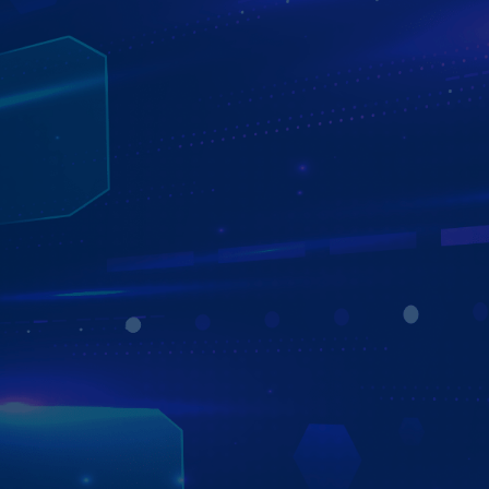
TƯ VẤN - LẮP ĐẶT - BẢO HÀNH MIỄN PHÍ
TẠI NHÀ
ÁP DỤNG TẠI HƠN 750 ĐẠI LÝ TRÊN TOÀN QUỐC
Với đội ngũ tư vấn viên, kỹ thuật viên giàu kinh nghiệm
cùng dịch vụ hậu đãi bảo hành lên đến 5 năm tại hơn 750
đại lý trên toàn quốc, Zestech tự tin là đơn vị uy tín để
bạn gửi gắm niềm tin.