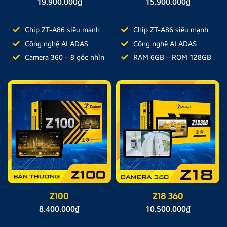
19.900.000
₫
15.900.000
₫
Chip ZT-A86 siêu mạnh
Chip ZT-A86 siêu mạnh
Công nghệ AI ADAS
Công nghệ AI ADAS
Camera 360 – 8 góc nhìn
RAM 6GB – ROM 128GB
Z100
Z18 360
8.400.000
₫
10.500.000
₫