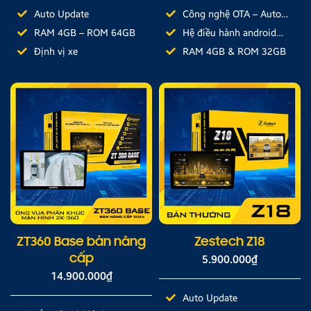
Auto Update
Công nghệ OTA – Auto
Update
RAM 4GB – ROM 64GB
Hệ điều hành android
10.0
Định vị xe
RAM 4GB & ROM 32GB
ZT360 Base bản nâng
Zestech Z18
cấp
5.900.000
₫
14.900.000
₫
Auto Update