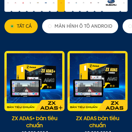
TẤT CẢ
MÀN HÌNH Ô TÔ ANDROID
ZX ADAS+ bản tiêu
ZX ADAS bản tiêu
chuẩn
chuẩn