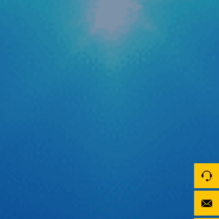
Zestech cập nhật tính năng AI tự động tra cứu
phạt nguội mới
Trong bối cảnh hệ thống camera giám sát giao thông được
phủ sóng rộng khắp cả nước, nỗi lo về các lỗi vi phạm hành
chính hay còn gọi là “phạt nguội” trở thành mối quan tâm
hàng đầu của các bác tài. Để giải quyết triệt để vấn đề
quên kiểm tra lỗi dẫn […]
Tự tin thể hiện chất riêng cùng cầu thủ Quang Hải