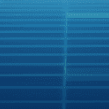
Zing
Người Việt có nhiều lựa chọn hơn với xe hơi
thông minh
Những cuộc “chạy đua” nước rút nhằm gia tăng lợi thế
cạnh tranh trên thị trường xe hơi đang mở ra nhiều cơ hội
trải nghiệm tiện nghi thông minh trên ôtô cho người Việt.
Đầu tháng 12/2021, hãng màn hình chiếm 70% thị phần
Zestech đã tích hợp thành công trợ lý tiếng Việt Kiki trên
các sản phẩm thế hệ mới của hãng, thêm cơ hội trải
nghiệm tiện ích thông minh trên xe hơi cho người Việt