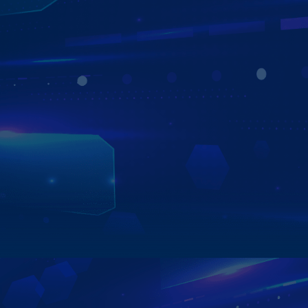
TIÊN PHONG CÔNG NGHỆ - NÂNG TẦM
TRẢI NGHIỆM
Hướng tới sự tiện lợi, thú vị trên mọi hành trình, các sản
phẩm của Zestech được ứng dụng và tích hợp những
công nghệ tiên tiến, trí tuệ nhân tạo để đem đến trải
nghiệm tuyệt vời, có công năng vượt trội và phù hợp với
thị hiếu người Việt. Mang đến cho người dùng xe trải
nghiệm không khác gì ngồi trên xế sang đắt tiền.
Xem chi tiết