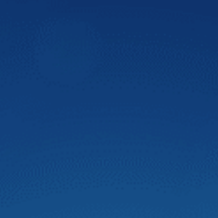
VnExpress
Màn hình DVD Zestech tích hợp nhiều công
nghệ
Màn hình ô tô thông minh Zestech là màn hình được tích
hợp nhiều công nghệ tiên tiến, hiệu suất cao giúp quá
trình lái xe trở nên an toàn hơn và đáp ứng nhu cầu giải trí
cho người dùng. Bên cạnh đó, màn hình Zestech lắp được
trên nhiều dòng xe hơi, cung cấp thông tin hữu ích cho
người dùng với mức giá hợp lý.