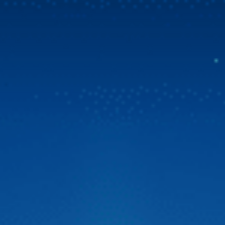
Mua Zestech tặng bản đồ Vietmap Live & sim 4G
tốc độ cao
Tin vui bùng nổ dành cho cộng đồng chủ xe Việt! Zestech
chính thức triển khai chương trình ưu đãi đặc biệt. Từ ngày
31/07/2026, khi chọn mua Zestech tặng bản đồ Vietmap
Live bản quyền sử dụng lên đến 02 năm và sim 4G tốc độ
cao. Đây là giải pháp vượt trội giúp […]