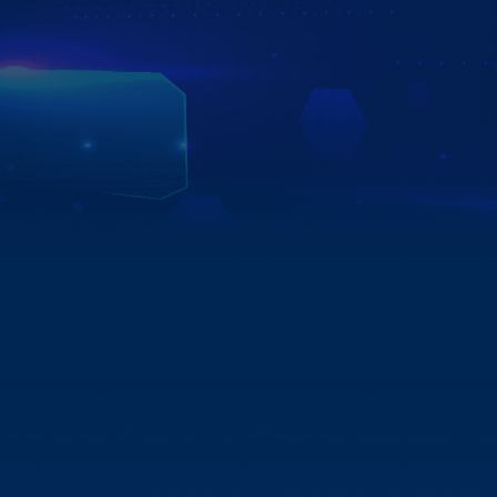
ÁP DỤNG TẠI HƠN 750 ĐẠI LÝ TRÊN TOÀN QUỐC
Với đội ngũ tư vấn viên, kỹ thuật viên giàu kinh nghiệm
cùng dịch vụ hậu đãi bảo hành lên đến 5 năm tại hơn 750
đại lý trên toàn quốc, Zestech tự tin là đơn vị uy tín để
bạn gửi gắm niềm tin.
Xem chi tiết
XEM THÊM