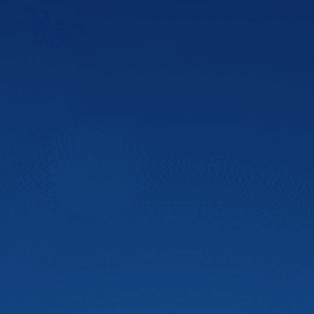
VnExpress
Màn hình DVD Zestech tích hợp nhiều công
nghệ
Màn hình ô tô thông minh Zestech là màn hình được tích
hợp nhiều công nghệ tiên tiến, hiệu suất cao giúp quá
trình lái xe trở nên an toàn hơn và đáp ứng nhu cầu giải trí
cho người dùng. Bên cạnh đó, màn hình Zestech lắp được
trên nhiều dòng xe hơi, cung cấp thông tin hữu ích cho
người dùng với mức giá hợp lý.