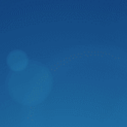
Dân Trí
Zestech thành công mang trí tuệ nhân tạo
"Made in Vietnam" tích hợp lên màn hình ô
tô thông minh thế hệ mới
Trong phân khúc màn hình ô tô thông minh, Zestech luôn
tiên trong phong ứng dụng các công nghệ hiện đại. Mới
đây, Zestech đã chính thức hoàn thiện tích hợp trí tuệ
nhân tạo với khả năng hiểu và thực hiện ý muốn con người
theo lời nói. Đây là bước ngoặt đánh dấu sự thành công
trong việc mang trí tuệ nhân tạo “Made in Vietnam” lên
màn hình ô tô thông minh thế hệ mới của Zestech.