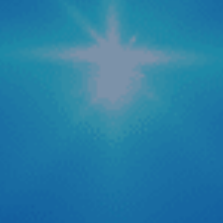
Zestech cập nhật tính năng AI tự động tra cứu
phạt nguội mới
Trong bối cảnh hệ thống camera giám sát giao thông được
phủ sóng rộng khắp cả nước, nỗi lo về các lỗi vi phạm hành
chính hay còn gọi là “phạt nguội” trở thành mối quan tâm
hàng đầu của các bác tài. Để giải quyết triệt để vấn đề
quên kiểm tra lỗi dẫn […]