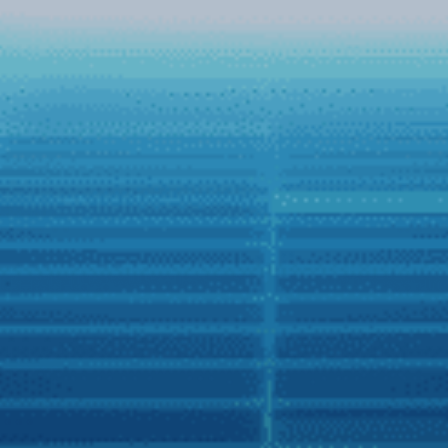
Zing
Người Việt có nhiều lựa chọn hơn với xe hơi
thông minh
Những cuộc “chạy đua” nước rút nhằm gia tăng lợi thế
cạnh tranh trên thị trường xe hơi đang mở ra nhiều cơ hội
trải nghiệm tiện nghi thông minh trên ôtô cho người Việt.
Đầu tháng 12/2021, hãng màn hình chiếm 70% thị phần
Zestech đã tích hợp thành công trợ lý tiếng Việt Kiki trên
các sản phẩm thế hệ mới của hãng, thêm cơ hội trải