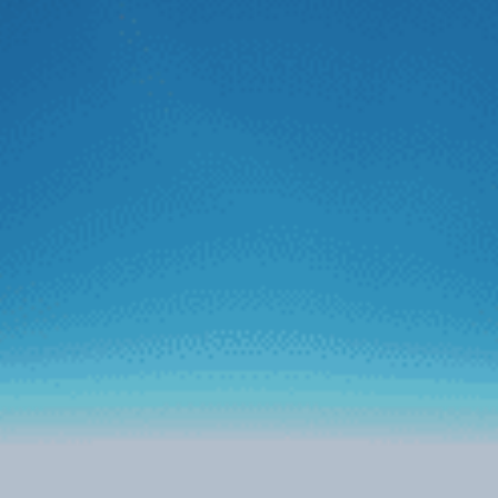
Vietnamnet
Bước tiến mới của Zestech trên thị trường
ô tô thông minh
Mới đây, Zestech đã đánh dấu bước đi đột phá trên thị
trường màn hình ô tô thông minh khi tích hợp thành công
trợ lý tiếng Việt Kiki lên tất cả dòng sản phẩm phiên bản
mới của hãng. Với bước tiến thành công này, Zestech
mong muốn tạo nền tảng cho tham vọng kiến tạo “Kỷ
nguyên ô tô thông minh” trên thị trường màn hình xe hơi
tại Việt Nam.