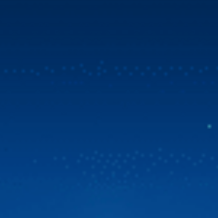
Mua Zestech tặng bản đồ Vietmap Live & sim 4G
tốc độ cao
Tin vui bùng nổ dành cho cộng đồng chủ xe Việt! Zestech
chính thức triển khai chương trình ưu đãi đặc biệt. Từ ngày
31/07/2026, khi chọn mua Zestech tặng bản đồ Vietmap
Live bản quyền sử dụng lên đến 02 năm và sim 4G tốc độ
cao. Đây là giải pháp vượt trội giúp […]