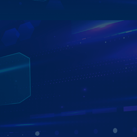
Xem chi tiết
TƯ VẤN - LẮP ĐẶT - BẢO HÀNH MIỄN PHÍ
TẠI NHÀ