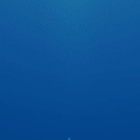
Tự tin thể hiện chất riêng cùng cầu thủ Quang Hải
Trên sân cỏ, Quang Hải tự tin với tinh thần thép cùng đôi
chân vững chãi đưa bóng vào lưới. Còn trên xế yêu thì Hải
luôn có 1 người bạn màn hình android ô tô Zestech đồng
hành để tự tin thể hiện chất riêng với giao diện cá nhân
hóa cực ấn tượng.