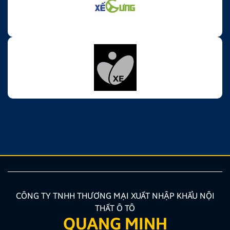
CÔNG TY TNHH THƯƠNG MẠI XUẤT NHẬP KHẨU NỘI
THẤT Ô TÔ
QUANG MINH