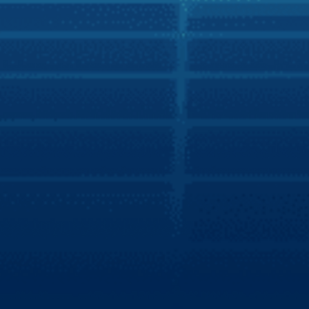
nghiệm tiện ích thông minh trên xe hơi cho người Việt
Báo Điện tử VTV
Zestech tích hợp trợ lý Kiki lên màn hình xe
hơi thông minh
Zestech tích hợp thành công trợ lý tiếng Việt Kiki trên
màn hình xe hơi thông minh, giúp chủ sở hữu xe hơi phổ
thông có thể trải nghiệm tiện ích như xe hơi cao cấp. Theo
đó, việc tích hợp này giúp mang lại cho người dùng trải
nghiệm lái xe thân thiện và an toàn từ những tính năng mà
trợ lý Kiki mang đến cho người dùng.