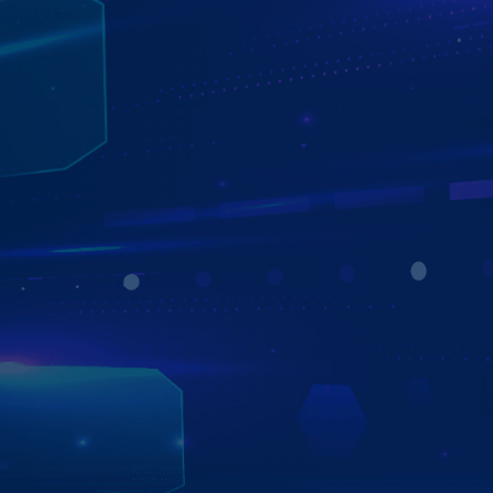
TIÊN PHONG CÔNG NGHỆ - NÂNG TẦM
TRẢI NGHIỆM
Hướng tới sự tiện lợi, thú vị trên mọi hành trình, các sản
phẩm của Zestech được ứng dụng và tích hợp những
công nghệ tiên tiến, trí tuệ nhân tạo để đem đến trải
nghiệm tuyệt vời, có công năng vượt trội và phù hợp với
thị hiếu người Việt. Mang đến cho người dùng xe trải
nghiệm không khác gì ngồi trên xế sang đắt tiền.