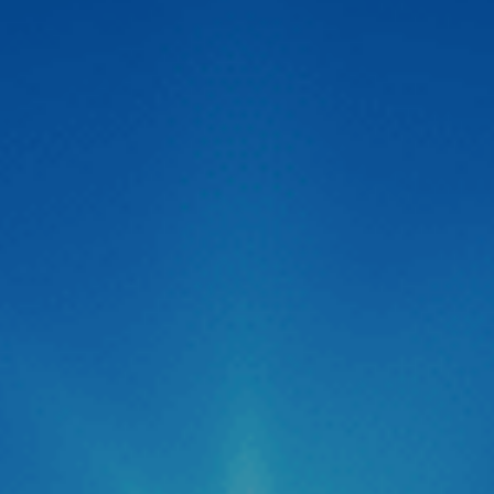
Zestech ra mắt Camera hành trình C500 ADAS
thông minh siêu nét 2026
Thị trường công nghệ ô tô vừa chính thức đón nhận một
“cú hích” cực lớn với sự xuất hiện của Camera hành trình
C500 ADAS đến từ thương hiệu Zestech. Không giấu giếm
tham vọng định vị đây là dòng “Cam hành trình ADAS
thông minh siêu nét 2026“, siêu phẩm này được kỳ […]