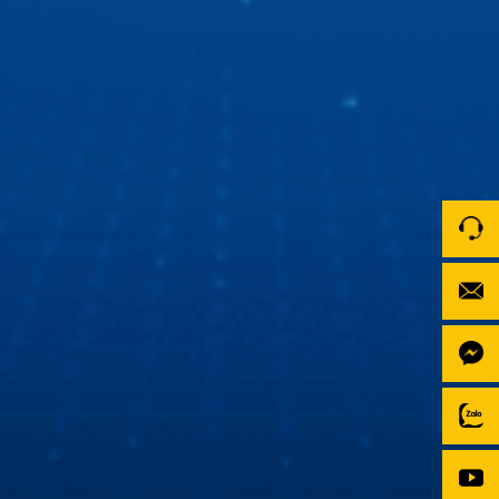
“Ngọc Hoàng” Quốc Khánh du ngoạn bằng xe ô tô
thông minh
“Ngọc Hoàng” Quốc Khánh lần đầu chia sẻ về trải nghiệm
xe ô tô thông minh thế hệ mới. Tất cả là nhờ màn hình ô tô
Zestech với giao diện mốt, công nghệ tốt, chất lượng thì
số 1!