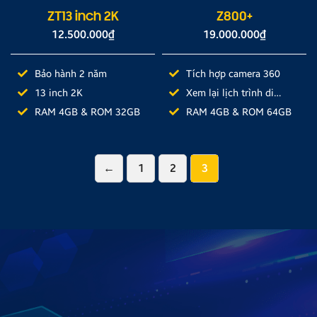
ZT13 inch 2K
Z800+
12.500.000
₫
19.000.000
₫
Bảo hành 2 năm
Tích hợp camera 360
13 inch 2K
Xem lại lịch trình di
chuyển
RAM 4GB & ROM 32GB
RAM 4GB & ROM 64GB
←
1
2
3