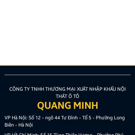
Vinh danh Thanh Bình Auto – Đại lý Zestech xuất sắc
T11/2025 – Khu vực miền Nam
Trong không khí sôi động của những tháng cuối năm
2025, Zestech Việt Nam tự hào vinh danh Thanh Bình
Auto là “Đại lý xuất sắc tháng 11/2025 – Khu vực
miền Nam”. Đây là thành quả xứng đáng cho những
nỗ lực không ngừng nghỉ trong việc nâng tầm trải
nghiệm lái xe thông […]
CÔNG TY TNHH THƯƠNG MẠI XUẤT NHẬP KHẨU NỘI
THẤT Ô TÔ
QUANG MINH
VP Hà Nội: Số 12 - ngõ 44 Tư Đình - Tổ 5 - Phường Long
Biên - Hà Nội