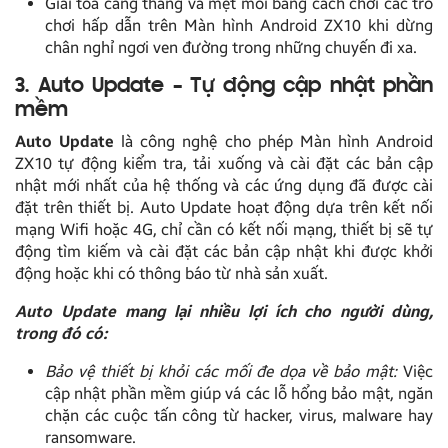
Giải tỏa căng thẳng và mệt mỏi bằng cách chơi các trò
chơi hấp dẫn trên Màn hình Android ZX10 khi dừng
chân nghỉ ngơi ven đường trong những chuyến đi xa.
3. Auto Update – Tự động cập nhật phần
mềm
Auto Update
là công nghệ cho phép Màn hình Android
ZX10 tự động kiểm tra, tải xuống và cài đặt các bản cập
nhật mới nhất của hệ thống và các ứng dụng đã được cài
đặt trên thiết bị. Auto Update hoạt động dựa trên kết nối
mạng Wifi hoặc 4G, chỉ cần có kết nối mạng, thiết bị sẽ tự
động tìm kiếm và cài đặt các bản cập nhật khi được khởi
động hoặc khi có thông báo từ nhà sản xuất.
Auto Update mang lại nhiều lợi ích cho người dùng,
trong đó có:
Bảo vệ thiết bị khỏi các mối đe dọa về bảo mật:
Việc
cập nhật phần mềm giúp vá các lỗ hổng bảo mật, ngăn
chặn các cuộc tấn công từ hacker, virus, malware hay
ransomware.