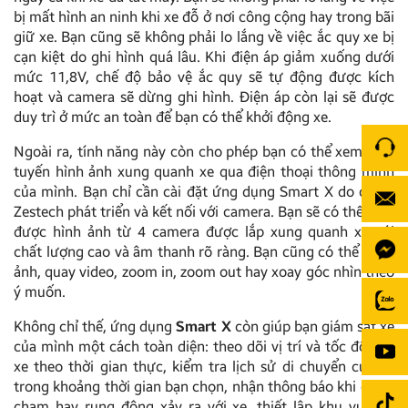
bị mất hình an ninh khi xe đỗ ở nơi công cộng hay trong bãi
giữ xe. Bạn cũng sẽ không phải lo lắng về việc ắc quy xe bị
cạn kiệt do ghi hình quá lâu. Khi điện áp giảm xuống dưới
mức 11,8V, chế độ bảo vệ ắc quy sẽ tự động được kích
hoạt và camera sẽ dừng ghi hình. Điện áp còn lại sẽ được
duy trì ở mức an toàn để bạn có thể khởi động xe.
Ngoài ra, tính năng này còn cho phép bạn có thể xem trực
tuyến hình ảnh xung quanh xe qua điện thoại thông minh
của mình. Bạn chỉ cần cài đặt ứng dụng Smart X do chính
Zestech phát triển và kết nối với camera. Bạn sẽ có thể xem
được hình ảnh từ 4 camera được lắp xung quanh xe với
chất lượng cao và âm thanh rõ ràng. Bạn cũng có thể chụp
ảnh, quay video, zoom in, zoom out hay xoay góc nhìn theo
ý muốn.
Không chỉ thế, ứng dụng
Smart X
còn giúp bạn giám sát xe
của mình một cách toàn diện: theo dõi vị trí và tốc độ của
xe theo thời gian thực, kiểm tra lịch sử di chuyển của xe
trong khoảng thời gian bạn chọn, nhận thông báo khi có va
chạm hay rung động xảy ra với xe, thiết lập khu vực an