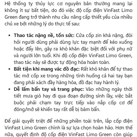
Hệ thống ty thủy lực cơ nguyên bản thường mang lại
không ít sự bất tiện, do đó việc độ cốp điện VinFast Limo
Green đang trở thành nhu cầu nâng cấp thiết yếu của nhiều
chủ xe bởi những lý do thực tế sau:
Thao tác nặng nề, tốn sức:
Cửa cốp zin khá nặng, đòi
hỏi người dùng phải dùng lực tay mạnh để kéo xuống
hoặc đẩy lên, gây ra khó khăn đặc biệt đối với phụ nữ
và người lớn tuổi. Khi độ cốp điện VinFast Limo Green,
thao tác này sẽ được tự động hóa hoàn toàn.
Bất tiện khi mang vác đồ đạc:
Rất khó khăn để tự thao
tác mở cốp xe trong những tình huống cả hai tay bạn
đang phải xách đầy hàng hóa, đồ đạc hay hành lý.
Dễ lấm bẩn tay và trang phục:
Vào những ngày thời
tiết mưa gió hay đi qua đoạn đường sình lầy, việc bắt
buộc phải chạm tay trực tiếp vào nắp cốp cơ để
đóng/mở sẽ khiến tay rất dễ bị bám bẩn.
Để giải quyết triệt để những phiền toái trên, lắp cốp điện
VinFast Limo Green chính là sự lựa chọn hoàn hảo. Hơn thế
nữa, quyết định độ cốp điện VinFast Limo Green còn giúp