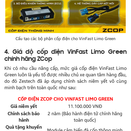
Cấu tạo các bộ phận cốp điện cho VinFast Limo Green
4. Giá độ cốp điện VinFast Limo Green
chính hãng ZCop
Khi có nhu cầu nâng cấp, mức giá cốp điện VinFast Limo
Green luôn là yếu tố được nhiều chủ xe quan tâm hàng đầu,
do đó Zestech đã áp dụng chính sách niêm yết vô cùng
minh bạch trên toàn quốc như sau:
CỐP ĐIỆN ZCOP CHO VINFAST LIMO GREEN
Giá niêm yết
11.100.000 VNĐ
Chính sách bảo
2 năm (Bảo hành điện tử chính hãng
hành
toàn quốc)
Quà tặng khuyến
Module cảm biến đá cốp thông minh