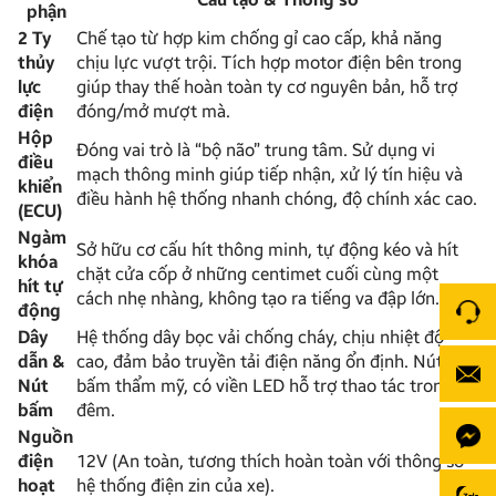
phận
2 Ty
Chế tạo từ hợp kim chống gỉ cao cấp, khả năng
thủy
chịu lực vượt trội. Tích hợp motor điện bên trong
lực
giúp thay thế hoàn toàn ty cơ nguyên bản, hỗ trợ
điện
đóng/mở mượt mà.
Hộp
Đóng vai trò là “bộ não” trung tâm. Sử dụng vi
điều
mạch thông minh giúp tiếp nhận, xử lý tín hiệu và
khiển
điều hành hệ thống nhanh chóng, độ chính xác cao.
(ECU)
Ngàm
Sở hữu cơ cấu hít thông minh, tự động kéo và hít
khóa
chặt cửa cốp ở những centimet cuối cùng một
hít tự
cách nhẹ nhàng, không tạo ra tiếng va đập lớn.
động
Dây
Hệ thống dây bọc vải chống cháy, chịu nhiệt độ
dẫn &
cao, đảm bảo truyền tải điện năng ổn định. Nút
Nút
bấm thẩm mỹ, có viền LED hỗ trợ thao tác trong
bấm
đêm.
Nguồn
điện
12V (An toàn, tương thích hoàn toàn với thông số
hoạt
hệ thống điện zin của xe).