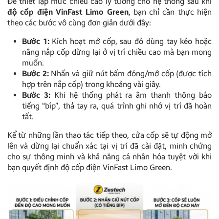
Để thiết lập mức chiều cao lý tưởng cho hệ thống sau khi
độ cốp điện VinFast Limo Green
, bạn chỉ cần thực hiện
theo các bước vô cùng đơn giản dưới đây:
Bước 1:
Kích hoạt mở cốp, sau đó dùng tay kéo hoặc
nâng nắp cốp dừng lại ở vị trí chiều cao mà bạn mong
muốn.
Bước 2:
Nhấn và giữ nút bấm đóng/mở cốp (được tích
hợp trên nắp cốp) trong khoảng vài giây.
Bước 3:
Khi hệ thống phát ra âm thanh thông báo
tiếng “bíp”, thả tay ra, quá trình ghi nhớ vị trí đã hoàn
tất.
Kể từ những lần thao tác tiếp theo, cửa cốp sẽ tự động mở
lên và dừng lại chuẩn xác tại vị trí đã cài đặt, minh chứng
cho sự thông minh và khả năng cá nhân hóa tuyệt vời khi
bạn quyết định độ cốp điện VinFast Limo Green.