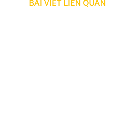
BÀI VIẾT LIÊN QUAN
Thông báo: Ngừng hỗ trợ tra cứu bảo hành đối với
sản phẩm đã hết thời hạn bảo hành
Kính gửi Quý Khách hàng và Quý Đại lý, Nhằm tối ưu
hóa công tác quản lý, lưu trữ dữ liệu và nâng cao hiệu
quả vận hành hệ thống, Công ty TNHH Thương Mại