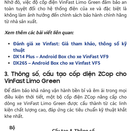
Nhờ đó, việc độ cốp điện VinFast Limo Green đảm bảo an
toàn tuyệt đối cho hệ thống điện của xe và đặc biệt là
không làm ảnh hưởng đến chính sách bảo hành chính hãng
từ nhà sản xuất.
Xem thêm các bài viết liên quan:
Đánh giá xe Vinfast: Giá tham khảo, thông số kỹ
thuật
DX14 Plus – Android Box cho xe VinFast VF9
DX265 – Android Box cho xe Vinfast VF5
3. Thông số, cấu tạo cốp điện ZCop cho
VinFast Limo Green
Để đảm bảo khả năng vận hành bền bỉ và êm ái trong mọi
điều kiện thời tiết, một bộ cốp điện ZCop nâng cấp cho
dòng xe VinFast Limo Green được cấu thành từ các linh
kiện chất lượng cao, đáp ứng các tiêu chuẩn kỹ thuật khắt
khe nhất.
Bộ
Cấu tạo & Thông số