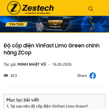
Độ cốp điện VinFast Limo Green chính
hãng ZCop
Tác giả:
MINH NHẬT VŨ
-
16.05.2026
423
Mục lục bài viết
1. Tại sao nên độ cốp điện VinFast Limo Green?