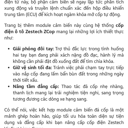
điện từ này, bộ phận cảm biến sẽ ngay lập tức phân tích
xung động và truyền lệnh chuẩn xác đến hộp điều khiển
trung tâm (ECU) để kích hoạt ngàm khóa mở cốp tự động.
Trang bị thêm module cảm biến này cùng hệ thống
cốp
điện ô tô Zestech ZCop
mang lại những lợi ích thiết thực
như:
Giải phóng đôi tay:
Trợ thủ đắc lực trong tình huống
hai tay bạn đang phải xách nặng đồ đạc, hành lý mà
không cần phải đặt đồ xuống đất để tìm chìa khóa.
Giữ vệ sinh tối đa:
Tránh việc phải chạm tay trực tiếp
vào nắp cốp đang lấm bẩn bùn đất trong những ngày
thời tiết xấu.
Nâng tầm đẳng cấp:
Thao tác đá cốp nhẹ nhàng,
thanh lịch mang lại trải nghiệm tiện nghi, sang trọng
tương đương các dòng xe hạng sang.
Có thể nói, việc kết hợp module cảm biến đá cốp là một
mảnh ghép hoàn hảo, giúp tối ưu hóa toàn diện sự tiện
dụng và đẳng cấp khi bạn nâng cấp cốp điện Zestech