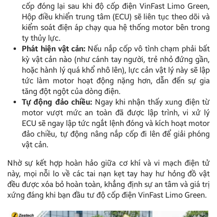
cốp đóng lại sau khi độ cốp điện VinFast Limo Green,
Hộp điều khiển trung tâm (ECU) sẽ liên tục theo dõi và
kiểm soát điện áp chạy qua hệ thống motor bên trong
ty thủy lực.
Phát hiện vật cản:
Nếu nắp cốp vô tình chạm phải bất
kỳ vật cản nào (như cánh tay người, trẻ nhỏ đứng gần,
hoặc hành lý quá khổ nhô lên), lực cản vật lý này sẽ lập
tức làm motor hoạt động nặng hơn, dẫn đến sự gia
tăng đột ngột của dòng điện.
Tự động đảo chiều:
Ngay khi nhận thấy xung điện từ
motor vượt mức an toàn đã được lập trình, vi xử lý
ECU sẽ ngay lập tức ngắt lệnh đóng và kích hoạt motor
đảo chiều, tự động nâng nắp cốp đi lên để giải phóng
vật cản.
Nhờ sự kết hợp hoàn hảo giữa cơ khí và vi mạch điện tử
này, mọi nỗi lo về các tai nạn kẹt tay hay hư hỏng đồ vật
đều được xóa bỏ hoàn toàn, khẳng định sự an tâm và giá trị
xứng đáng khi bạn đầu tư độ cốp điện VinFast Limo Green.