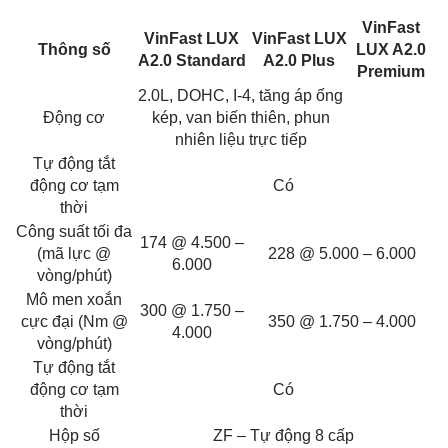
VinFast
VinFast LUX
VinFast LUX
Thông số
LUX A2.0
A2.0 Standard
A2.0 Plus
Premium
2.0L, DOHC, I-4, tăng áp ống
Động cơ
kép, van biến thiên, phun
nhiên liệu trực tiếp
Tự động tắt
động cơ tạm
Có
thời
Công suất tối đa
174 @ 4.500 –
(mã lực @
228 @ 5.000 – 6.000
6.000
vòng/phút)
Mô men xoắn
300 @ 1.750 –
cực đại (Nm @
350 @ 1.750 – 4.000
4.000
vòng/phút)
Tự động tắt
động cơ tạm
Có
thời
Hộp số
ZF – Tự động 8 cấp