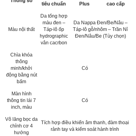
Thông số
tiêu chuẩn
Plus
cao cấp
Da tổng hợp
màu đen –
Da Nappa Đen/Be/Nâu –
Màu nội thất
Táp-lô ốp
Táp-lô gỗ/nhôm – Trần Nỉ
hydrographic
Đen/Nâu/Be (Tùy chọn)
vân cacrbon
Chìa khóa
thông
minh/khởi
Có
động bằng nút
bấm
Màn hình
thông tin lái 7
Có
inch, màu
Vô lăng bọc da
Tích hợp điều khiển âm thanh, đàm thoại
chỉnh cơ 4
rảnh tay và kiểm soát hành trình
hướng