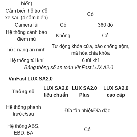
biến)
Cảm biến hỗ trợ đỗ
Có
xe sau (4 cảm biến)
Camera lùi
Có
360 độ
Hệ thống cảnh báo
Không
Có
điểm mù
Tự động khóa cửa, báo chống trộm,
hức năng an ninh
mã hóa chìa khóa
Hệ thống túi khí
6 túi khí
Bảng thông số an toàn VinFast LUX A2.0
–
VinFast LUX SA2.0
LUX SA2.0
LUX SA2.0
LUX SA2.0
Thông số
tiêu chuẩn
Plus
cao cấp
Hệ thống phanh
Đĩa tản nhiệt/Đĩa đặc
trước/sau
Hệ thống ABS,
Có
EBD, BA