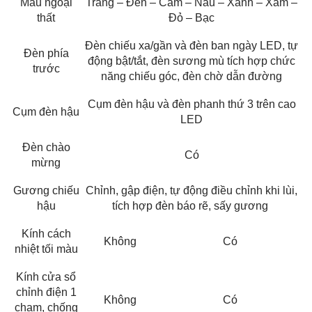
Màu ngoại
Trắng – Đen – Cam – Nâu – Xanh – Xám –
thất
Đỏ – Bạc
Đèn chiếu xa/gần và đèn ban ngày LED, tự
Đèn phía
động bật/tắt, đèn sương mù tích hợp chức
trước
năng chiếu góc, đèn chờ dẫn đường
Cụm đèn hậu và đèn phanh thứ 3 trên cao
Cụm đèn hậu
LED
Đèn chào
Có
mừng
Gương chiếu
Chỉnh, gập điện, tự động điều chỉnh khi lùi,
hậu
tích hợp đèn báo rẽ, sấy gương
Kính cách
Không
Có
nhiệt tối màu
Kính cửa sổ
chỉnh điện 1
Không
Có
chạm, chống