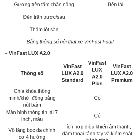
Gương trên tấm chắn nắng
Bên lái
Đèn trần trước/sau
Thảm lót sàn
Bảng thông số nội thất xe VinFast Fadil
– VinFast LUX A2.0
VinFast
VinFast
VinFast
LUX
Thông số
LUX A2.0
LUX A2.0
A2.0
Standard
Premium
Plus
Chìa khóa thông
minh/khởi động bằng
Có
nút bấm
Màn hình thông tin lái 7
Có
inch, màu
Tích hợp điều khiển âm thanh,
Vô lăng bọc da chỉnh
đàm thoại rảnh tay và kiểm soát
cơ 4 hướng