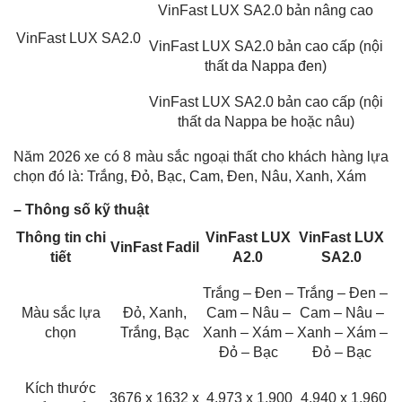
VinFast LUX SA2.0 bản nâng cao
VinFast LUX SA2.0
VinFast LUX SA2.0 bản cao cấp (nội
thất da Nappa đen)
VinFast LUX SA2.0 bản cao cấp (nội
thất da Nappa be hoặc nâu)
Năm 2026 xe có 8 màu sắc ngoại thất cho khách hàng lựa
chọn đó là: Trắng, Đỏ, Bạc, Cam, Đen, Nâu, Xanh, Xám
– Thông số kỹ thuật
Thông tin chi
VinFast LUX
VinFast LUX
VinFast Fadil
tiết
A2.0
SA2.0
Trắng – Đen –
Trắng – Đen –
Màu sắc lựa
Đỏ, Xanh,
Cam – Nâu –
Cam – Nâu –
chọn
Trắng, Bạc
Xanh – Xám –
Xanh – Xám –
Đỏ – Bạc
Đỏ – Bạc
Kích thước
3676 x 1632 x
4.973 x 1.900
4.940 x 1.960