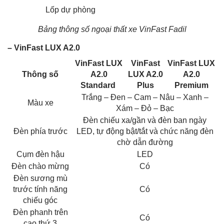
Lốp dự phòng
Bảng thông số ngoại thất xe VinFast Fadil
– VinFast LUX A2.0
VinFast LUX
VinFast
VinFast LUX
Thông số
A2.0
LUX A2.0
A2.0
Standard
Plus
Premium
Trắng – Đen – Cam – Nâu – Xanh –
Màu xe
Xám – Đỏ – Bạc
Đèn chiếu xa/gần và đèn ban ngày
Đèn phía trước
LED, tự động bật/tắt và chức năng đèn
chờ dẫn đường
Cụm đèn hậu
LED
Đèn chào mừng
Có
Đèn sương mù
trước tính năng
Có
chiếu góc
Đèn phanh trên
Có
cao thứ 3