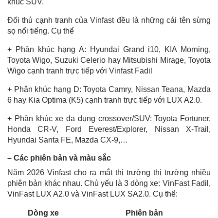
khúc SUV.
Đối thủ cạnh tranh của Vinfast đều là những cái tên sừng
sọ nổi tiếng. Cụ thể
+ Phân khúc hạng A: Hyundai Grand i10, KIA Morning,
Toyota Wigo, Suzuki Celerio hay Mitsubishi Mirage, Toyota
Wigo cạnh tranh trực tiếp với Vinfast Fadil
+ Phân khúc hạng D: Toyota Camry, Nissan Teana, Mazda
6 hay Kia Optima (K5) cạnh tranh trực tiếp với LUX A2.0.
+ Phân khúc xe đa dụng crossover/SUV: Toyota Fortuner,
Honda CR-V, Ford Everest/Explorer, Nissan X-Trail,
Hyundai Santa FE, Mazda CX-9,…
– Các phiên bản và màu sắc
Năm 2026 Vinfast cho ra mắt thị trường thị trường nhiều
phiên bản khác nhau. Chủ yếu là 3 dòng xe: VinFast Fadil,
VinFast LUX A2.0 và VinFast LUX SA2.0. Cụ thể:
Dòng xe
Phiên bản