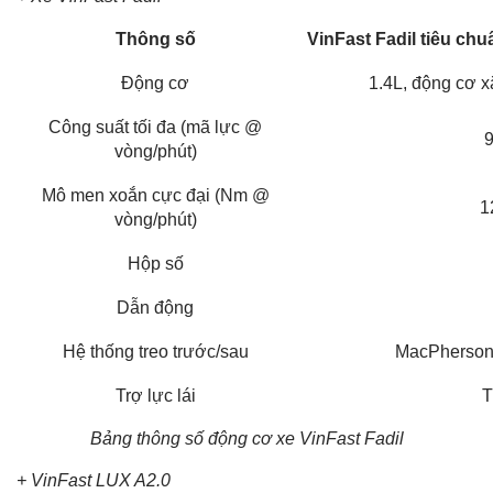
Thông số
VinFast Fadil tiêu chu
Động cơ
1.4L, động cơ x
Công suất tối đa (mã lực @
vòng/phút)
Mô men xoắn cực đại (Nm @
1
vòng/phút)
Hộp số
Dẫn động
Hệ thống treo trước/sau
MacPherson
Trợ lực lái
T
Bảng thông số động cơ xe VinFast Fadil
+ VinFast LUX A2.0