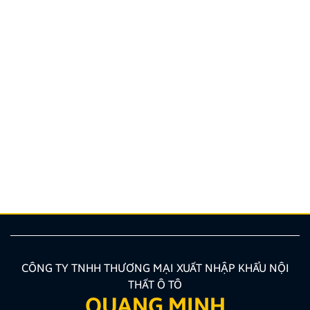
Hướng dẫn lắp màn hình liền camera 360. Những lưu
ý cần biết
Nâng cấp tính năng an toàn và tiện ích giải trí bằng
giải pháp lắp màn hình liền camera 360 đang là xu
hướng được nhiều chủ xe ưu tiên lựa chọn. Tuy
nhiên, để thiết bị phát huy tối đa hiệu quả, hiển thị
sắc nét và tuyệt đối không ảnh hưởng đến hệ […]
CÔNG TY TNHH THƯƠNG MẠI XUẤT NHẬP KHẨU NỘI
THẤT Ô TÔ
QUANG MINH