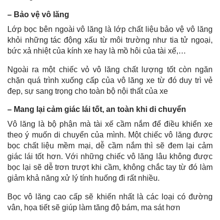
– Bảo vệ vô lăng
Lớp bọc bên ngoài vô lăng là lớp chất liệu bảo vệ vô lăng
khỏi những tác động xấu từ môi trường như tia tử ngoại,
bức xả nhiệt của kính xe hay là mồ hôi của tài xế,…
Ngoài ra một chiếc vỏ vô lăng chất lượng tốt còn ngăn
chặn quá trình xuống cấp của vô lăng xe từ đó duy trì vẻ
đẹp, sự sang trọng cho toàn bộ nội thất của xe
– Mang lại cảm giác lái tốt, an toàn khi di chuyển
Vô lăng là bộ phận mà tài xế cầm nắm để điều khiển xe
theo ý muốn di chuyển của mình. Một chiếc vô lăng được
bọc chất liệu mềm mại, dễ cầm nắm thì sẽ đem lại cảm
giác lái tốt hơn. Với những chiếc vô lăng lâu không được
bọc lại sẽ dễ trơn trượt khi cầm, không chắc tay từ đó làm
giảm khả năng xử lý tính huống đi rất nhiều.
Bọc vô lăng cao cấp sẽ khiến nhất là các loại có đường
vân, họa tiết sẽ giúp làm tăng độ bám, ma sát hơn