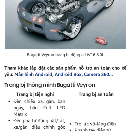
Bugatti Veyron trang bị động cơ W16 8.0L
Tham khảo lắp đặt các sản phẩm hỗ trợ an toàn cho xế
yêu:
Màn hình Android
,
Android Box
,
Camera 360
…
Trang bị thông minh Bugatti Veyron
Trang bị tiện nghi
Trang bị an toàn
Đèn chiếu xa, gần, ban
ngày, hậu Full LED
Matrix
Đèn pha tự động bật/tắt,
Trợ lực vô-lăng điện
xa/gần, điều chỉnh góc
Phanh tay điện tử