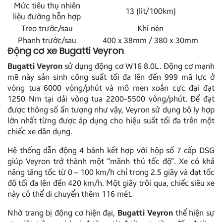
Mức tiêu thụ nhiên
13 (lít/100km)
liệu đường hỗn hợp
Treo trước/sau
Khí nén
Phanh trước/sau
400 x 38mm / 380 x 30mm
Động cơ xe Bugatti Veyron
Bugatti Veyron
sử dụng động cơ W16 8.0L. Động cơ mạnh
mẽ này sản sinh công suất tối đa lên đến 999 mã lực ở
vòng tua 6000 vòng/phút và mô men xoắn cực đại đạt
1250 Nm tại dải vòng tua 2200-5500 vòng/phút. Để đạt
được thông số ấn tượng như vậy, Veyron sử dụng bộ ly hợp
lớn nhất từng được áp dụng cho hiệu suất tối đa trên một
chiếc xe dân dụng.
Hệ thống dẫn động 4 bánh kết hợp với hộp số 7 cấp DSG
giúp Veyron trở thành một “mãnh thú tốc độ”. Xe có khả
năng tăng tốc từ 0 – 100 km/h chỉ trong 2.5 giây và đạt tốc
độ tối đa lên đến 420 km/h. Một giây trôi qua, chiếc siêu xe
này có thể di chuyển thêm 116 mét.
Nhờ trang bị động cơ hiện đại,
Bugatti Veyron
thể hiện sự