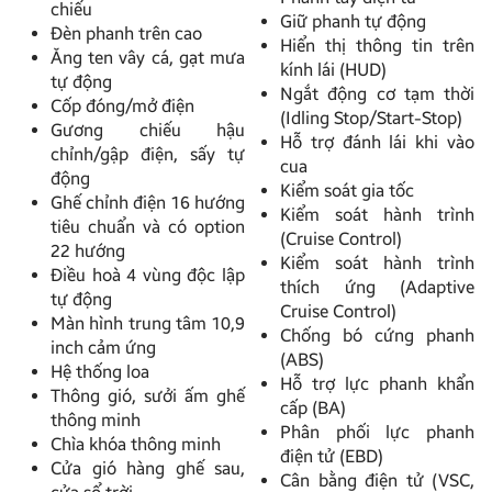
chiếu
Giữ phanh tự động
Đèn phanh trên cao
Hiển thị thông tin trên
Ăng ten vây cá, gạt mưa
kính lái (HUD)
tự động
Ngắt động cơ tạm thời
Cốp đóng/mở điện
(Idling Stop/Start-Stop)
Gương chiếu hậu
Hỗ trợ đánh lái khi vào
chỉnh/gập điện, sấy tự
cua
động
Kiểm soát gia tốc
Ghế chỉnh điện 16 hướng
Kiểm soát hành trình
tiêu chuẩn và có option
(Cruise Control)
22 hướng
Kiểm soát hành trình
Điều hoà 4 vùng độc lập
thích ứng (Adaptive
tự động
Cruise Control)
Màn hình trung tâm 10,9
Chống bó cứng phanh
inch cảm ứng
(ABS)
Hệ thống loa
Hỗ trợ lực phanh khẩn
Thông gió, sưởi ấm ghế
cấp (BA)
thông minh
Phân phối lực phanh
Chìa khóa thông minh
điện tử (EBD)
Cửa gió hàng ghế sau,
Cân bằng điện tử (VSC,