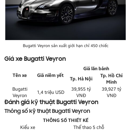
Bugatti Veyron sản xuất giới hạn chỉ 450 chiếc
Giá xe Bugatti Veyron
Giá lăn bánh
Tên xe
Giá niêm yết
Tp. Hồ Chí
Tp. Hà Nội
Minh
Bugatti
39,955 tỷ
39,927 tỷ
1,4 triệu USD
Veyron
VNĐ
VNĐ
Đánh giá kỹ thuật Bugatti Veyron
Thông số kỹ thuật Bugatti Veyron
THÔNG SỐ THIẾT KẾ
Kiểu xe
Thể thao 5 chỗ