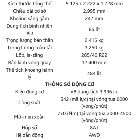
Kích thước tổng thể
5.125 x 2.222 x 1.728 mm
Chiều dài cơ sở
2.995 mm
Khoảng sáng gầm
247 mm
Dung tích bình nhiên
85 lít
liệu
Trọng lượng bản thân
2.415 kg
Trọng lượng toàn tải
3.250 kg
Lốp, la-zăng
285/40 R22
Bán kính vòng quay
12.400 mm
Thể tích khoang hành
484 lít
lý
THÔNG SỐ ĐỘNG CƠ
Kiểu động cơ
V8 dung tích 3.996 cc
542 (mã lực) tại vòng tua 6000
Công suất
(vòng/phút)
770 (Nm) tại vòng tua 2000-4500
Mô-men xoắn
(vòng/phút)
Hộp số
8AT
Hệ dẫn động
AWD