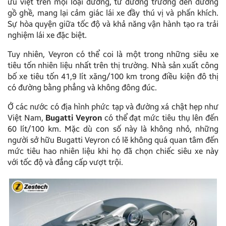
ưu việt trên mọi loại đường, từ đường trường đến đường
gồ ghề, mang lại cảm giác lái xe đầy thú vị và phấn khích.
Sự hòa quyện giữa tốc độ và khả năng vận hành tạo ra trải
nghiệm lái xe đặc biệt.
Tuy nhiên, Veyron có thể coi là một trong những siêu xe
tiêu tốn nhiên liệu nhất trên thị trường. Nhà sản xuất công
bố xe tiêu tốn 41,9 lít xăng/100 km trong điều kiện đô thị
có đường bằng phẳng và không đông đúc.
Ở các nước có địa hình phức tạp và đường xá chật hẹp như
Việt Nam,
Bugatti Veyron
có thể đạt mức tiêu thụ lên đến
60 lít/100 km. Mặc dù con số này là không nhỏ, những
người sở hữu Bugatti Veyron có lẽ không quá quan tâm đến
mức tiêu hao nhiên liệu khi họ đã chọn chiếc siêu xe này
với tốc độ và đẳng cấp vượt trội.