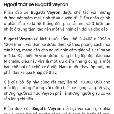
Ngoại thất xe Bugatti Veyron
Phần đầu xe
Bugatti Veyron
được chế tác với những
đường nét mềm mại, tinh tế và quyến rũ. Điểm nhấn chính
ở phần đầu xe là hệ thống đèn pha sắc nét và 3 lưới tản
nhiệt ở trung tâm, tạo nên một vẻ nhìn cân đối và độc đáo.
Bugatti Veyron
có kích thước tổng thể là 4462 x 1998 x
1204 (mm), với thân xe được thiết kế theo phong cách mới
của hãng, mang đến cho người nhìn cảm giác về sự tỉ mỉ và
mới lạ. Đặc biệt, Veyron được trang bị bộ lốp độc đáo của
Michelin, điều này vừa là một ưu điểm nhưng cũng là một
hạn chế bởi nếu chủ xe ở Việt Nam muốn thay lốp mới, họ
phải đưa xe qua Pháp để thay.
Giá của bộ lốp này cũng rất cao, lên tới 70.000 USD cho
mỗi lốp, tương đương với một chiếc xe hạng sang. Vì vậy,
những người sở hữu Veyron phải là những người giàu có và
sẵn lòng chi tiêu.
Phần đuôi của
Bugatti Veyron
nổi bật với cánh gió phía