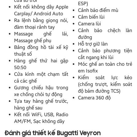
cửa sổ trời
ESP)
Kết nối không dây Apple
Cảnh báo điểm mù
Carplay/ Android Auto
Cảm biến lùi
Ra lệnh bằng giọng nói,
Camera lùi
đàm thoại rảnh tay
Cảnh báo chệch làn
Massage ghế lái,
đường
Massage ghế phụ
Hỗ trợ giữ làn
Bảng đồng hồ tài xế kỹ
Cảnh báo phương tiện
thuật số
cắt ngang khi lùi
Hàng ghế thứ hai gập
Móc ghế an toàn cho trẻ
50:50
em Isofix
Cửa kính một chạm tất
Kiểm soát lực kéo
cả các ghế
(chống trượt, kiểm soát
Gương chiếu hậu trong
độ bám đường TCS)
xe chống chói tự động
Camera 360 độ
Tựa tay hàng ghế trước,
hàng ghế sau
Kết nối WiFi, USB, Radio
AM/FM, Sạc không dây
Đánh giá thiết kế Bugatti Veyron