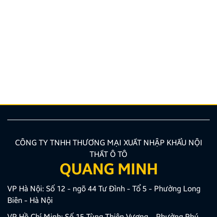
Hướng dẫn lắp màn hình liền camera 360. Những lưu
ý cần biết
Nâng cấp tính năng an toàn và tiện ích giải trí bằng
giải pháp lắp màn hình liền camera 360 đang là xu
hướng được nhiều chủ xe ưu tiên lựa chọn. Tuy
nhiên, để thiết bị phát huy tối đa hiệu quả, hiển thị
sắc nét và tuyệt đối không ảnh hưởng đến hệ […]
CÔNG TY TNHH THƯƠNG MẠI XUẤT NHẬP KHẨU NỘI
THẤT Ô TÔ
QUANG MINH
VP Hà Nội: Số 12 - ngõ 44 Tư Đình - Tổ 5 - Phường Long
Biên - Hà Nội
VP Hồ Chí Minh: Số 15 Tùng Thiện Vương – Phường Phú