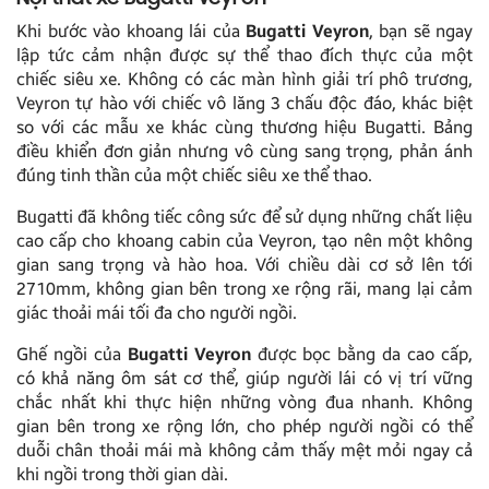
Khi bước vào khoang lái của
Bugatti Veyron
, bạn sẽ ngay
lập tức cảm nhận được sự thể thao đích thực của một
chiếc siêu xe. Không có các màn hình giải trí phô trương,
Veyron tự hào với chiếc vô lăng 3 chấu độc đáo, khác biệt
so với các mẫu xe khác cùng thương hiệu Bugatti. Bảng
điều khiển đơn giản nhưng vô cùng sang trọng, phản ánh
đúng tinh thần của một chiếc siêu xe thể thao.
Bugatti đã không tiếc công sức để sử dụng những chất liệu
cao cấp cho khoang cabin của Veyron, tạo nên một không
gian sang trọng và hào hoa. Với chiều dài cơ sở lên tới
2710mm, không gian bên trong xe rộng rãi, mang lại cảm
giác thoải mái tối đa cho người ngồi.
Ghế ngồi của
Bugatti Veyron
được bọc bằng da cao cấp,
có khả năng ôm sát cơ thể, giúp người lái có vị trí vững
chắc nhất khi thực hiện những vòng đua nhanh. Không
gian bên trong xe rộng lớn, cho phép người ngồi có thể
duỗi chân thoải mái mà không cảm thấy mệt mỏi ngay cả
khi ngồi trong thời gian dài.