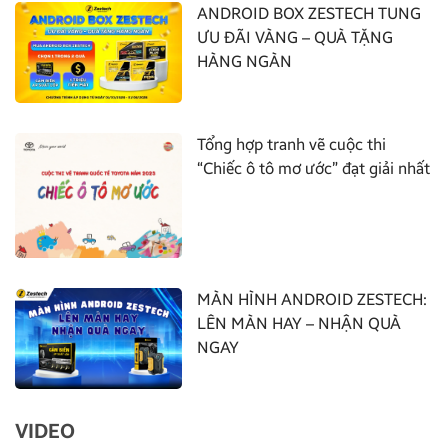
ANDROID BOX ZESTECH TUNG
ƯU ĐÃI VÀNG – QUÀ TẶNG
HÀNG NGÀN
Tổng hợp tranh vẽ cuộc thi
“Chiếc ô tô mơ ước” đạt giải nhất
MÀN HÌNH ANDROID ZESTECH:
LÊN MÀN HAY – NHẬN QUÀ
NGAY
VIDEO