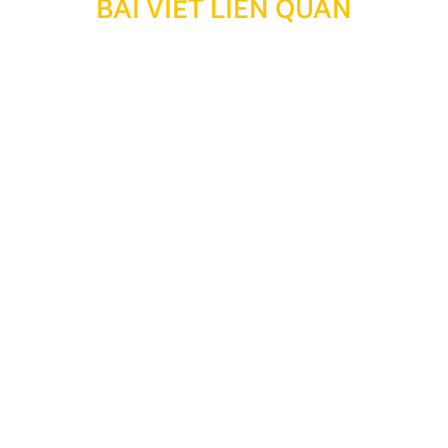
BÀI VIẾT LIÊN QUAN
Thông báo: Ngừng hỗ trợ tra cứu bảo hành đối với
sản phẩm đã hết thời hạn bảo hành
Kính gửi Quý Khách hàng và Quý Đại lý, Nhằm tối ưu
hóa công tác quản lý, lưu trữ dữ liệu và nâng cao hiệu
quả vận hành hệ thống, Công ty TNHH Thương Mại