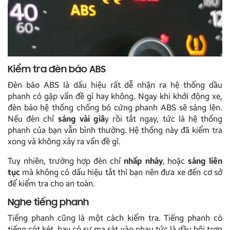
Kiểm tra đèn báo ABS
Đèn báo ABS là dấu hiệu rất dễ nhận ra hệ thống dầu
phanh có gặp vấn đề gì hay không. Ngay khi khởi động xe,
đèn báo hệ thống chống bó cứng phanh ABS sẽ sáng lên.
Nếu đèn chỉ
sáng vài giâ
y rồi tắt ngay, tức là hệ thống
phanh của bạn vẫn bình thường. Hệ thống này đã kiểm tra
xong và không xảy ra vấn đề gì.
Tuy nhiên, trường hợp đèn chỉ
nhấp nháy
, hoặc
sáng liên
tục
mà không có dấu hiệu tắt thì bạn nên đưa xe đến cơ sở
để kiểm tra cho an toàn.
Nghe tiếng phanh
Tiếng phanh cũng là một cách kiểm tra. Tiếng phanh có
tiếng cót két, hay có sự ma sát vào nhau tức là dầu bôi trơn