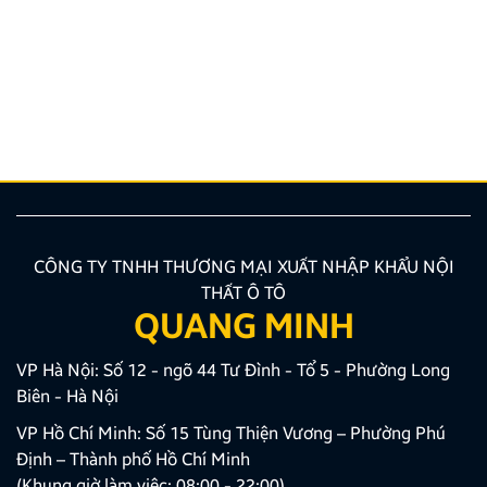
ý cần biết
Nâng cấp tính năng an toàn và tiện ích giải trí bằng
giải pháp lắp màn hình liền camera 360 đang là xu
hướng được nhiều chủ xe ưu tiên lựa chọn. Tuy
nhiên, để thiết bị phát huy tối đa hiệu quả, hiển thị
sắc nét và tuyệt đối không ảnh hưởng đến hệ […]
CÔNG TY TNHH THƯƠNG MẠI XUẤT NHẬP KHẨU NỘI
THẤT Ô TÔ
QUANG MINH
VP Hà Nội: Số 12 - ngõ 44 Tư Đình - Tổ 5 - Phường Long
Biên - Hà Nội
VP Hồ Chí Minh: Số 15 Tùng Thiện Vương – Phường Phú
Định – Thành phố Hồ Chí Minh
(Khung giờ làm việc: 08:00 - 22:00)