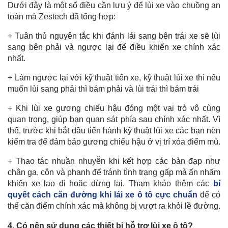
Dưới đây là một số điều cần lưu ý để lùi xe vào chuồng an
toàn mà Zestech đã tổng hợp:
+ Tuân thủ nguyên tắc khi đánh lái sang bên trái xe sẽ lùi
sang bên phải và ngược lại để điều khiển xe chính xác
nhất.
+ Làm ngược lại với kỹ thuật tiến xe, kỹ thuật lùi xe thì nếu
muốn lùi sang phải thì bám phải và lùi trái thì bám trái
+ Khi lùi xe gương chiếu hậu đóng một vai trò vô cùng
quan trọng, giúp bạn quan sát phía sau chính xác nhất. Vì
thế, trước khi bắt đầu tiến hành kỹ thuật lùi xe các bạn nên
kiểm tra để đảm bảo gương chiếu hậu ở vị trí xóa điểm mù.
+ Thao tác nhuần nhuyễn khi kết hợp các bàn đạp như
chân ga, côn và phanh để tránh tình trạng gấp mà ấn nhấm
khiến xe lao đi hoặc dừng lại. Tham khảo thêm các
bí
quyết cách căn đường khi lái xe ô tô cực chuẩn
để có
thể căn điểm chính xác mà không bị vượt ra khỏi lề đường.
4. Có nên sử dụng các thiết bị hỗ trợ lùi xe ô tô?