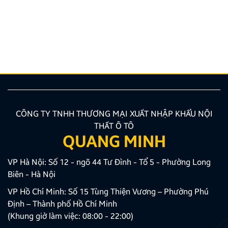
Nâng cấp tính năng an toàn và tiện ích giải trí bằng
giải pháp lắp màn hình liền camera 360 đang là xu
hướng được nhiều chủ xe ưu tiên lựa chọn. Tuy
nhiên, để thiết bị phát huy tối đa hiệu quả, hiển thị
sắc nét và tuyệt đối không ảnh hưởng đến hệ […]
CÔNG TY TNHH THƯƠNG MẠI XUẤT NHẬP KHẨU NỘI
THẤT Ô TÔ
QUANG MINH
VP Hà Nội: Số 12 - ngõ 44 Tư Đình - Tổ 5 - Phường Long
Biên - Hà Nội
VP Hồ Chí Minh: Số 15 Tùng Thiện Vương – Phường Phú
Định – Thành phố Hồ Chí Minh
(Khung giờ làm việc: 08:00 - 22:00)