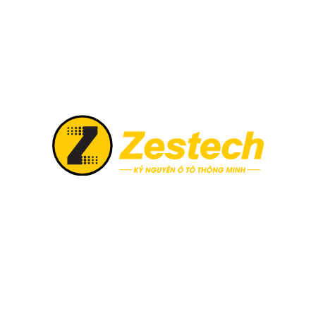
ài đặt và trải nghiệm siêu trí tuệ nhân tạo dạng chat GPT trên
ệ qua Hotline của Zestech: 1900 988 910.
2.3/5 - (3 bình 
BÀI VIẾT LIÊN QUAN