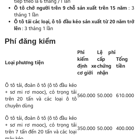
tiếp theo là 6 tháng /1 lần
Ô tô chở người trên 9 chỗ sản xuất trên 15 năm
: 3
tháng 1 lần
Ô tô tải các loại, ô tô đầu kéo sản xuất từ 20 năm trở
lên
: 3 tháng 1 lần
Phí đăng kiểm
Phí
Lệ phí
kiểm
cấp
Tổng
Loại phương tiện
định xe
chứng
tiền
cơ giới
nhận
Ô tô tải, đoàn ô tô (ô tô đầu kéo
+ sơ mi rơ mooc), có trọng tải
560.000
50.000
610.000
trên 20 tấn và các loại ô tô
chuyên dùng
Ô tô tải, đoàn ô tô (ô tô đầu kéo
+ sơ mi rơ mooc), có trọng tải
350.000
50.000
400.000
trên 7 tấn đến 20 tấn và các loại
máy kéo