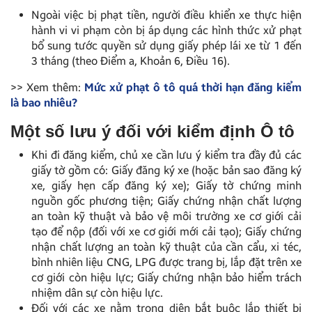
Ngoài việc bị phạt tiền, người điều khiển xe thực hiện
hành vi vi phạm còn bị áp dụng các hình thức xử phạt
bổ sung tước quyền sử dụng giấy phép lái xe từ 1 đến
3 tháng (theo Điểm a, Khoản 6, Điều 16).
>> Xem thêm:
Mức xử phạt ô tô quá thời hạn đăng kiểm
là bao nhiêu?
Một số lưu ý đối với kiểm định Ô tô
Khi đi đăng kiểm, chủ xe cần lưu ý kiểm tra đầy đủ các
giấy tờ gồm có: Giấy đăng ký xe (hoặc bản sao đăng ký
xe, giấy hẹn cấp đăng ký xe); Giấy tờ chứng minh
nguồn gốc phương tiện; Giấy chứng nhận chất lượng
an toàn kỹ thuật và bảo vệ môi trường xe cơ giới cải
tạo để nộp (đối với xe cơ giới mới cải tạo); Giấy chứng
nhận chất lượng an toàn kỹ thuật của cần cẩu, xi téc,
bình nhiên liệu CNG, LPG được trang bị, lắp đặt trên xe
cơ giới còn hiệu lực; Giấy chứng nhận bảo hiểm trách
nhiệm dân sự còn hiệu lực.
Đối với các xe nằm trong diện bắt buộc lắp thiết bị