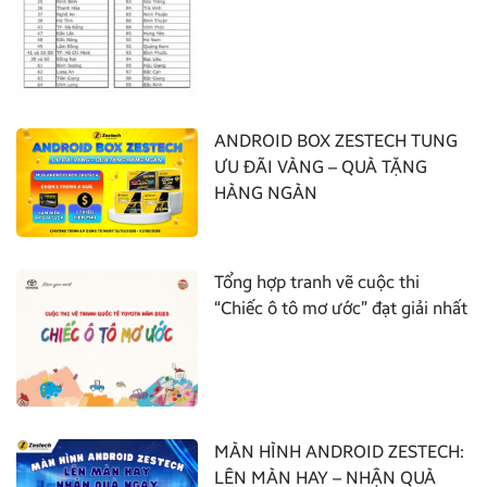
ANDROID BOX ZESTECH TUNG
ƯU ĐÃI VÀNG – QUÀ TẶNG
HÀNG NGÀN
Tổng hợp tranh vẽ cuộc thi
“Chiếc ô tô mơ ước” đạt giải nhất
MÀN HÌNH ANDROID ZESTECH:
LÊN MÀN HAY – NHẬN QUÀ