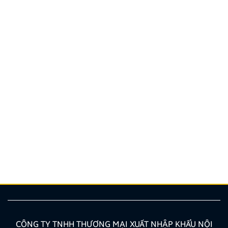
Quy định và quy trình thi bằng lái xe ô tô mới nhất
2026
Bạn đang có nhu cầu học sát hạch nhưng chưa nắm
rõ các quy định đào tạo mới nhất hiện nay? Việc
trang bị chuẩn xác các kiến thức về quy trình, hồ sơ
là bước vô cùng quan trọng giúp bạn tối ưu thời gian
và công sức. Bài viết dưới đây của Zestech […]
CÔNG TY TNHH THƯƠNG MẠI XUẤT NHẬP KHẨU NỘI