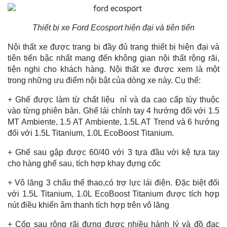
Thiết bị xe Ford Ecosport hiện đại và tiên tiến
Nội thất xe được trang bị đầy đủ trang thiết bị hiện đại và
tiên tiến bậc nhất mang đến không gian nội thất rộng rãi,
tiện nghi cho khách hàng. Nội thất xe được xem là một
trong những ưu điểm nội bật của dòng xe này. Cụ thể:
+ Ghế được làm từ chất liệu nỉ và da cao cấp tùy thuộc
vào từng phiên bản. Ghế lái chỉnh tay 4 hướng đối với 1.5
MT Ambiente, 1.5 AT Ambiente, 1.5L AT Trend và 6 hướng
đối với 1.5L Titanium, 1.0L EcoBoost Titanium.
+ Ghế sau gập được 60/40 với 3 tựa đầu với kệ tựa tay
cho hàng ghế sau, tích hợp khay đựng cốc
+ Vô lăng 3 chấu thể thao,có trợ lực lái điện. Đặc biệt đối
với 1.5L Titanium, 1.0L EcoBoost Titanium được tích hợp
nút điều khiển âm thanh tích hợp trên vô lăng
+ Cốp sau rộng rãi đựng được nhiều hành lý và đồ đạc