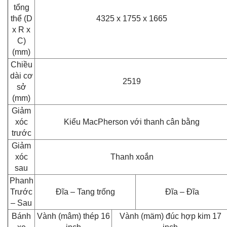
tổng
thể (D
4325 x 1755 x 1665
x R x
C)
(mm)
Chiều
dài cơ
2519
sở
(mm)
Giảm
xóc
Kiểu MacPherson với thanh cân bằng
trước
Giảm
xóc
Thanh xoắn
sau
Phanh
Trước
Đĩa – Tang trống
Đĩa – Đĩa
– Sau
Bánh
Vành (mâm) thép 16
Vành (mäm) đúc hợp kim 17