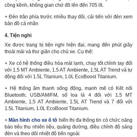
cồng kềnh, không gian chứ đồ lên đến 705 lít.
+ Đèn trần phía trước nhiều thay đổi, cải tiến với đèn xem
bản đồ cá nhân
4. Tiện nghi
Xe được trang bị tiện nghi hiện đại, mang đến phút giây
thoải mái và thư giãn cho chủ xe. Cụ thể:
+ Xe có hệ thống điều hòa mát lạnh, chạy tốt chỉnh tay đối
với 1.5 MT Ambiente, 1.5 AT Ambiente, 1.5L AT Trend và tự
động đối với 1.5L Titanium, 1.0L EcoBoost Titanium.
+ Hệ thống âm thanh sống động, mạnh mẽ có Kết nối
Bluetooth, USB/AM/FM, số loa là 4 đối với 1.5 MT
Ambiente, 1.5 AT Ambiente, 1.5L AT Trend và 7 đối với
1.5L Titanium, 1.0L EcoBoost Titanium.
+
Màn hình cho xe ô tô
hiển thị đa thông tin có chức năng
báo tiêu thụ nhiên liệu, quãng đường, điều chỉnh độ sáng
đèn và theo dõi nhiệt độ bên ngoài