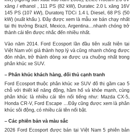
xăng / ethanol , 111 PS (82 kW), Duratec 2.0 L xăng 16V
145 PS (107 kW), Duratorq TDCi 1.4 L Diesel, 68 PS (50
kW) (xuất khẩu ). Đây được xem là mẫu xe bán chạy nhất
tại thị trường Brazil, Mexico, Argentina…nhanh chóng trở
thành cái tên được nhắc đến nhiều nhất.
Vào năm 2014. Ford Ecosport lần đầu tiên xuất hiện tại
Việt Nam với giá thành hợp lý và cũng nhanh chóng được
đón nhận, trở thành dòng xe được ưa chuộng nhất trong
phân khúc xe SUV.
– Phân khúc khách hàng, đối thủ cạnh tranh
Ford Ecosport thuộc phân khúc xe SUV đô thị gầm cao 5
chỗ với thiết kế năng động, hầm hố và khỏe mạnh, cùng
phân khúc là nhiều cái tên nổi tiếng như: Mazda CX-5,
Honda CR-V, Ford Escape …Đây cũng được xem là phân
khúc sôi động, có nhiều cái tên nổi bật.
– Các phiên bản và màu sắc
2026 Ford Ecosport được bán tại Việt Nam 5 phiên bản