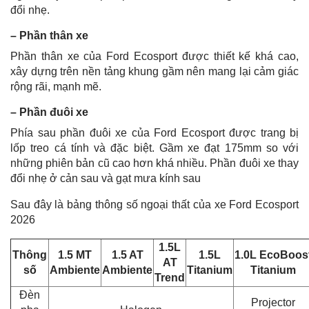
đổi nhẹ.
– Phần thân xe
Phần thân xe của Ford Ecosport được thiết kế khá cao,
xây dựng trên nền tảng khung gầm nên mang lại cảm giác
rộng rãi, mạnh mẽ.
– Phần đuôi xe
Phía sau phần đuôi xe của Ford Ecosport được trang bị
lốp treo cá tính và đặc biệt. Gầm xe đạt 175mm so với
những phiên bản cũ cao hơn khá nhiều. Phần đuôi xe thay
đổi nhẹ ở cản sau và gạt mưa kính sau
Sau đây là bảng thông số ngoại thất của xe Ford Ecosport
2026
1.5L
Thông
1.5 MT
1.5 AT
1.5L
1.0L EcoBoos
AT
số
Ambiente
Ambiente
Titanium
Titanium
Trend
Đèn
Projector