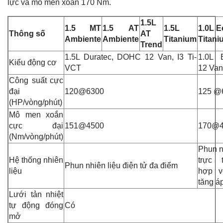
lực và mô men xoắn 170 Nm.
1.5L
1.5 MT
1.5 AT
1.5L
1.0L 
Thông số
AT
Ambiente
Ambiente
Titanium
Titani
Trend
1.5L Duratec, DOHC 12 Van, I3 Ti-
1.0L 
Kiểu động cơ
VCT
12 Van
Công suất cực
đại
120@6300
125 @
(HP/vòng/phút)
Mô men xoắn
cực đại
151@4500
170@4
(Nm/vòng/phút)
Phun n
Hệ thống nhiên
trực 
Phun nhiên liệu điện tử đa điểm
liệu
hợp v
tăng á
Lưới tản nhiệt
tự động đóng
Có
mở