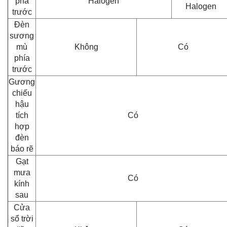
pha
Halogen
Halogen
trước
Đèn
sương
mù
Không
Có
phía
trước
Gương
chiếu
hậu
tích
Có
hợp
đèn
báo rẽ
Gạt
mưa
Có
kính
sau
Cửa
sổ trời