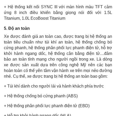
+ Hệ thống kết nối SYNC Ill với màn hình màu TFT cảm
ứng 8 inch điều khiển bằng giọng nói đối với 1.5L
Titanium, 1.0L EcoBoost Titanium
5. Độ an toàn
Xe được đánh giá an toàn cao, được trang bị hệ thống an
toàn tiêu chuẩn như túi khí an toàn, hệ thống chống bó
cứng phanh, hệ thống phân phối lực phanh điện tử, hỗ trợ
khởi hành ngang dốc, hệ thống cân bằng điện tử…đảm
bảo an toàn tính mạng cho người ngồi trong xe. Là dòng
xe được sản xuất dựa trên công nghệ Mỹ nên các bạn
hoàn toàn có thể yên tâm vận hành xe trên mọi nẻo đường
nhé. Cụ thể, xe được trang bị hệ thống an toàn bao gồm:
+ Túi khí dành cho người lái và hành khách phía trước
+ Hệ thống chống bó cứng phanh (ABS)
+ Hệ thống phân phối lực phanh điện tử (EBD)
+ Hỗ trợ khởi hành ngang dốc (HLA)