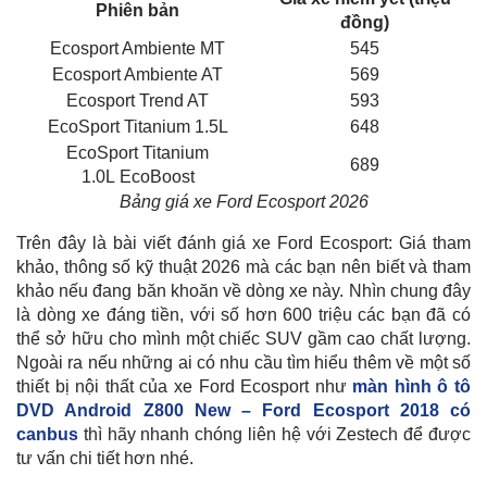
Phiên bản
đồng)
Ecosport Ambiente MT
545
Ecosport Ambiente AT
569
Ecosport Trend AT
593
EcoSport Titanium 1.5L
648
EcoSport Titanium
689
1.0L EcoBoost
Bảng giá xe Ford Ecosport 2026
Trên đây là bài viết đánh giá xe Ford Ecosport: Giá tham
khảo, thông số kỹ thuật 2026 mà các bạn nên biết và tham
khảo nếu đang băn khoăn về dòng xe này. Nhìn chung đây
là dòng xe đáng tiền, với số hơn 600 triệu các bạn đã có
thể sở hữu cho mình một chiếc SUV gầm cao chất lượng.
Ngoài ra nếu những ai có nhu cầu tìm hiểu thêm về một số
thiết bị nội thất của xe Ford Ecosport như
màn hình ô tô
DVD Android Z800 New – Ford Ecosport 2018 có
canbus
thì hãy nhanh chóng liên hệ với Zestech để được
tư vấn chi tiết hơn nhé.