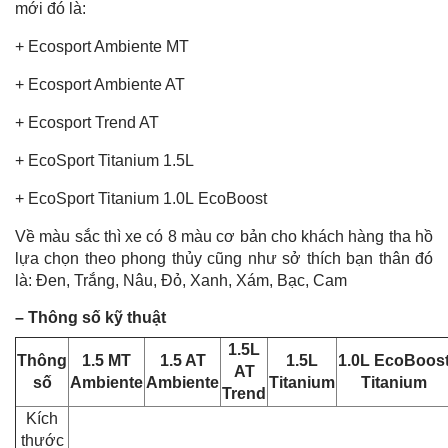
mới đó là:
+ Ecosport Ambiente MT
+ Ecosport Ambiente AT
+ Ecosport Trend AT
+ EcoSport Titanium 1.5L
+ EcoSport Titanium 1.0L EcoBoost
Về màu sắc thì xe có 8 màu cơ bản cho khách hàng tha hồ
lựa chọn theo phong thủy cũng như sở thích bạn thân đó
là: Đen, Trắng, Nâu, Đỏ, Xanh, Xám, Bạc, Cam
– Thông số kỹ thuật
1.5L
Thông
1.5 MT
1.5 AT
1.5L
1.0L EcoBoos
AT
số
Ambiente
Ambiente
Titanium
Titanium
Trend
Kích
thước