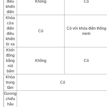
điều
Không
Có
khiển
điện
Khóa
cửa
điện
Có với khóa điện thông
Có
điều
minh
khiển
từ xa
Khởi
động
bằng
Không
Có
nút
bấm
Khóa
trung
Có
tâm
Gương
chiếu
hậu