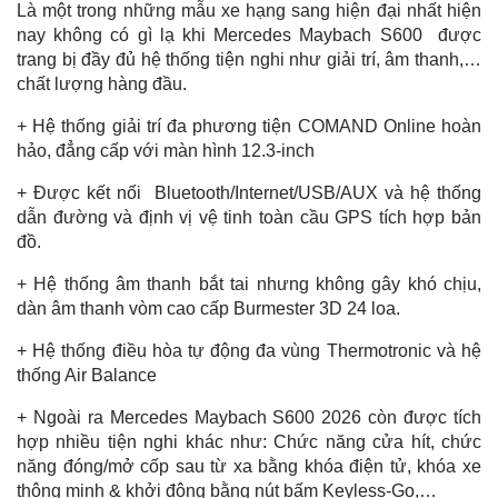
Là một trong những mẫu xe hạng sang hiện đại nhất hiện
nay không có gì lạ khi Mercedes Maybach S600 được
trang bị đầy đủ hệ thống tiện nghi như giải trí, âm thanh,…
chất lượng hàng đầu.
+ Hệ thống giải trí đa phương tiện COMAND Online hoàn
hảo, đẳng cấp với màn hình 12.3-inch
+ Được kết nối Bluetooth/Internet/USB/AUX và hệ thống
dẫn đường và định vị vệ tinh toàn cầu GPS tích hợp bản
đồ.
+ Hệ thống âm thanh bắt tai nhưng không gây khó chịu,
dàn âm thanh vòm cao cấp Burmester 3D 24 loa.
+ Hệ thống điều hòa tự động đa vùng Thermotronic và hệ
thống Air Balance
+ Ngoài ra Mercedes Maybach S600 2026 còn được tích
hợp nhiều tiện nghi khác như: Chức năng cửa hít, chức
năng đóng/mở cốp sau từ xa bằng khóa điện tử, khóa xe
thông minh & khởi động bằng nút bấm Keyless-Go,…