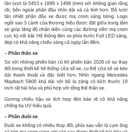
lần lượt là 5453 x 1899 x 1498 (mm) với không gian rộng
rãi, bên ngoài phần đầu nhìn dài và cá tính hơn. Bộ lưới
tản nhiệt phần đầu xe được mạ crom sáng bóng. Logo
ngôi sao 3 cánh của thương hiệu được đặt giữa trung tâm
xe giúp tăng độ nhận diện cùng các đường viền mạ crom
cực kỳ nổi bật. Hệ thống đèn xe phía trước Full LED sáng,
đẹp có khả năng chiếu sáng cả ngày lẫn đêm.
– Phần thân xe
So với những phiên bản cũ thì phiên bản 2026 có sự thay
đổi trong thiết kế hệ thống cửa sổ xe, cụ thể cửa sổ xe kéo
dài thanh thoát và đặc biệt hơn. Nhìn ngang Mercedes
Maybach S600 khá dài với bộ la zăng có kích thước 19
inch rất hài hòa và phù hợp với tổng thể thân xe .
Gương chiếu hậu xe tích hợp đèn báo rẽ có khả năng
chống tia UV hiệu quả.
– Phần đuôi xe
Đuôi xe không có nhiều thay đổi, phía sau vẫn là cụm ống
xả kép mạ crom cùng với cản sau được thiết kế hài hòa và