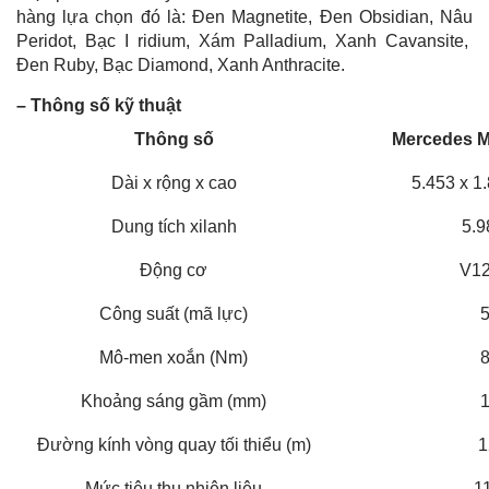
hàng lựa chọn đó là: Đen Magnetite, Đen Obsidian, Nâu
Peridot, Bạc I ridium, Xám Palladium, Xanh Cavansite,
Đen Ruby, Bạc Diamond, Xanh Anthracite.
– Thông số kỹ thuật
Thông số
Mercedes 
Dài x rộng x cao
5.453 x 1
Dung tích xilanh
5.9
Động cơ
V12
Công suất (mã lực)
Mô-men xoắn (Nm)
Khoảng sáng gầm (mm)
Đường kính vòng quay tối thiểu (m)
1
Mức tiêu thụ nhiên liệu
1