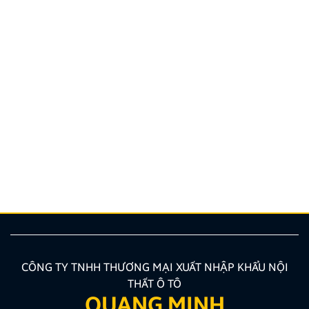
Đánh giá xe Mitsubishi Destinator 2025: Thông số,
Giá bán
Mitsubishi Destinator chính là cái tên đang thu hút
sự quan tâm lớn nhất tại thị trường ô tô Việt Nam
thời gian gần đây. Được định vị là dòng xe chiến lược
kế thừa tinh hoa Dynamic Shield, mẫu SUV này
không chỉ gây ấn tượng bởi vẻ ngoài mạnh mẽ mà
còn sở […]
CÔNG TY TNHH THƯƠNG MẠI XUẤT NHẬP KHẨU NỘI
THẤT Ô TÔ
QUANG MINH