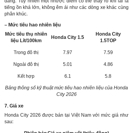
dàng. Tuy nhiên một nhược điểm có thể thấy rõ khi lái là
tiếng ồn khá lớn, không êm ái như các dòng xe khác cùng
phân khúc.
– Mức tiêu hao nhiên liệu
Mức tiêu thụ nhiên
Honda City
Honda City 1.5
liệu Lít/100km
1.5TOP
Trong đô thị
7.97
7.59
Ngoài đô thị
5.01
4.86
Kết hợp
6.1
5.8
Bảng thông số kỹ thuật mức tiêu hao nhiên liệu của Honda
City 2026
7. Giá xe
Honda City 2026 được bán tại Việt Nam với mức giá như
sau: