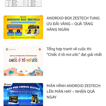
ANDROID BOX ZESTECH TUNG
ƯU ĐÃI VÀNG – QUÀ TẶNG
HÀNG NGÀN
Tổng hợp tranh vẽ cuộc thi
“Chiếc ô tô mơ ước” đạt giải nhất
MÀN HÌNH ANDROID ZESTECH:
LÊN MÀN HAY – NHẬN QUÀ
NGAY