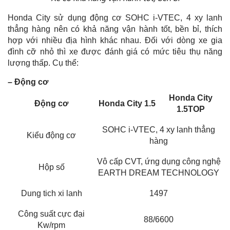
Honda City sử dụng động cơ SOHC i-VTEC, 4 xy lanh
thẳng hàng nên có khả năng vận hành tốt, bền bỉ, thích
hợp với nhiều địa hình khác nhau. Đối với dòng xe gia
đình cỡ nhỏ thì xe được đánh giá có mức tiêu thụ năng
lượng thấp. Cụ thể:
– Động cơ
Honda City
Động cơ
Honda City 1.5
1.5TOP
SOHC i-VTEC, 4 xy lanh thẳng
Kiểu động cơ
hàng
Vô cấp CVT, ứng dụng công nghệ
Hộp số
EARTH DREAM TECHNOLOGY
Dung tich xi lanh
1497
Công suất cực đại
88/6600
Kw/rpm