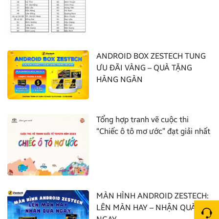
ANDROID BOX ZESTECH TUNG
ƯU ĐÃI VÀNG – QUÀ TẶNG
HÀNG NGÀN
Tổng hợp tranh vẽ cuộc thi
“Chiếc ô tô mơ ước” đạt giải nhất
MÀN HÌNH ANDROID ZESTECH:
LÊN MÀN HAY – NHẬN QUÀ