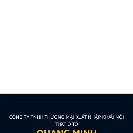
Hướng dẫn lắp màn hình liền camera 360. Những lưu
ý cần biết
Nâng cấp tính năng an toàn và tiện ích giải trí bằng
giải pháp lắp màn hình liền camera 360 đang là xu
hướng được nhiều chủ xe ưu tiên lựa chọn. Tuy
nhiên, để thiết bị phát huy tối đa hiệu quả, hiển thị
sắc nét và tuyệt đối không ảnh hưởng đến hệ […]
CÔNG TY TNHH THƯƠNG MẠI XUẤT NHẬP KHẨU NỘI
THẤT Ô TÔ