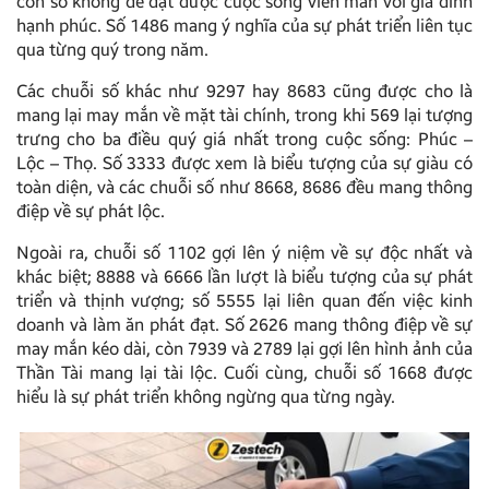
con số không để đạt được cuộc sống viên mãn với gia đình
hạnh phúc. Số 1486 mang ý nghĩa của sự phát triển liên tục
qua từng quý trong năm.
Các chuỗi số khác như 9297 hay 8683 cũng được cho là
mang lại may mắn về mặt tài chính, trong khi 569 lại tượng
trưng cho ba điều quý giá nhất trong cuộc sống: Phúc –
Lộc – Thọ. Số 3333 được xem là biểu tượng của sự giàu có
toàn diện, và các chuỗi số như 8668, 8686 đều mang thông
điệp về sự phát lộc.
Ngoài ra, chuỗi số 1102 gợi lên ý niệm về sự độc nhất và
khác biệt; 8888 và 6666 lần lượt là biểu tượng của sự phát
triển và thịnh vượng; số 5555 lại liên quan đến việc kinh
doanh và làm ăn phát đạt. Số 2626 mang thông điệp về sự
may mắn kéo dài, còn 7939 và 2789 lại gợi lên hình ảnh của
Thần Tài mang lại tài lộc. Cuối cùng, chuỗi số 1668 được
hiểu là sự phát triển không ngừng qua từng ngày.