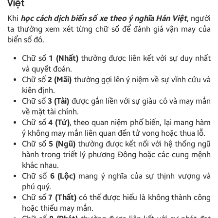
Việt
Khi
học cách dịch biển số xe theo ý nghĩa Hán Việt
, người
ta thường xem xét từng chữ số để đánh giá vận may của
biển số đó.
Chữ số
1 (Nhất)
thường được liên kết với sự duy nhất
và quyết đoán.
Chữ số
2 (Mãi)
thường gợi lên ý niệm về sự vĩnh cửu và
kiên định.
Chữ số
3 (Tài)
được gắn liền với sự giàu có và may mắn
về mặt tài chính.
Chữ số
4 (Tử)
, theo quan niệm phổ biến, lại mang hàm
ý không may mắn liên quan đến tử vong hoặc thua lỗ.
Chữ số
5 (Ngũ)
thường được kết nối với hệ thống ngũ
hành trong triết lý phương Đông hoặc các cung mệnh
khác nhau.
Chữ số
6 (Lộc)
mang ý nghĩa của sự thịnh vượng và
phú quý.
Chữ số
7 (Thất)
có thể được hiểu là không thành công
hoặc thiếu may mắn.