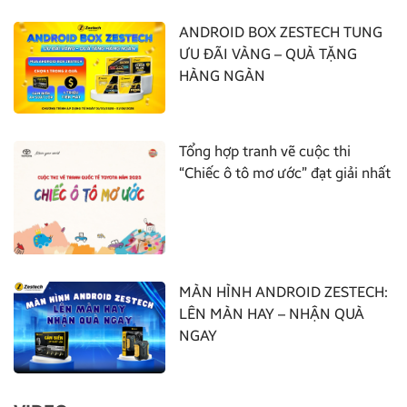
ANDROID BOX ZESTECH TUNG
ƯU ĐÃI VÀNG – QUÀ TẶNG
HÀNG NGÀN
Tổng hợp tranh vẽ cuộc thi
“Chiếc ô tô mơ ước” đạt giải nhất
MÀN HÌNH ANDROID ZESTECH:
LÊN MÀN HAY – NHẬN QUÀ
NGAY