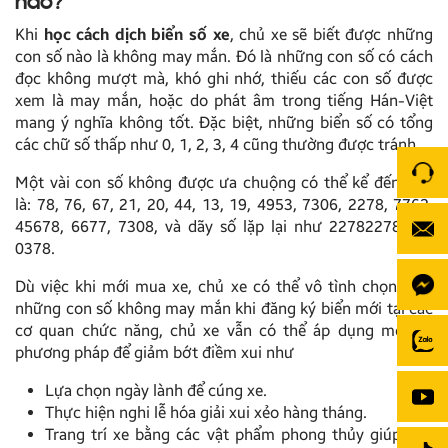
nào?
Khi
học cách dịch biển số xe
, chủ xe sẽ biết được những
con số nào là không may mắn. Đó là những con số có cách
đọc không mượt mà, khó ghi nhớ, thiếu các con số được
xem là may mắn, hoặc do phát âm trong tiếng Hán-Việt
mang ý nghĩa không tốt. Đặc biệt, những biển số có tổng
các chữ số thấp như 0, 1, 2, 3, 4 cũng thường được tránh.
Một vài con số không được ưa chuộng có thể kể đến như
là: 78, 76, 67, 21, 20, 44, 13, 19, 4953, 7306, 2278, 7762,
45678, 6677, 7308, và dãy số lặp lại như 22782278 hay
0378.
Dù việc khi mới mua xe, chủ xe có thể vô tình chọn phải
những con số không may mắn khi đăng ký biển mới tại các
cơ quan chức năng, chủ xe vẫn có thể áp dụng một số
phương pháp để giảm bớt điềm xui như
Lựa chọn ngày lành để cúng xe.
Thực hiện nghi lễ hóa giải xui xẻo hàng tháng.
Trang trí xe bằng các vật phẩm phong thủy giúp hóa