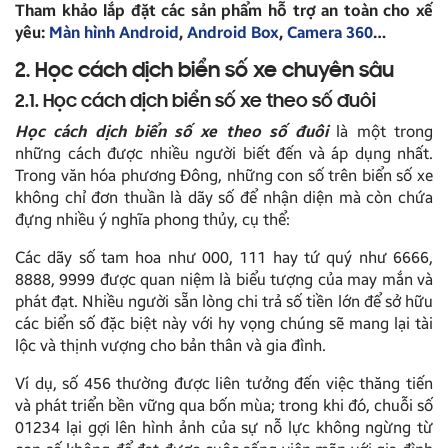
Tham khảo lắp đặt các sản phẩm hỗ trợ an toàn cho xế
yêu:
Màn hình Android
,
Android Box
,
Camera 360
…
2. Học cách dịch biển số xe chuyên sâu
2.1. Học cách dịch biển số xe theo số đuôi
Học cách dịch biển số xe theo số đuôi
là một trong
những cách được nhiều người biết đến và áp dụng nhất.
Trong văn hóa phương Đông, những con số trên biển số xe
không chỉ đơn thuần là dãy số để nhận diện mà còn chứa
đựng nhiều ý nghĩa phong thủy, cụ thể:
Các dãy số tam hoa như 000, 111 hay tứ quý như 6666,
8888, 9999 được quan niệm là biểu tượng của may mắn và
phát đạt. Nhiều người sẵn lòng chi trả số tiền lớn để sở hữu
các biển số đặc biệt này với hy vọng chúng sẽ mang lại tài
lộc và thịnh vượng cho bản thân và gia đình.
Ví dụ, số 456 thường được liên tưởng đến việc thăng tiến
và phát triển bền vững qua bốn mùa; trong khi đó, chuỗi số
01234 lại gợi lên hình ảnh của sự nỗ lực không ngừng từ