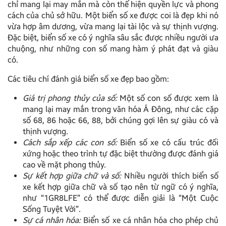
chỉ mang lại may mắn mà còn thể hiện quyền lực và phong
cách của chủ sở hữu. Một biển số xe được coi là đẹp khi nó
vừa hợp âm dương, vừa mang lại tài lộc và sự thịnh vượng.
Đặc biệt, biển số xe có ý nghĩa sâu sắc được nhiều người ưa
chuộng, như những con số mang hàm ý phát đạt và giàu
có.
Các tiêu chí đánh giá biển số xe đẹp bao gồm:
Giá trị phong thủy của số:
Một số con số được xem là
mang lại may mắn trong văn hóa Á Đông, như các cặp
số 68, 86 hoặc 66, 88, bởi chúng gợi lên sự giàu có và
thịnh vượng.
Cách sắp xếp các con số:
Biển số xe có cấu trúc đối
xứng hoặc theo trình tự đặc biệt thường được đánh giá
cao về mặt phong thủy.
Sự kết hợp giữa chữ và số:
Nhiều người thích biển số
xe kết hợp giữa chữ và số tạo nên từ ngữ có ý nghĩa,
như “1GR8LFE” có thể được diễn giải là “Một Cuộc
Sống Tuyệt Vời”.
Sự cá nhân hóa:
Biển số xe cá nhân hóa cho phép chủ