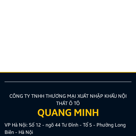
Hướng dẫn lắp màn hình liền camera 360. Những lưu
ý cần biết
Nâng cấp tính năng an toàn và tiện ích giải trí bằng
giải pháp lắp màn hình liền camera 360 đang là xu
hướng được nhiều chủ xe ưu tiên lựa chọn. Tuy
nhiên, để thiết bị phát huy tối đa hiệu quả, hiển thị
sắc nét và tuyệt đối không ảnh hưởng đến hệ […]
CÔNG TY TNHH THƯƠNG MẠI XUẤT NHẬP KHẨU NỘI
THẤT Ô TÔ
QUANG MINH
VP Hà Nội: Số 12 - ngõ 44 Tư Đình - Tổ 5 - Phường Long
Biên - Hà Nội