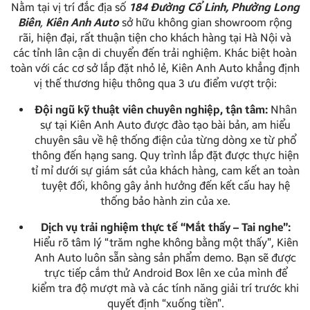
Nằm tại vị trí đắc địa số
184 Đường Cổ Linh, Phường Long
Biên
,
Kiên Anh Auto
sở hữu không gian showroom rộng
rãi, hiện đại, rất thuận tiện cho khách hàng tại Hà Nội và
các tỉnh lân cận di chuyển đến trải nghiệm. Khác biệt hoàn
toàn với các cơ sở lắp đặt nhỏ lẻ, Kiên Anh Auto khẳng định
vị thế thương hiệu thông qua 3 ưu điểm vượt trội:
Đội ngũ kỹ thuật viên chuyên nghiệp, tận tâm:
Nhân
sự tại Kiên Anh Auto được đào tạo bài bản, am hiểu
chuyên sâu về hệ thống điện của từng dòng xe từ phổ
thông đến hạng sang. Quy trình lắp đặt được thực hiện
tỉ mỉ dưới sự giám sát của khách hàng, cam kết an toàn
tuyệt đối, không gây ảnh hưởng đến kết cấu hay hệ
thống bảo hành zin của xe.
Dịch vụ trải nghiệm thực tế “Mắt thấy – Tai nghe”:
Hiểu rõ tâm lý “trăm nghe không bằng một thấy”, Kiên
Anh Auto luôn sẵn sàng sản phẩm demo. Bạn sẽ được
trực tiếp cắm thử Android Box lên xe của mình để
kiểm tra độ mượt mà và các tính năng giải trí trước khi
quyết định “xuống tiền”.