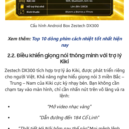
Cấu hình Android Box Zestech DX300
Xem thêm:
Top 10 dòng phim cách nhiệt tốt nhất hiện
nay
2.2. Điều khiển giọng nói thông minh với trợ lý
Kiki
Zestech DX300 tích hợp trợ lý ảo Kiki, được phát triển riêng
cho người Việt. Khả năng nghe hiểu giọng nói 3 miền Bắc –
Trung – Nam của Kiki cực kỳ nhạy bén. Bạn không cần
chạm tay vào màn hình, chỉ cần nhấn nút trên vô lăng và ra
lệnh:
“Mở video nhạc vàng”
“Dẫn đường đến 184 Cổ Linh”
“Thời tiết Hà Nội hôm nay thế nào”
Mọi mệnh lệnh