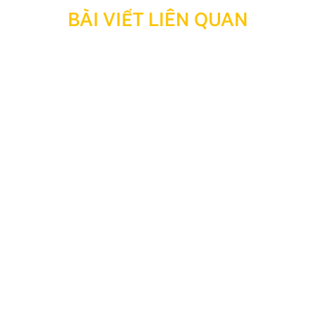
BÀI VIẾT LIÊN QUAN
Thông báo: Ngừng hỗ trợ tra cứu bảo hành đối với
sản phẩm đã hết thời hạn bảo hành
Kính gửi Quý Khách hàng và Quý Đại lý, Nhằm tối ưu
hóa công tác quản lý, lưu trữ dữ liệu và nâng cao hiệu
quả vận hành hệ thống, Công ty TNHH Thương Mại