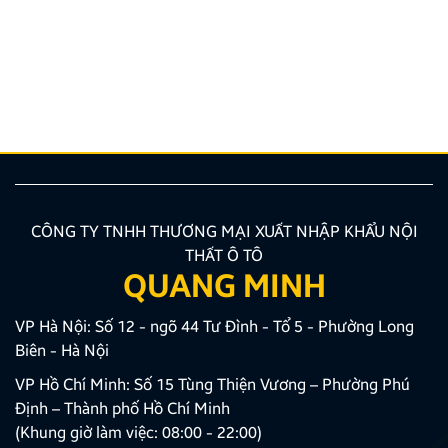
Nâng cấp tính năng an toàn và tiện ích giải trí bằng
giải pháp lắp màn hình liền camera 360 đang là xu
hướng được nhiều chủ xe ưu tiên lựa chọn. Tuy
nhiên, để thiết bị phát huy tối đa hiệu quả, hiển thị
sắc nét và tuyệt đối không ảnh hưởng đến hệ […]
CÔNG TY TNHH THƯƠNG MẠI XUẤT NHẬP KHẨU NỘI
THẤT Ô TÔ
QUANG MINH
VP Hà Nội: Số 12 - ngõ 44 Tư Đình - Tổ 5 - Phường Long
Biên - Hà Nội
VP Hồ Chí Minh: Số 15 Tùng Thiện Vương – Phường Phú
Định – Thành phố Hồ Chí Minh
(Khung giờ làm việc: 08:00 - 22:00)