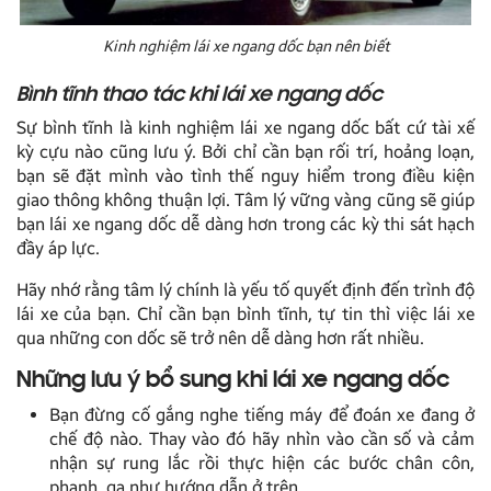
Kinh nghiệm lái xe ngang dốc bạn nên biết
Bình tĩnh thao tác khi lái xe ngang dốc
Sự bình tĩnh là kinh nghiệm lái xe ngang dốc bất cứ tài xế
kỳ cựu nào cũng lưu ý. Bởi chỉ cần bạn rối trí, hoảng loạn,
bạn sẽ đặt mình vào tình thế nguy hiểm trong điều kiện
giao thông không thuận lợi. Tâm lý vững vàng cũng sẽ giúp
bạn lái xe ngang dốc dễ dàng hơn trong các kỳ thi sát hạch
đầy áp lực.
Hãy nhớ rằng tâm lý chính là yếu tố quyết định đến trình độ
lái xe của bạn. Chỉ cần bạn bình tĩnh, tự tin thì việc lái xe
qua những con dốc sẽ trở nên dễ dàng hơn rất nhiều.
Những lưu ý bổ sung khi lái xe ngang dốc
Bạn đừng cố gắng nghe tiếng máy để đoán xe đang ở
chế độ nào. Thay vào đó hãy nhìn vào cần số và cảm
nhận sự rung lắc rồi thực hiện các bước chân côn,
phanh, ga như hướng dẫn ở trên.