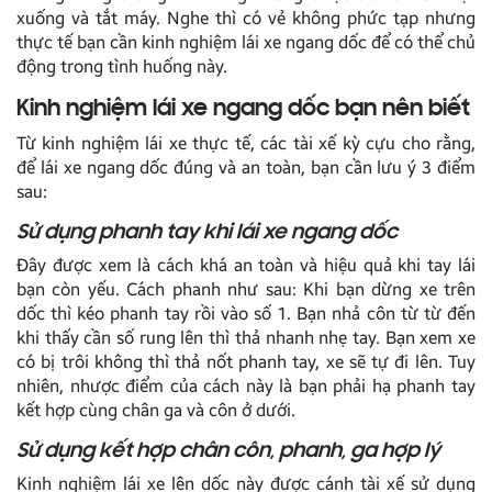
xuống và tắt máy. Nghe thì có vẻ không phức tạp nhưng
thực tế bạn cần kinh nghiệm lái xe ngang dốc để có thể chủ
động trong tình huống này.
Kinh nghiệm lái xe ngang dốc bạn nên biết
Từ kinh nghiệm lái xe thực tế, các tài xế kỳ cựu cho rằng,
để lái xe ngang dốc đúng và an toàn, bạn cần lưu ý 3 điểm
sau:
Sử dụng phanh tay khi lái xe ngang dốc
Đây được xem là cách khá an toàn và hiệu quả khi tay lái
bạn còn yếu. Cách phanh như sau: Khi bạn dừng xe trên
dốc thì kéo phanh tay rồi vào số 1. Bạn nhả côn từ từ đến
khi thấy cần số rung lên thì thả nhanh nhẹ tay. Bạn xem xe
có bị trôi không thì thả nốt phanh tay, xe sẽ tự đi lên. Tuy
nhiên, nhược điểm của cách này là bạn phải hạ phanh tay
kết hợp cùng chân ga và côn ở dưới.
Sử dụng kết hợp chân côn, phanh, ga hợp lý
Kinh nghiệm lái xe lên dốc này được cánh tài xế sử dụng