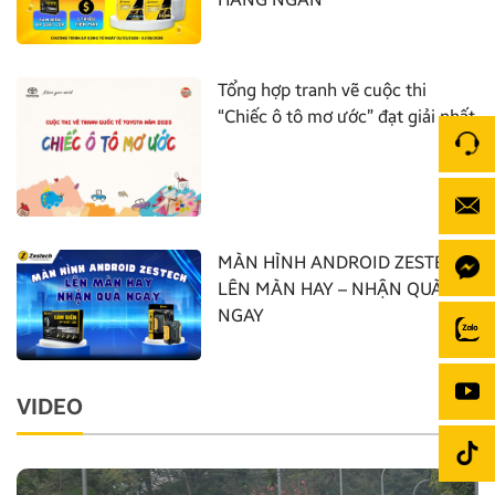
Tổng hợp tranh vẽ cuộc thi
“Chiếc ô tô mơ ước” đạt giải nhất
MÀN HÌNH ANDROID ZESTECH:
LÊN MÀN HAY – NHẬN QUÀ
NGAY
VIDEO