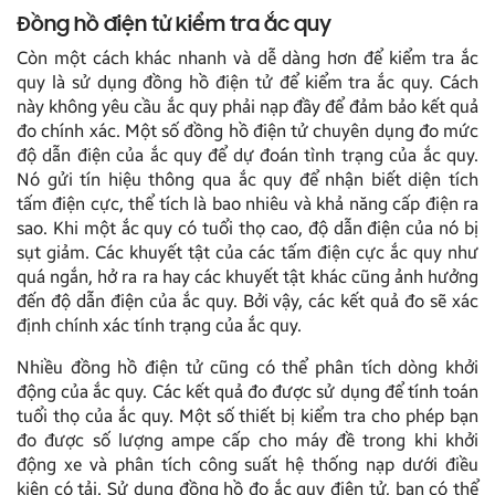
Đồng hồ điện tử kiểm tra ắc quy
Còn một cách khác nhanh và dễ dàng hơn để kiểm tra ắc
quy là sử dụng đồng hồ điện tử để kiểm tra ắc quy. Cách
này không yêu cầu ắc quy phải nạp đầy để đảm bảo kết quả
đo chính xác. Một số đồng hồ điện tử chuyên dụng đo mức
độ dẫn điện của ắc quy để dự đoán tình trạng của ắc quy.
Nó gửi tín hiệu thông qua ắc quy để nhận biết diện tích
tấm điện cực, thể tích là bao nhiêu và khả năng cấp điện ra
sao. Khi một ắc quy có tuổi thọ cao, độ dẫn điện của nó bị
sụt giảm. Các khuyết tật của các tấm điện cực ắc quy như
quá ngắn, hở ra ra hay các khuyết tật khác cũng ảnh hưởng
đến độ dẫn điện của ắc quy. Bởi vậy, các kết quả đo sẽ xác
định chính xác tính trạng của ắc quy.
Nhiều đồng hồ điện tử cũng có thể phân tích dòng khởi
động của ắc quy. Các kết quả đo được sử dụng để tính toán
tuổi thọ của ắc quy. Một số thiết bị kiểm tra cho phép bạn
đo được số lượng ampe cấp cho máy đề trong khi khởi
động xe và phân tích công suất hệ thống nạp dưới điều
kiện có tải. Sử dụng đồng hồ đo ắc quy điện tử, bạn có thể