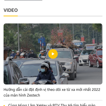
VIDEO
Hướng dẫn cài đặt định vị theo dõi xe từ xa mới nhất 2022
của màn hình Zestech
Cùng Hùng Lâm XeHay và BTV Thu Hà tìm hiểu màn