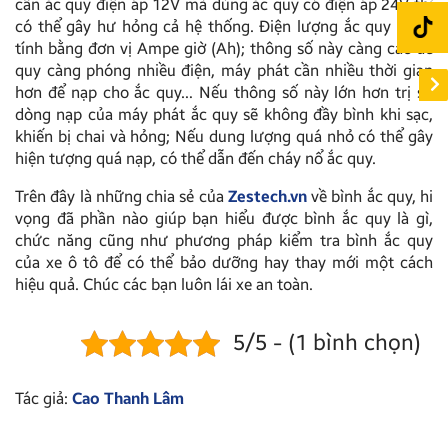
cần ắc quy điện áp 12V mà dùng ắc quy có điện áp 24V thì
có thể gây hư hỏng cả hệ thống. Điện lượng ắc quy được
tính bằng đơn vị Ampe giờ (Ah); thông số này càng cao ắc
quy càng phóng nhiều điện, máy phát cần nhiều thời gian
hơn để nạp cho ắc quy… Nếu thông số này lớn hơn trị số
dòng nạp của máy phát ắc quy sẽ không đầy bình khi sạc,
khiến bị chai và hỏng; Nếu dung lượng quá nhỏ có thể gây
hiện tượng quá nạp, có thể dẫn đến cháy nổ ắc quy.
Trên đây là những chia sẻ của
Zestech.vn
về bình ắc quy, hi
vọng đã phần nào giúp bạn hiểu được bình ắc quy là gì,
chức năng cũng như phương pháp kiểm tra bình ắc quy
của xe ô tô để có thể bảo dưỡng hay thay mới một cách
hiệu quả. Chúc các bạn luôn lái xe an toàn.
5/5 - (1 bình chọn)
Tác giả:
Cao Thanh Lâm