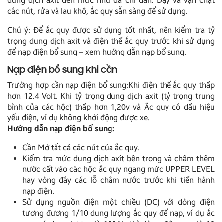
dung dịch axit đến mức như đã chỉ dẫn. Đậy và vặn chặt
các nút, rửa và lau khô, ắc quy sẵn sàng để sử dụng.
Chú ý: Để ắc quy được sử dụng tốt nhất, nên kiểm tra tỷ
trọng dung dịch axit và điện thế ắc quy trước khi sử dụng
để nạp điện bổ sung – xem hướng dẫn nạp bổ sung.
Nạp điện bổ sung khi cần
Trường hợp cần nạp điện bổ sung:Khi điện thế ắc quy thấp
hơn 12.4 Volt. Khi tỷ trọng dung dịch axit (tỷ trọng trung
bình của các hộc) thấp hơn 1,20v và Ắc quy có dấu hiệu
yếu điện, ví dụ không khởi động được xe.
Hướng dẫn nạp điện bổ sung:
Cần Mở tất cả các nút của ắc quy.
Kiểm tra mức dung dịch axít bên trong và châm thêm
nước cất vào các hộc ắc quy ngang mức UPPER LEVEL
hay vòng đáy các lỗ châm nước trước khi tiến hành
nạp điện.
Sử dụng nguồn điện một chiều (DC) với dòng điện
tương đương 1/10 dung lượng ắc quy để nạp, ví dụ ắc