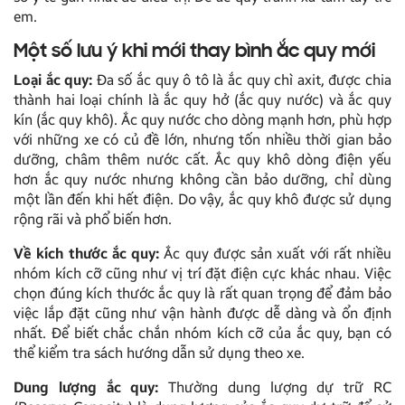
em.
Một số lưu ý khi mới thay bình ắc quy mới
Loại ắc quy:
Đa số ắc quy ô tô là ắc quy chì axit, được chia
thành hai loại chính là ắc quy hở (ắc quy nước) và ắc quy
kín (ắc quy khô). Ắc quy nước cho dòng mạnh hơn, phù hợp
với những xe có củ đề lớn, nhưng tốn nhiều thời gian bảo
dưỡng, châm thêm nước cất. Ắc quy khô dòng điện yếu
hơn ắc quy nước nhưng không cần bảo dưỡng, chỉ dùng
một lần đến khi hết điện. Do vậy, ắc quy khô được sử dụng
rộng rãi và phổ biến hơn.
Về kích thước ắc quy:
Ắc quy được sản xuất với rất nhiều
nhóm kích cỡ cũng như vị trí đặt điện cực khác nhau. Việc
chọn đúng kích thước ắc quy là rất quan trọng để đảm bảo
việc lắp đặt cũng như vận hành được dễ dàng và ổn định
nhất. Để biết chắc chắn nhóm kích cỡ của ắc quy, bạn có
thể kiểm tra sách hướng dẫn sử dụng theo xe.
Dung lượng ắc quy:
Thường dung lượng dự trữ RC