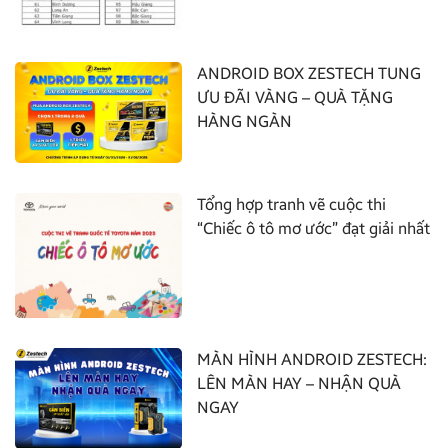
ANDROID BOX ZESTECH TUNG
ƯU ĐÃI VÀNG – QUÀ TẶNG
HÀNG NGÀN
Tổng hợp tranh vẽ cuộc thi
“Chiếc ô tô mơ ước” đạt giải nhất
MÀN HÌNH ANDROID ZESTECH:
LÊN MÀN HAY – NHẬN QUÀ
NGAY