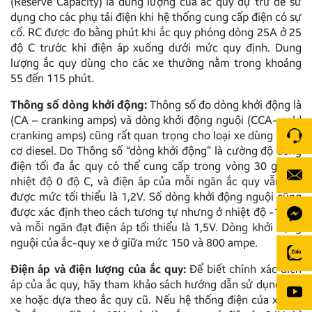
(Reserve Capacity) là dung lượng của ắc quy dự trữ để sử
dụng cho các phụ tải điện khi hệ thống cung cấp điện có sự
cố. RC được đo bằng phút khi ắc quy phóng dòng 25A ở 25
độ C trước khi điện áp xuống dưới mức quy định. Dung
lượng ắc quy dùng cho các xe thường nằm trong khoảng
55 đến 115 phút.
Thông số dòng khởi động:
Thông số đo dòng khởi động là
(CA – cranking amps) và dòng khởi động nguội (CCA- cold
cranking amps) cũng rất quan trọng cho loại xe dùng động
cơ diesel. Do Thông số “dòng khởi động” là cường độ dòng
điện tối đa ắc quy có thể cung cấp trong vòng 30 giây ở
nhiệt độ 0 độ C, và điện áp của mỗi ngăn ắc quy vẫn đạt
được mức tối thiểu là 1,2V. Số dòng khởi động nguội cũng
được xác định theo cách tương tự nhưng ở nhiệt độ -18 độ
và mỗi ngăn đạt điện áp tối thiểu là 1,5V. Dòng khởi động
nguội của ắc-quy xe ở giữa mức 150 và 800 ampe.
Điện áp và điện lượng của ắc quy:
Để biết chính xác điện
áp của ắc quy, hãy tham khảo sách hướng dẫn sử dụng của
xe hoặc dựa theo ắc quy cũ. Nếu hệ thống điện của xe chỉ