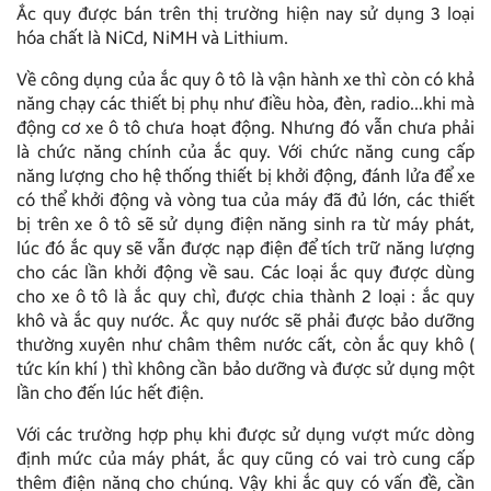
Ắc quy được bán trên thị trường hiện nay sử dụng 3 loại
hóa chất là NiCd, NiMH và Lithium.
Về công dụng của ắc quy ô tô là vận hành xe thì còn có khả
năng chạy các thiết bị phụ như điều hòa, đèn, radio…khi mà
động cơ xe ô tô chưa hoạt động. Nhưng đó vẫn chưa phải
là chức năng chính của ắc quy. Với chức năng cung cấp
năng lượng cho hệ thống thiết bị khởi động, đánh lửa để xe
có thể khởi động và vòng tua của máy đã đủ lớn, các thiết
bị trên xe ô tô sẽ sử dụng điện năng sinh ra từ máy phát,
lúc đó ắc quy sẽ vẫn được nạp điện để tích trữ năng lượng
cho các lần khởi động về sau. Các loại ắc quy được dùng
cho xe ô tô là ắc quy chì, được chia thành 2 loại : ắc quy
khô và ắc quy nước. Ắc quy nước sẽ phải được bảo dưỡng
thường xuyên như châm thêm nước cất, còn ắc quy khô (
tức kín khí ) thì không cần bảo dưỡng và được sử dụng một
lần cho đến lúc hết điện.
Với các trường hợp phụ khi được sử dụng vượt mức dòng
định mức của máy phát, ắc quy cũng có vai trò cung cấp
thêm điện năng cho chúng. Vậy khi ắc quy có vấn đề, cần