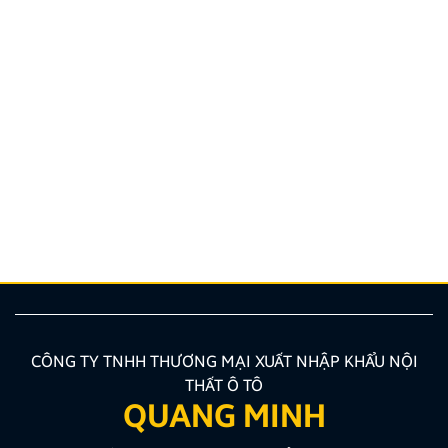
Top 5 bản đồ chỉ đường Việt Nam tốt nhất cho tài xế
Lái xe tại Việt Nam chưa bao giờ là thử thách dễ
dàng, từ những con ngõ nhỏ đan xen như mạng nhện
tại Hà Nội, TP.HCM cho đến những cung đường đèo
dốc, biển báo giao thông thay đổi liên tục. Lúc này,
một chiếc bản đồ chỉ đường Việt Nam thông minh,
chính […]
CÔNG TY TNHH THƯƠNG MẠI XUẤT NHẬP KHẨU NỘI
THẤT Ô TÔ
QUANG MINH