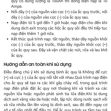
quy có dung lượng là 100Ah thì dòng điện nạp là 10
Ampe.
Nối dây (+) của nguồn vào cọc (+) của ắc quy trước, nối
dây (-) của nguồn vào cọc (-) của ắc quy sau.
Nạp điện từ 5 giờ đến 7 giờ hoặc nạp điện cho đến khi
dung dịch axít trong các hộc ắc quy sôi đều thì tiếp tục
nạp điện thêm 1 giờ nữa.
Kết thúc quá trình nạp: tắt nguồn, tháo dây nguồn khỏi
cọc (-) của ắc quy trước, tháo dây nguồn khỏi cọc (+)
của ắc quy sau. Đậy và vặn chặt các nút, rửa và lau khô
ắc quy.
Hướng dẫn an toàn khi sử dụng
Điều đáng chú ý khi sử dụng bình ắc quy là Không để cực
(+) và cực (-) của ắc quy nối tắt với nhau.Quá trình nạp điện
cho ắc quy sẽ tạo ra các khí gây cháy nổ, trong quá trình
nạp điện phải đặt ắc quy nơi thoáng khí và tránh xa các
nguồn lửa hoặc nguồn phát sinh tia lửa điện.Khi bị dung
dịch axit văng vào da hoặc mắt, lập tức dùng nước sạch xối
và rửa nhiều lần lên vùng bị dính axit, sau đó đến ngay cơ
sở y tế gần nhất để điều trị. Để ắc quy tránh xa tầm tay trẻ