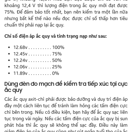
khoảng 12,4 V thì lượng điện trong ắc quy mới đạt được
75%. Để đảm bảo tốt nhất, bạn nên kiểm tra một lần nữa
nhưng bất kể thế nào nếu đọc được chỉ số thấp hơn tiêu
chuẩn thì phải nạp lại ắc quy.
Chỉ số điện áp ắc quy và tình trạng nạp như sau:
12.68v . . . . . . . . . . 100%
12.45v . . . . . . . . . . 75%
12.24v . . . . . . . . . . 50%
12.06v . . . . . . . . . . 25%
11.89v . . . . . . . . . . 0%
Dùng đèn đo mạch để kiểm tra tiếp xúc tại cực
ắc quy
Các ắc quy axit-chì phải được bảo dưỡng và duy trì điện áp
đầy một cách liên tục để tránh làm hỏng các tấm điện cực
chì bên trong. Nếu có điều kiện, bạn hãy để ắc quy sạc liên
tục trong vài ngày. Nếu các tấm điện cực của ắc quy bị sun
phát hóa thì ắc quy sẽ không thể sạc đầy. Điều này làm
giảm điện áp của ắc quy cũng như rút ngắn tuổi thọ của ắc