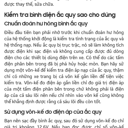
được thay thế, sửa chữa.
Kiểm tra bình điện ắc quy sao cho đúng
Chuẩn đoán hư hỏng bình ắc quy
Điều đầu tiên bạn phải nhớ trước khi chuẩn đoán hư hỏng
của hệ thống khởi động là kiểm tra tình trạng của ắc quy và
hệ thống nạp. Nếu ắc quy bị trục trặc, nó sẽ làm không tích
được điện khi sạc điện và không cung cấp được đủ dòng
điện cho các thiết bị dùng điện trên xe. Có thể do các tấm
điện phân bên trong đã bị phá hủy hoặc mòn. Bạn hãy sử
dụng một vôn-kế để kiểm tra điện áp nạp của ắc quy, thậm
chí có những xe trang bị cả vôn kế gắn liền để tiện việc
kiểm tra. Vôn-kế đo điện áp gắn liền chỉ đo giá trị điện áp
của một tấm điện phân bên trong chứ không phải là điện
áp của cả sáu lõi nên nếu chỉ nhìn vào vôn kế cũng không
thể khẳng định được rằng cả sáu lõi đều còn tốt.
Sử dụng vôn-kế đo điện áp của ắc quy
Bạn nên sạc đầy bình ắc quy, sau đó sử dụng vôn-kế đo chỉ
giá trị khoảng 12,6V. Nếu bạn đọc được chỉ số vôn-kế