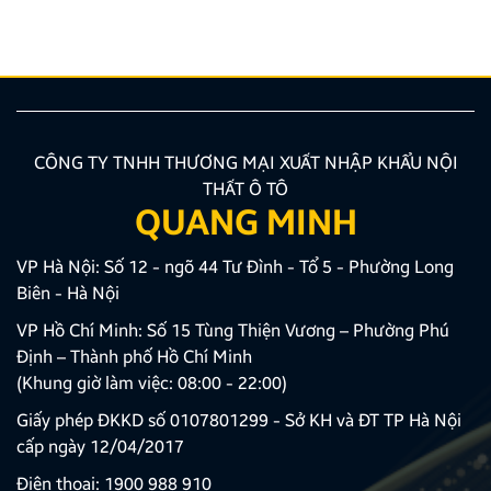
một chiếc bản đồ chỉ đường Việt Nam thông minh,
chính […]
CÔNG TY TNHH THƯƠNG MẠI XUẤT NHẬP KHẨU NỘI
THẤT Ô TÔ
QUANG MINH
VP Hà Nội: Số 12 - ngõ 44 Tư Đình - Tổ 5 - Phường Long
Biên - Hà Nội
VP Hồ Chí Minh: Số 15 Tùng Thiện Vương – Phường Phú
Định – Thành phố Hồ Chí Minh
(Khung giờ làm việc: 08:00 - 22:00)
Giấy phép ĐKKD số 0107801299 - Sở KH và ĐT TP Hà Nội
cấp ngày 12/04/2017
Điện thoại:
1900 988 910