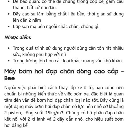
Dễ bảo quản: có thể để chúng trong cốp xe, gầm cầu
thang, bất cứ nơi đâu.
Dây cao su làm bằng chất liệu bền, thời gian sử dụng
lên đến 2 năm
Lớp sơn mạ bên ngoài chắc chắn, chống gỉ.
Nhược điểm:
Trong quá trình sử dụng người dùng cần tốn rất nhiều
sức, không phù hợp với nữ
Trọng lượng lớn hơn các loại khác: mang vác khó khăn
Máy bơm hơi đạp chân dòng cao cấp –
Bee
Ngoài việc phải biết
cách thay lốp xe ô tô
,
bạn cũng nên
chuẩn bị những kiến thức về việc bơm xe, đặc biệt là quan
tâm đến vấn đề bơm hơi đạp chân loại nào tốt. Đây cũng là
một dạng máy bơm hơi đạp chân có lực nén nhỏ cỡ khoảng
2 piston, công suất 15kg/m3. Chúng có bộ phận đạp chân
kết nối với 2 xi lanh và 2 dây dẫn nhỏ, cho hiệu suất bơm
hơi đáng kể.