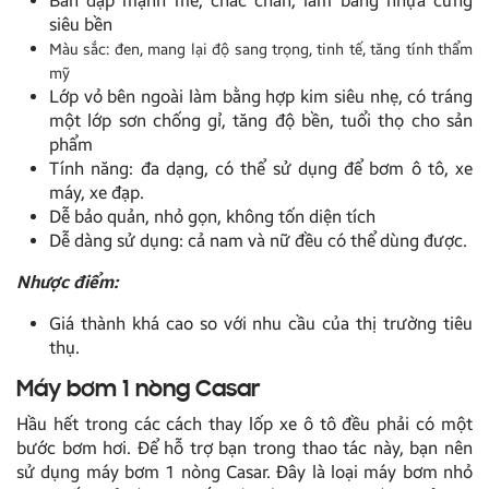
Bàn đạp mạnh mẽ, chắc chắn, làm bằng nhựa cứng
siêu bền
Màu sắc: đen, mang lại độ sang trọng, tinh tế, tăng tính thẩm
mỹ
Lớp vỏ bên ngoài làm bằng hợp kim siêu nhẹ, có tráng
một lớp sơn chống gỉ, tăng độ bền, tuổi thọ cho sản
phẩm
Tính năng: đa dạng, có thể sử dụng để bơm ô tô, xe
máy, xe đạp.
Dễ bảo quản, nhỏ gọn, không tốn diện tích
Dễ dàng sử dụng: cả nam và nữ đều có thể dùng được.
Nhược điểm:
Giá thành khá cao so với nhu cầu của thị trường tiêu
thụ.
Máy bơm 1 nòng Casar
Hầu hết trong các
cách thay lốp xe ô tô
đều phải có một
bước bơm hơi. Để hỗ trợ bạn trong thao tác này, bạn nên
sử dụng máy bơm 1 nòng Casar. Đây là loại máy bơm nhỏ