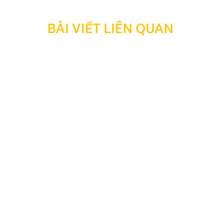
BÀI VIẾT LIÊN QUAN
Top 5 bản đồ chỉ đường offline cho màn hình ô tô tốt
nhất 2026
Cài đặt bản đồ chỉ đường offline cho Android giúp tài