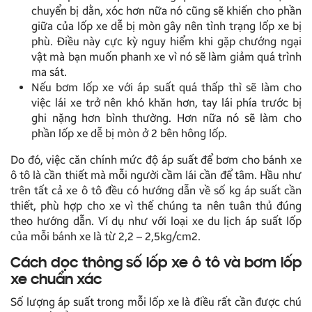
chuyển bị dằn, xóc hơn nữa nó cũng sẽ khiến cho phần
giữa của lốp xe dễ bị mòn gây nên tình trạng lốp xe bị
phù. Điều này cực kỳ nguy hiểm khi gặp chướng ngại
vật mà bạn muốn phanh xe vì nó sẽ làm giảm quá trình
ma sát.
Nếu bơm lốp xe với áp suất quá thấp thì sẽ làm cho
việc lái xe trở nên khó khăn hơn, tay lái phía trước bị
ghi nặng hơn bình thường. Hơn nữa nó sẽ làm cho
phần lốp xe dễ bị mòn ở 2 bên hông lốp.
Do đó, việc căn chính mức độ áp suất để bơm cho bánh xe
ô tô là cần thiết mà mỗi người cầm lái cần để tâm. Hầu như
trên tất cả xe ô tô đều có hướng dẫn về số kg áp suất cần
thiết, phù hợp cho xe vì thế chúng ta nên tuân thủ đúng
theo hướng dẫn. Ví dụ như với loại xe du lịch áp suất lốp
của mỗi bánh xe là từ 2,2 – 2,5kg/cm2.
Cách đọc thông số lốp xe ô tô và bơm lốp
xe chuẩn xác
Số lượng áp suất trong mỗi lốp xe là điều rất cần được chú