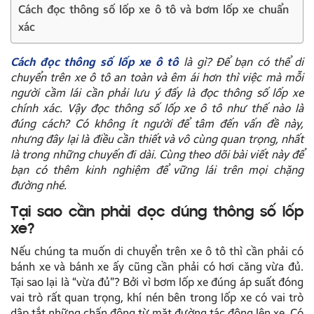
Cách đọc thông số lốp xe ô tô và bơm lốp xe chuẩn
xác
Cách đọc thông số lốp xe ô tô
là gì? Đ
ể bạn có thể di
chuyển trên xe ô tô an toàn và êm ái hơn thì việc mà mỗi
người cầm lái cần phải lưu ý đấy là đọc thông số lốp xe
chính xác. Vậy đọc thông số
lốp xe ô tô
như thế nào là
đúng cách? Có không ít người để tâm đến vấn đề này,
nhưng đây lại là điều cần thiết và vô cùng quan trọng, nhất
là trong những chuyến đi dài. Cùng theo dõi bài viết này để
bạn có thêm kinh nghiệm để vững lái trên mọi chặng
đường nhé.
Tại sao cần phải đọc đúng thông số lốp
xe?
Nếu chúng ta muốn di chuyển trên xe ô tô thì cần phải có
bánh xe và bánh xe ấy cũng cần phải có hơi căng vừa đủ.
Tại sao lại là “vừa đủ”? Bởi vì bơm lốp xe đúng áp suất đóng
vai trò rất quan trọng, khí nén bên trong lốp xe có vai trò
dập tắt những chấn động từ mặt đường tác động lên xe. Có