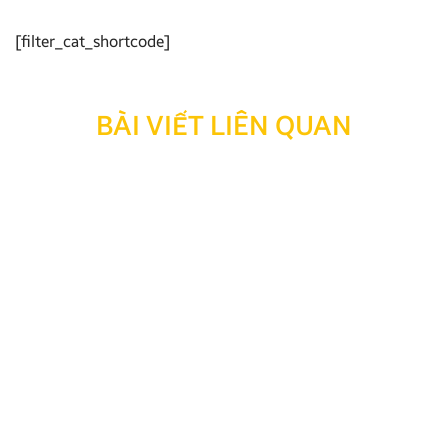
[filter_cat_shortcode]
BÀI VIẾT LIÊN QUAN
Top 5 bản đồ chỉ đường offline cho màn hình ô tô tốt