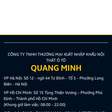
dàng, từ những con ngõ nhỏ đan xen như mạng nhện
tại Hà Nội, TP.HCM cho đến những cung đường đèo
dốc, biển báo giao thông thay đổi liên tục. Lúc này,
một chiếc bản đồ chỉ đường Việt Nam thông minh,
chính […]
CÔNG TY TNHH THƯƠNG MẠI XUẤT NHẬP KHẨU NỘI
THẤT Ô TÔ
QUANG MINH
VP Hà Nội: Số 12 - ngõ 44 Tư Đình - Tổ 5 - Phường Long
Biên - Hà Nội
VP Hồ Chí Minh: Số 15 Tùng Thiện Vương – Phường Phú
Định – Thành phố Hồ Chí Minh
(Khung giờ làm việc: 08:00 - 22:00)