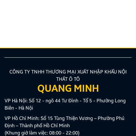
Lái xe tại Việt Nam chưa bao giờ là thử thách dễ
dàng, từ những con ngõ nhỏ đan xen như mạng nhện
tại Hà Nội, TP.HCM cho đến những cung đường đèo
dốc, biển báo giao thông thay đổi liên tục. Lúc này,
một chiếc bản đồ chỉ đường Việt Nam thông minh,
chính […]
CÔNG TY TNHH THƯƠNG MẠI XUẤT NHẬP KHẨU NỘI
THẤT Ô TÔ
QUANG MINH
VP Hà Nội: Số 12 - ngõ 44 Tư Đình - Tổ 5 - Phường Long
Biên - Hà Nội
VP Hồ Chí Minh: Số 15 Tùng Thiện Vương – Phường Phú
Định – Thành phố Hồ Chí Minh
(Khung giờ làm việc: 08:00 - 22:00)