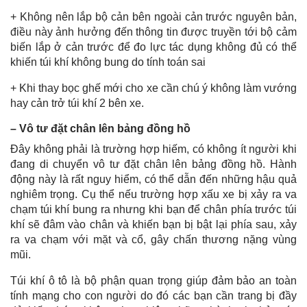
+ Không nên lắp bộ cản bên ngoài cản trước nguyên bản,
điều này ảnh hưởng đến thông tin được truyền tới bộ cảm
biến lắp ở cản trước để đo lực tác dụng không đủ có thể
khiến túi khí không bung do tính toán sai
+ Khi thay bọc ghế mới cho xe cần chú ý không làm vướng
hay cản trở túi khí 2 bên xe.
– Vô tư đặt chân lên bảng đồng hồ
Đây không phải là trường hợp hiếm, có không ít người khi
đang di chuyển vô tư đặt chân lên bảng đồng hồ. Hành
động này là rất nguy hiểm, có thể dẫn đến những hậu quả
nghiêm trọng. Cụ thể nếu trường hợp xấu xe bị xảy ra va
chạm túi khí bung ra nhưng khi bạn để chân phía trước túi
khí sẽ đâm vào chân và khiến bạn bị bật lại phía sau, xảy
ra va chạm với mặt và cổ, gây chấn thương nặng vùng
mũi.
Túi khí ô tô là bộ phận quan trọng giúp đảm bảo an toàn
tính mạng cho con người do đó các bạn cần trang bị đầy