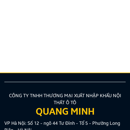
Top 5 bản đồ chỉ đường Việt Nam tốt nhất cho tài xế
Lái xe tại Việt Nam chưa bao giờ là thử thách dễ
dàng, từ những con ngõ nhỏ đan xen như mạng nhện
tại Hà Nội, TP.HCM cho đến những cung đường đèo
dốc, biển báo giao thông thay đổi liên tục. Lúc này,
một chiếc bản đồ chỉ đường Việt Nam thông minh,
chính […]
CÔNG TY TNHH THƯƠNG MẠI XUẤT NHẬP KHẨU NỘI
THẤT Ô TÔ
QUANG MINH
VP Hà Nội: Số 12 - ngõ 44 Tư Đình - Tổ 5 - Phường Long