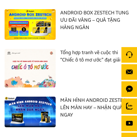
ANDROID BOX ZESTECH TUNG
ƯU ĐÃI VÀNG – QUÀ TẶNG
HÀNG NGÀN
Tổng hợp tranh vẽ cuộc thi
“Chiếc ô tô mơ ước” đạt giải nhất
MÀN HÌNH ANDROID ZESTECH:
LÊN MÀN HAY – NHẬN QUÀ
NGAY