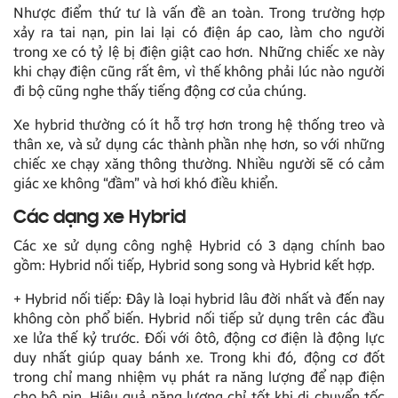
Nhược điểm thứ tư là vấn đề an toàn. Trong trường hợp
xảy ra tai nạn, pin lai lại có điện áp cao, làm cho người
trong xe có tỷ lệ bị điện giật cao hơn. Những chiếc xe này
khi chạy điện cũng rất êm, vì thế không phải lúc nào người
đi bộ cũng nghe thấy tiếng động cơ của chúng.
Xe hybrid thường có ít hỗ trợ hơn trong hệ thống treo và
thân xe, và sử dụng các thành phần nhẹ hơn, so với những
chiếc xe chạy xăng thông thường. Nhiều người sẽ có cảm
giác xe không “đầm” và hơi khó điều khiển.
Các dạng xe Hybrid
Các xe sử dụng công nghệ Hybrid có 3 dạng chính bao
gồm: Hybrid nối tiếp, Hybrid song song và Hybrid kết hợp.
+ Hybrid nối tiếp: Đây là loại hybrid lâu đời nhất và đến nay
không còn phổ biến. Hybrid nối tiếp sử dụng trên các đầu
xe lửa thế kỷ trước. Đối với ôtô, động cơ điện là động lực
duy nhất giúp quay bánh xe. Trong khi đó, động cơ đốt
trong chỉ mang nhiệm vụ phát ra năng lượng để nạp điện
cho bộ pin. Hiệu quả năng lượng chỉ tốt khi di chuyển tốc