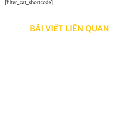
[filter_cat_shortcode]
BÀI VIẾT LIÊN QUAN
Thông báo: Ngừng hỗ trợ tra cứu bảo hành đối với
sản phẩm đã hết thời hạn bảo hành