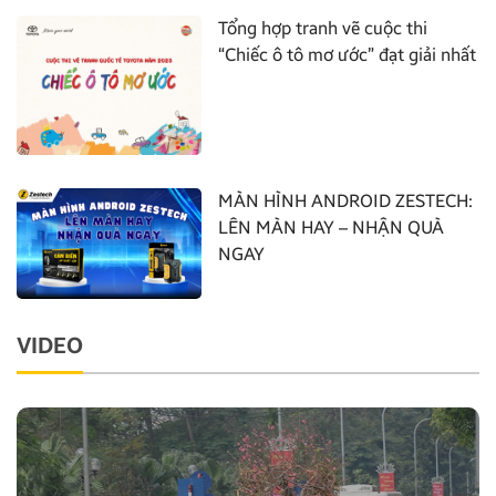
Tổng hợp tranh vẽ cuộc thi
“Chiếc ô tô mơ ước” đạt giải nhất
MÀN HÌNH ANDROID ZESTECH:
LÊN MÀN HAY – NHẬN QUÀ
NGAY
VIDEO