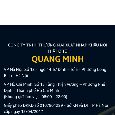
hướng được nhiều chủ xe ưu tiên lựa chọn. Tuy
nhiên, để thiết bị phát huy tối đa hiệu quả, hiển thị
sắc nét và tuyệt đối không ảnh hưởng đến hệ […]
CÔNG TY TNHH THƯƠNG MẠI XUẤT NHẬP KHẨU NỘI
THẤT Ô TÔ
QUANG MINH
VP Hà Nội: Số 12 - ngõ 44 Tư Đình - Tổ 5 - Phường Long
Biên - Hà Nội
VP Hồ Chí Minh: Số 15 Tùng Thiện Vương – Phường Phú
Định – Thành phố Hồ Chí Minh
(Khung giờ làm việc: 08:00 - 22:00)
Giấy phép ĐKKD số 0107801299 - Sở KH và ĐT TP Hà Nội
cấp ngày 12/04/2017