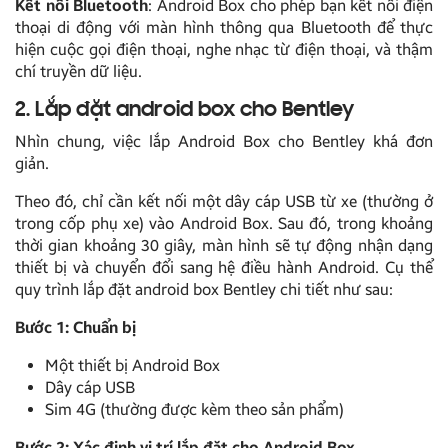
Kết nối Bluetooth
: Android Box cho phép bạn kết nối điện
thoại di động với màn hình thông qua Bluetooth để thực
hiện cuộc gọi điện thoại, nghe nhạc từ điện thoại, và thậm
chí truyền dữ liệu.
2. Lắp đặt android box cho Bentley
Nhìn chung, việc lắp Android Box cho Bentley khá đơn
giản.
Theo đó, chỉ cần kết nối một dây cáp USB từ xe (thường ở
trong cốp phụ xe) vào Android Box. Sau đó, trong khoảng
thời gian khoảng 30 giây, màn hình sẽ tự động nhận dạng
thiết bị và chuyển đổi sang hệ điều hành Android. Cụ thể
quy trình lắp đặt android box Bentley chi tiết như sau:
Bước 1: Chuẩn bị
Một thiết bị Android Box
Dây cáp USB
Sim 4G (thường được kèm theo sản phẩm)
Bước 2: Xác định vị trí lắp đặt cho Android Box