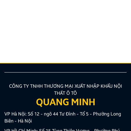
Hướng dẫn lắp màn hình liền camera 360. Những lưu
ý cần biết
Nâng cấp tính năng an toàn và tiện ích giải trí bằng
giải pháp lắp màn hình liền camera 360 đang là xu
hướng được nhiều chủ xe ưu tiên lựa chọn. Tuy
nhiên, để thiết bị phát huy tối đa hiệu quả, hiển thị
sắc nét và tuyệt đối không ảnh hưởng đến hệ […]
CÔNG TY TNHH THƯƠNG MẠI XUẤT NHẬP KHẨU NỘI
THẤT Ô TÔ
QUANG MINH
VP Hà Nội: Số 12 - ngõ 44 Tư Đình - Tổ 5 - Phường Long
Biên - Hà Nội
VP Hồ Chí Minh: Số 15 Tùng Thiện Vương – Phường Phú