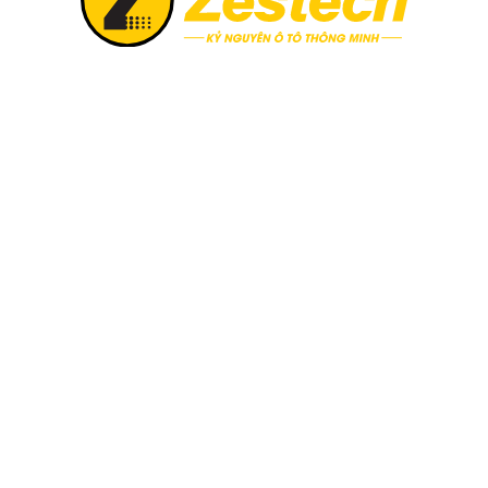
ho xe mazda 3 2017 mang lại nhiều lợi ích thiết thực
oid cho Mazda 3 2017
Sau khi lắp đặt
p
Màn hình 10.25 inch, độ phân giải Full HD
Kết nối Internet liên tục
Đầy đủ ứng dụng giải trí và hệ thống định vị thôn