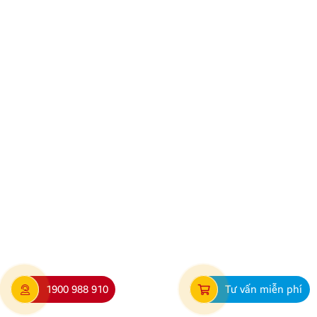
THÔNG BÁO VỀ VIỆC TRẢI NGHIỆM ỨNG DỤNG
YOUTUBE
Kính gửi Quý Khách hàng và Quý Đại lý, Công ty
TNHH Thương Mại XNK Nội Thất Ô Tô Quang Minh
xin trân trọng cảm ơn Quý Khách hàng và Quý Đại lý
đã luôn tin tưởng sử dụng các sản phẩm Android Box
và Màn hình Android mang thương hiệu ZESTECH.
Trong quá trình […]
1900 988 910
Tư vấn miễn phí