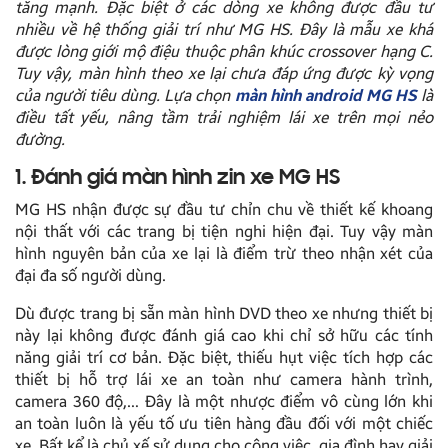
tăng mạnh. Đặc biệt ở các dòng xe không được đầu tư
nhiều về hệ thống giải trí như MG HS. Đây là mẫu xe khá
được lòng giới mộ điệu thuộc phân khúc crossover hạng C.
Tuy vậy, màn hình theo xe lại chưa đáp ứng được kỳ vọng
của người tiêu dùng. Lựa chọn
màn hình android MG HS
là
điều tất yếu, nâng tầm trải nghiệm lái xe trên mọi nẻo
đường.
1. Đánh giá màn hình zin xe MG HS
MG HS nhận được sự đầu tư chỉn chu về thiết kế khoang
nội thất với các trang bị tiện nghi hiện đại. Tuy vậy màn
hình nguyên bản của xe lại là điểm trừ theo nhận xét của
đại đa số người dùng.
Dù được trang bị sẵn màn hình DVD theo xe nhưng thiết bị
này lại không được đánh giá cao khi chỉ sở hữu các tính
năng giải trí cơ bản. Đặc biệt, thiếu hụt việc tích hợp các
thiết bị hỗ trợ lái xe an toàn như camera hành trình,
camera 360 độ,… Đây là một nhược điểm vô cùng lớn khi
an toàn luôn là yếu tố ưu tiên hàng đầu đối với một chiếc
xe. Bất kể là chủ xế sử dụng cho công việc, gia đình hay giải