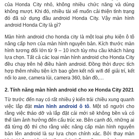
của Honda City nhỏ, không nhiều chức năng và dùng
không mượt. Khi đó, nhiều tài xế muốn cải thiện tình trạng
đó đã sử dụng đầu android Honda City. Vậy màn hình
android Honda City là gì?
Màn hình android cho honda city là một loại phụ kiện ô tô
nâng cấp hơn của màn hình nguyên bản. Kích thước màn
hình tương đối lớn từ 9 – 10 inch tùy nhu cầu khách hàng
lựa chọn. Tất cả các loại màn hình android cho Honda City
đều chạy trên hệ điều hành android. Đồng thời được tích
hợp thêm nhiều tiện ích bao gồm kết nối wifi để giải trí, kết
nối lo axe, camera lùi, camera 360, bản đồ,…
2. Tính năng màn hình android cho xe Honda City 2021
Từ trước đến nay có rất nhiều ý kiến trái chiều xung quanh
việc lắp đặt
màn hình android ô tô
. Một số người cho
rằng việc tháo dỡ và lắp đặt cái mới sẽ không bền và có
thể làm ảnh hưởng đến cấu trúc xe. Bên cạnh đó, những ai
đã từng độ thì cho rằng việc nâng cấp màn hình nguyên
bản lên android là sự lựa chọn chính xác. Bởi thay màn