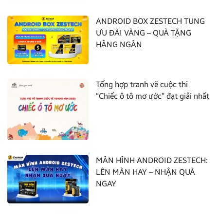
ANDROID BOX ZESTECH TUNG
ƯU ĐÃI VÀNG – QUÀ TẶNG
HÀNG NGÀN
Tổng hợp tranh vẽ cuộc thi
“Chiếc ô tô mơ ước” đạt giải nhất
MÀN HÌNH ANDROID ZESTECH:
LÊN MÀN HAY – NHẬN QUÀ
NGAY