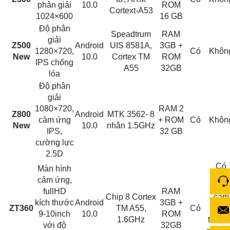
phân giải
10.0
ROM
Cortext-A53
1024×600
16 GB
Độ phân
Speadtrum
RAM
giải
Z500
Android
UIS 8581A,
3GB +
1280×720,
Có
Khôn
New
10.0
Cortex TM
ROM
IPS chống
A55
32GB
lóa
Độ phân
giải
1080×720,
RAM 2
Z800
Android
MTK 3562- 8
cảm ứng
+ ROM
Có
Khôn
New
10.0
nhân 1.5GHz
IPS,
32 GB
cường lực
2.5D
Có
Màn hình
cảm ứng,
4 mắ
fullHD
RAM
Chip 8 Cortex
cam
kích thước
Android
3GB +
ZT360
TM A55,
Có
AHD
9-10inch
10.0
ROM
1.6GHz
tắt m
với độ
32GB