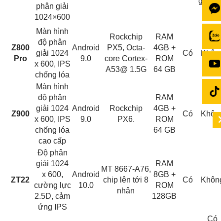
ghi hì
phân giải
24/2
1024×600
Màn hình
Rockchip
RAM
độ phân
Z800
Android
PX5, Octa-
4GB +
giải 1024
Có
Khôn
Pro
9.0
core Cortex-
ROM
x 600, IPS
A53@ 1.5G
64 GB
chống lóa
Màn hình
độ phân
RAM
giải 1024
Android
Rockchip
4GB +
Z900
Có
Khôn
x 600, IPS
9.0
PX6.
ROM
chống lóa
64 GB
cao cấp
Độ phân
giải 1024
RAM
MT 8667-A76,
x 600,
Android
8GB +
ZT22
chip lên tới 8
Có
Khôn
cường lực
10.0
ROM
nhân
2.5D, cảm
128GB
ứng IPS
Có