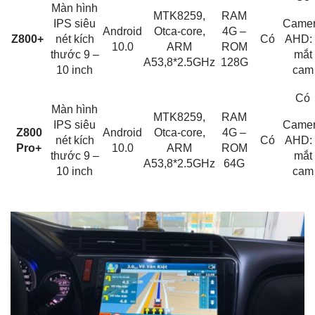
Màn hình
MTK8259,
RAM
IPS siêu
Came
Android
Otca-core,
4G –
Z800+
nét kích
Có
AHD: 
10.0
ARM
ROM
thước 9 –
mắt
A53,8*2.5GHz
128G
10 inch
cam
Có
Màn hình
MTK8259,
RAM
IPS siêu
Came
Z800
Android
Otca-core,
4G –
nét kích
Có
AHD: 
Pro+
10.0
ARM
ROM
thước 9 –
mắt
A53,8*2.5GHz
64G
10 inch
cam