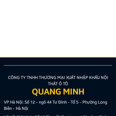
THÔNG BÁO VỀ VIỆC TRẢI NGHIỆM ỨNG DỤNG
YOUTUBE
Kính gửi Quý Khách hàng và Quý Đại lý, Công ty
TNHH Thương Mại XNK Nội Thất Ô Tô Quang Minh
xin trân trọng cảm ơn Quý Khách hàng và Quý Đại lý
đã luôn tin tưởng sử dụng các sản phẩm Android Box
và Màn hình Android mang thương hiệu ZESTECH.
Trong quá trình […]
CÔNG TY TNHH THƯƠNG MẠI XUẤT NHẬP KHẨU NỘI
THẤT Ô TÔ
QUANG MINH
VP Hà Nội: Số 12 - ngõ 44 Tư Đình - Tổ 5 - Phường Long
Biên - Hà Nội