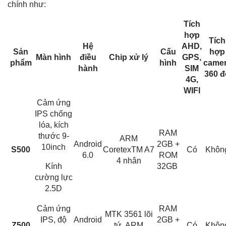
chính như:
Tích
hợp
Tích
Hệ
AHD,
Sản
Cấu
hợp
Màn hình
điều
Chip xử lý
GPS,
phẩm
hình
came
hành
SIM
360 đ
4G,
WIFI
Cảm ứng
IPS chống
lóa, kích
RAM
thước 9-
ARM
Android
2GB +
10inch
S500
CoretexTM A7
Có
Khôn
6.0
ROM
4 nhân
Kính
32GB
cường lực
2.5D
Cảm ứng
RAM
MTK 3561 lõi
IPS, độ
Android
2GB +
Z500
tứ, ARM
Có
Khôn