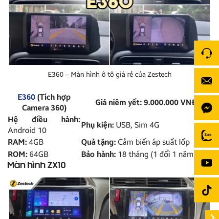
E360 – Màn hình ô tô giá rẻ của Zestech
E360
(Tích hợp
Giá niêm yết: 9.000.000 VNĐ
Camera 360)
Hệ điều hành:
Phụ kiện:
USB, Sim 4G
Android 10
RAM:
4GB
Quà tặng:
Cảm biến áp suất lốp
ROM:
64GB
Bảo hành:
18 tháng (1 đổi 1 năm đầu)
Màn hình ZX10