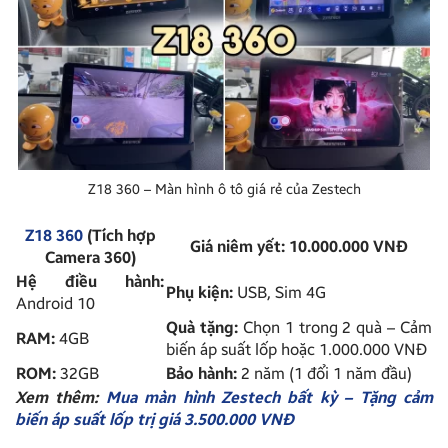
Z18 360 – Màn hình ô tô giá rẻ của Zestech
Z18 360
(Tích hợp
Giá niêm yết: 10.000.000 VNĐ
Camera 360)
Hệ điều hành:
Phụ kiện:
USB, Sim 4G
Android 10
Quà tặng:
Chọn 1 trong 2 quà – Cảm
RAM:
4GB
biến áp suất lốp hoặc 1.000.000 VNĐ
ROM:
32GB
Bảo hành:
2 năm (1 đổi 1 năm đầu)
Xem thêm:
Mua màn hình Zestech bất kỳ – Tặng cảm
biến áp suất lốp trị giá 3.500.000 VNĐ