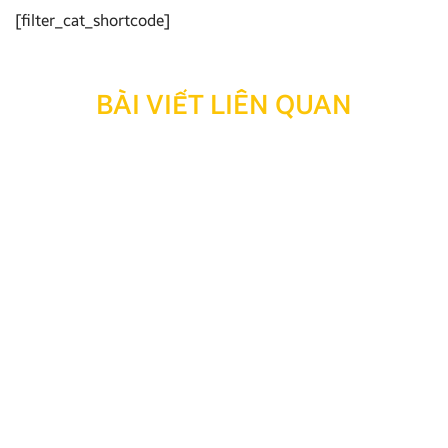
[filter_cat_shortcode]
BÀI VIẾT LIÊN QUAN
Thông báo: Ngừng hỗ trợ tra cứu bảo hành đối với