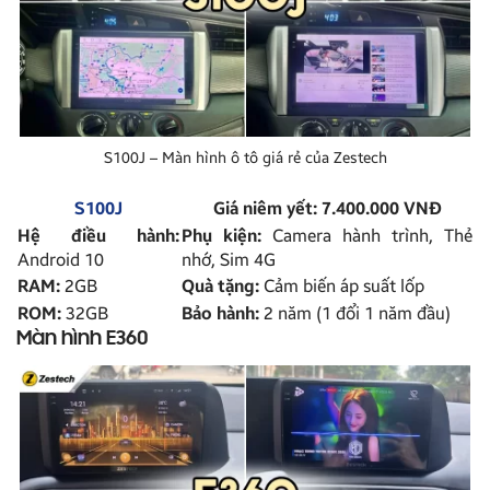
S100J – Màn hình ô tô giá rẻ của Zestech
S100J
Giá niêm yết: 7.400.000 VNĐ
Hệ điều hành:
Phụ kiện:
Camera hành trình, Thẻ
Android 10
nhớ, Sim 4G
RAM:
2GB
Quà tặng:
Cảm biến áp suất lốp
ROM:
32GB
Bảo hành:
2 năm (1 đổi 1 năm đầu)
Màn hình E360