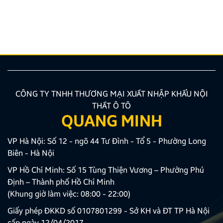
hướng được nhiều chủ xe ưu tiên lựa chọn. Tuy
nhiên, để thiết bị phát huy tối đa hiệu quả, hiển thị
sắc nét và tuyệt đối không ảnh hưởng đến hệ […]
CÔNG TY TNHH THƯƠNG MẠI XUẤT NHẬP KHẨU NỘI
THẤT Ô TÔ
QUANG MINH
VP Hà Nội: Số 12 - ngõ 44 Tư Đình - Tổ 5 - Phường Long
Biên - Hà Nội
VP Hồ Chí Minh: Số 15 Tùng Thiện Vương – Phường Phú
Định – Thành phố Hồ Chí Minh
(Khung giờ làm việc: 08:00 - 22:00)
Giấy phép ĐKKD số 0107801299 - Sở KH và ĐT TP Hà Nội
cấp ngày 12/04/2017