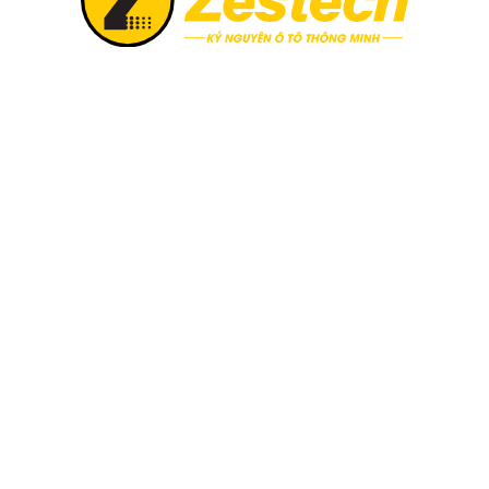
i lắp đặt màn hình ô tô cho xe Hyundai Tucsosn 2015-2020
ho xe Tucson các năm 2015, 2016, 2017, 2018, 2019, 20
ZT360G
Android 10
Chip UIS7862S/TS10
RAM 4GB – ROM 32GB
9/10.1inch, 1280*720px
IPS FullHD – cường lực 2.5D
ng vượt trội là giải pháp hoàn hảo để khắc phục những hạn chế
i bật khiến màn hình Zestech ZT360G trở thành lựa chọn lý t
 dụng hàng loạt ứng dụng từ CH Play, mang đến trải nghiệm giải 
 trong tầm giá, ZT360G đảm bảo hoạt động mượt mà, không g
g.
thước tối ưu dành riêng cho dòng xe Hyundai Tucson, kết hợp
 và sống động.